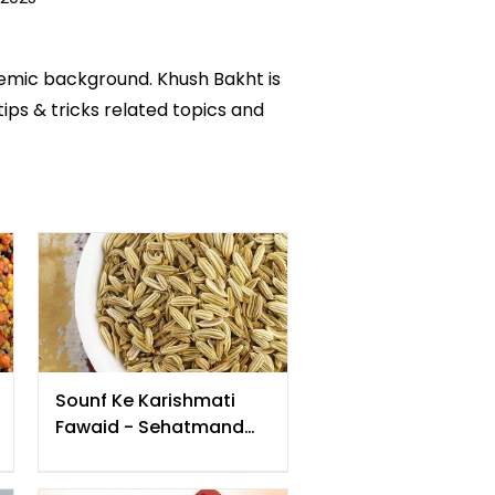
ademic background. Khush Bakht is
tips & tricks related topics and
Sounf Ke Karishmati
Fawaid - Sehatmand
Zinagi Ke Liye !