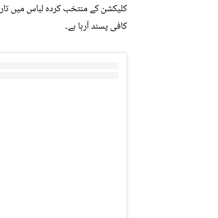
کلیکشن کے منتخب کردہ لباس میں تارا 
کافی پسند آرہا ہے۔