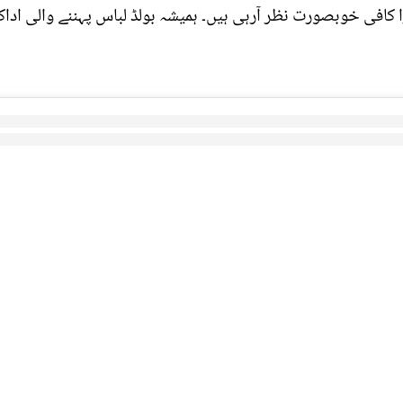
کافی خوبصورت نظر آرہی ہیں۔ ہمیشہ بولڈ لباس پہننے والی اداکا