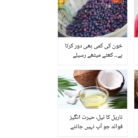
کینسر سے لڑنے والی عورت
کی وہ کہانی جو سب کو داد
دینے پر مجبور کردے
خون کی کمی بھی دور کرتا
ہے۔۔ کھٹے میٹھے رسیلے
فالسوں کے چند زبردست
کمالات جن سے آپ بھی
فائدہ اٹھا سکتے ہیں
ناریل کا تیل٬ حیرت انگیز
فوائد جو آپ نہیں جانتے