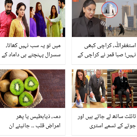
مشینوں کے بجائے پاؤں سے
جوس نکالتے ہیں، دیکھیے
استغفراللّٰہ، کراچی کبھی
میں تو یہ سب نہیں کھاتا،
نہیں! صبا قمر نے کراچی کے
سسرال پہنچتے ہی داماد کے
بارے میں ایسا کیوں کہا؟
کچھ ایسے تیور جو پورے
صارفین نے سوشل میڈیا پر
گھر کو ایک ٹانگ پر کھڑا
ہنگامہ مچا دیا
کردیں
ٹائلٹ ساتھ لے جاتے ہیں اور
دمہ، ذیابطیس یا پھر
جوتے کے تسمے استری
امراضِ قلب ۔۔ جانیئے ان
کرواتے ہیں۔۔ بادشاہ چارلس
تمام مسائل کے لئے رس دار