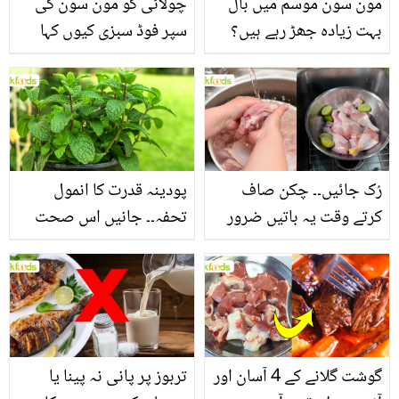
مون سون موسم میں بال
چولائی کو مون سون کی
بہت زیادہ جھڑ رہے ہیں؟
سپر فوڈ سبزی کیوں کہا
جانیں بالوں کو مضبوط
جاتا ہے؟ جانیں وٹامنز،
بنانے کے چند قدرتی طریقے
منرلز اور اینٹی آکسیڈنٹس
سے بھرپور اس سبزی کے
فائدے
رُک جائیں۔۔ چکن صاف
پودینہ قدرت کا انمول
کرتے وقت یہ باتیں ضرور
تحفہ۔۔ جانیں اس صحت
یاد رکھیں
بخش پتوں کے 10 حیرت
انگیز طبی فوائد
گوشت گلانے کے 4 آسان اور
تربوز پر پانی نہ پینا یا