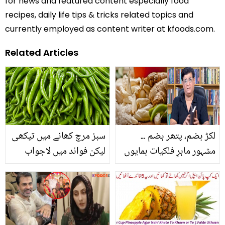
for news and featured content especially food
recipes, daily life tips & tricks related topics and
currently employed as content writer at kfoods.com.
Related Articles
لکڑ ہضم، پتھر ہضم ۔۔
سبز مرچ کھانے میں تیکھی
مشہور ماہرِ فلکیات ہمایوں
لیکن فوائد میں لاجواب
محبوب نے وزن کم کرنے کا
ایسا ٹوٹکہ بتا دیا جو آپ
کے موٹاپے کو بھی دور کرے
اور ہاضمے کو بھی بہتر