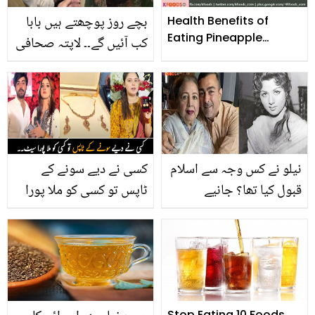
بنائے
بچے روز پوچھتے ہیں بابا
Health Benefits of
Eating Pineapple
کب آئیں گے۔۔ لاپتہ صحافی
Everyday
عمران ریاض کے بیوی
بچوں کاجشن آزادی کے
موقع پر دل دکھا دینے والا
ویڈیو پیغام
نیلو نے کس وجہ سے اسلام
کسی نے دیے سونے کے
قبول کیا تھا؟ جانیے
ٹاپس تو کسی کو ملا پورا
پاکستانی فلمی اداکارہ کے
سیٹ۔۔ مشہور شخصیات کو
ساتھ پیش آیا وہ واقعہ،
ملنے والے مہنگے تحفے
جس نے ان کی زندگی بدل
دی
Stop Eating 10 Foods