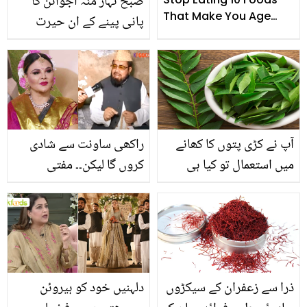
صبح نہار منہ اجوائن کا
That Make You Age
پانی پینے کے ان حیرت
Faster & Look Older
انگیز فوائد سے واقف ہیں؟
آپ نے کڑی پتوں کا کھانے
راکھی ساونت سے شادی
میں استعمال تو کیا ہی
کروں گا لیکن۔۔ مفتی
ہوگا۔۔ لیکن کیا آپ جانتے
عبدالقوی نے کیا نئی شرط
ہیں کہ یہ پتے صحت اور
رکھ دی؟
خوبصورتی میں اضافے کے
لئے بھی کس قدر مفید ہیں
جانیں ان کے حیرت انگیز
ذرا سے زعفران کے سیکڑوں
دلہنیں خود کو ہیروئن
فوائد