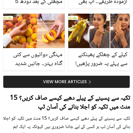
آزمودہ طریقے۔۔ آپ بھی
مچھلی کے بعد دودھ کا
جانیں انٹرنیشنل شیف کے
استعمال۔۔ جانیں کھانوں
بتائے راز
سے متعلق غلط فہمیوں کی
حقیقت کیا ہے اور افواہ
کیا؟
کیلے کے چھلکے پھینکنے
مہنگی دوائیوں سے کئی
سے پہلے یہ ضرور پڑھیں!
گناہ بہتر۔۔ جانیں شدید
جلد کے 3 بڑے مسائل کا
گرمی کے موسم میں آڑو
سستا اور قدرتی حل
کیوں کھانا چاہیے؟
VIEW MORE ARTICLES
تکیہ سے پسینے کے پیلے دھبے کیسے صاف کریں؟ 15
منٹ میں تکیہ کو اجلا بنانے کی آسان ٹپ
تکیہ سے پسینے کے پیلے دھبے کیسے صاف کریں؟ 15 منٹ میں تکیہ کو اجلا
بنانے کی آسان ٹپ ہر کسی کے لیے جاننا ضروری ہیں کیونکہ یہ ایک اہم