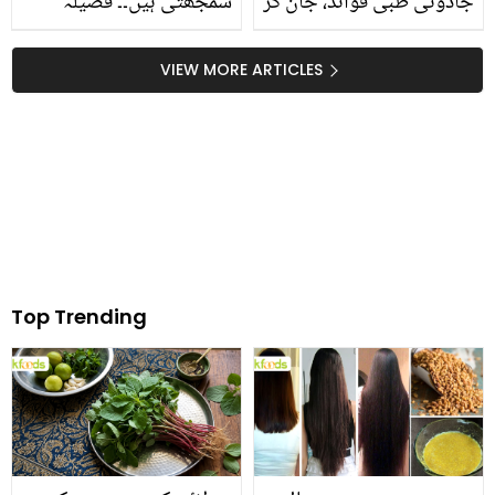
جادوئی طبی فوائد، جان کر
سمجھتی ہیں۔۔ فضیلہ
آپ یقین نہیں کرینگے
قاضی نے نوجوان لڑکیوں
جانیں اچھی صحت کے لیے
کو عقل کا پاٹ پڑھاتے ہوئے
VIEW MORE ARTICLES
بہترین نسخہ
کیا باتیں سنائیں؟
Top Trending