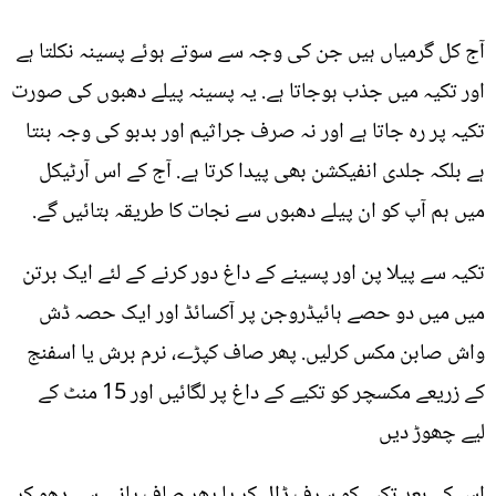
آج کل گرمیاں ہیں جن کی وجہ سے سوتے ہوئے پسینہ نکلتا ہے
اور تکیہ میں جذب ہوجاتا ہے. یہ پسینہ پیلے دھبوں کی صورت
تکیہ پر رہ جاتا ہے اور نہ صرف جراثیم اور بدبو کی وجہ بنتا
ہے بلکہ جلدی انفیکشن بھی پیدا کرتا ہے. آج کے اس آرٹیکل
میں ہم آپ کو ان پیلے دھبوں سے نجات کا طریقہ بتائیں گے.
تکیہ سے پیلا پن اور پسینے کے داغ دور کرنے کے لئے ایک برتن
میں میں دو حصے ہائیڈروجن پر آکسائڈ اور ایک حصہ ڈش
واش صابن مکس کرلیں. پھر صاف کپڑے، نرم برش یا اسفنج
کے زریعے مکسچر کو تکیے کے داغ پر لگائیں اور 15 منٹ کے
لیے چھوڑ دیں
اس کے بعد تکیہ کو سرف ڈال کر یا پھر صاف پانی سے دھو کر