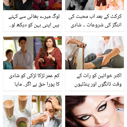
کرکٹ کے بعد اب محبت کی
لوگ میرے بھائی سے کہتے
اننگز کی شروعات .. شادی
ہیں اپنی بہن کو دیکھ لو..
کے بعد شاہین آفریدی نے
بولڈ لباس پر تنقید سن کر
اہلیہ کے لیے کن الفاظ میں
حمائمہ پھٹ پڑیں
محبت کا اظہار کیا؟
اکثر خواتین کو رات کے
کم عمر لڑکا لڑکی کو شادی
وقت ٹانگوں اور پنڈلیوں
کا پورا حق ہے اگر.. مایا
میں شدید درد کیوں ہوتا
خان کا ڈرامے پر تنقید کرنے
ہے؟
والوں کو منہ توڑ جواب