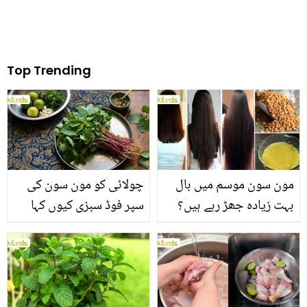
Top Trending
مون سون موسم میں بال
چولائی کو مون سون کی
بہت زیادہ جھڑ رہے ہیں؟
سپر فوڈ سبزی کیوں کہا
جانیں بالوں کو مضبوط
جاتا ہے؟ جانیں وٹامنز،
بنانے کے چند قدرتی طریقے
منرلز اور اینٹی آکسیڈنٹس
سے بھرپور اس سبزی کے
فائدے