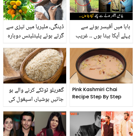
بابا میں آفیسر ہونے سے
ڈینگی، ملیریا میں تیزی سے
پہلے آپکا بیٹا ہوں ۔۔ غریب
گرتے ہوئے پلیٹلیٹس دوبارہ
گھرانے کا بچہ آفیسر بن کر
کیسے بڑھائیں؟ جانیں
گھر لوٹا تو باپ نے کھیتوں
پپیتے کے پتوں سے علاج کا
میں کیا کام کیا جو سب کو
آسان طریقہ
آبدیدہ کر گیا؟ دیکھیے
گھریلو ٹوٹکے کرنے والے ہو
Pink Kashmiri Chai
Recipe Step By Step
جائيں ہوشیار، اسپغول کی
بھوسی کے فائدوں کے
ساتھ ساتھ 4 خطرناک
نقصانات بھی ہیں