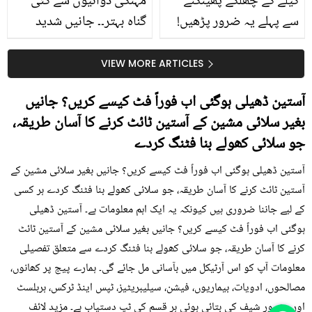
کیلے کے چھلکے پھینکنے
مہنگی دوائیوں سے کئی
سے پہلے یہ ضرور پڑھیں!
گناہ بہتر۔۔ جانیں شدید
جلد کے 3 بڑے مسائل کا
گرمی کے موسم میں آڑو
سستا اور قدرتی حل
کیوں کھانا چاہیے؟
VIEW MORE ARTICLES
آستین ڈھیلی ہوگئی اب فوراً فٹ کیسے کریں؟ جانیں
بغیر سلائی مشین کے آستین ٹائٹ کرنے کا آسان طریقہ،
جو سلائی کھولے بنا فٹنگ کردے
آستین ڈھیلی ہوگئی اب فوراً فٹ کیسے کریں؟ جانیں بغیر سلائی مشین کے
آستین ٹائٹ کرنے کا آسان طریقہ، جو سلائی کھولے بنا فٹنگ کردے ہر کسی
کے لیے جاننا ضروری ہیں کیونکہ یہ ایک اہم معلومات ہے۔ آستین ڈھیلی
ہوگئی اب فوراً فٹ کیسے کریں؟ جانیں بغیر سلائی مشین کے آستین ٹائٹ
کرنے کا آسان طریقہ، جو سلائی کھولے بنا فٹنگ کردے سے متعلق تفصیلی
معلومات آپ کو اس آرٹیکل میں بآسانی مل جائے گی۔ ہمارے پیج پر کھانوں،
مصالحوں، ادویات، بیماریوں، فیشن، سیلیبریٹیز، ٹپس اینڈ ٹرکس، ہربلسٹ
اور مشہور شیف کی بتائی ہوئی ہر قسم کی ٹپ دستیاب ہے۔ مزید لائف