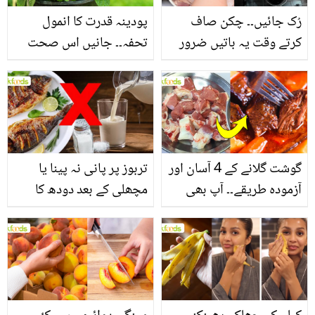
رُک جائیں۔۔ چکن صاف
پودینہ قدرت کا انمول
کرتے وقت یہ باتیں ضرور
تحفہ۔۔ جانیں اس صحت
یاد رکھیں
بخش پتوں کے 10 حیرت
انگیز طبی فوائد
گوشت گلانے کے 4 آسان اور
تربوز پر پانی نہ پینا یا
آزمودہ طریقے۔۔ آپ بھی
مچھلی کے بعد دودھ کا
جانیں انٹرنیشنل شیف کے
استعمال۔۔ جانیں کھانوں
بتائے راز
سے متعلق غلط فہمیوں کی
حقیقت کیا ہے اور افواہ
کیا؟