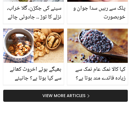
پلک سے رہیں سدا جوان و
سینے کی جکڑن، گلا خراب،
خوبصورت
نزلے کا توڑ ۔۔ جادوئی چائے
کی ایک پیالی کے اتنے
فائدے، جانیں اس کو بنانے
کی آسان ترکیب
کیا کالا نمک عام نمک سے
بھیگے ہوئے اخروٹ کھانے
زیادہ فائدے مند ہوتا ہے؟
سے کیا ہوتا ہے؟ جانیئے
اس کے کھانے سے جسم
صحت سے جڑی حیرت
میں آنے والی حیران کن
انگیز معلومات
VIEW MORE ARTICLES
تبدیلی آپ کو بھی استعمال
پر مجبور کردے گی