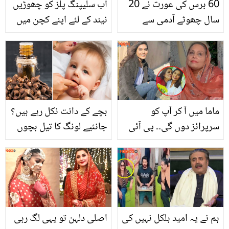
60 برس کی عورت نے 20
اب سلیپنگ پلز کو چھوڑیں
سال چھوٹے آدمی سے
نیند کے لئے اپنے کچن میں
شادی کرلی.. شدید نفرت کے
موجود صرف دو اشیاء
باوجود عورت نے سسرال
استعمال کریں اورپرسکون
والوں کا دل کیسے جیتا؟
نیند پائیں۔
ماما میں آ کر آپ کو
بچے کے دانت نکل رہے ہیں؟
سرپرائز دوں گی۔۔ پی آئی
جانئیے لونگ کا تیل بچوں
اے طیارہ حادثے کی شکار
کے دانت نکلتےوقت کتنا کام
مرحومہ زارا عابد کی والدہ
آ سکتا یے
بیٹی سے ہونے والی آخری
گفتگو بتاتے ہوئے رو پڑیں
ہم نے یہ امید بلکل نہیں کی
اصلی دلہن تو یہی لگ رہی