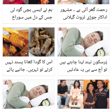
رحمت گھر آئی ہے ۔۔ مشہور
ہم نے ایسی بچی گود لی
اداکار جوڑی ثروت گیلانی
جس کے دل میں سوراخ
اور فہد مرزا کے ہاں بیٹی
تھا۔۔ یتیم خانے والوں کے
کی پیدائش ، نام کیا رکھا؟
منع کرنے کے باوجود بیمار
بچی کو ہی کیوں گود لیا
اور اب وہ کس حال میں
ہے؟
پُرسکون نیند لینا چاہتے ہیں
اس کا گودا کھانا پسند نہیں
تو آج سے ہی یہ عادتیں
کرتے تو ٹہریں.. جانیے پائے
چھوڑ دیں، جانیں رات بھر
کا گودا کھانے کے 5 زبردست
پُرسکون نیند لینے کے چند
فائدے
طریقے