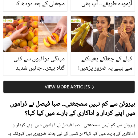
آزمودہ طریقے۔۔ آپ بھی
مچھلی کے بعد دودھ کا
جانیں انٹرنیشنل شیف کے
استعمال۔۔ جانیں کھانوں
بتائے راز
سے متعلق غلط فہمیوں کی
حقیقت کیا ہے اور افواہ
کیا؟
کیلے کے چھلکے پھینکنے
مہنگی دوائیوں سے کئی
سے پہلے یہ ضرور پڑھیں!
گناہ بہتر۔۔ جانیں شدید
جلد کے 3 بڑے مسائل کا
گرمی کے موسم میں آڑو
سستا اور قدرتی حل
کیوں کھانا چاہیے؟
VIEW MORE ARTICLES
ہیروئن سے کم نہیں سمجھتی۔۔ صبا فیصل نے ڈراموں
میں اپنے کردار و اداکاری کے بارے میں کیا کہا؟
ہیروئن سے کم نہیں سمجھتی۔۔ صبا فیصل نے ڈراموں میں اپنے کردار و
اداکاری کے بارے میں کیا کہا؟ ہر کسی کے لیے جاننا ضروری ہیں کیونکہ یہ