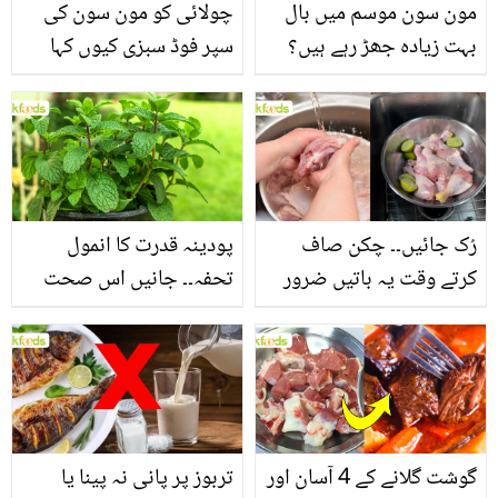
مون سون موسم میں بال
چولائی کو مون سون کی
بہت زیادہ جھڑ رہے ہیں؟
سپر فوڈ سبزی کیوں کہا
جانیں بالوں کو مضبوط
جاتا ہے؟ جانیں وٹامنز،
بنانے کے چند قدرتی طریقے
منرلز اور اینٹی آکسیڈنٹس
سے بھرپور اس سبزی کے
فائدے
رُک جائیں۔۔ چکن صاف
پودینہ قدرت کا انمول
کرتے وقت یہ باتیں ضرور
تحفہ۔۔ جانیں اس صحت
یاد رکھیں
بخش پتوں کے 10 حیرت
انگیز طبی فوائد
گوشت گلانے کے 4 آسان اور
تربوز پر پانی نہ پینا یا