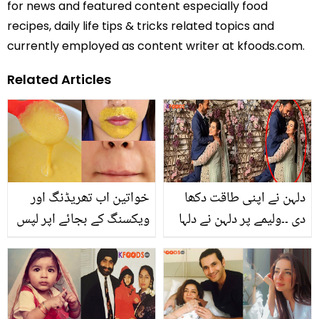
for news and featured content especially food
recipes, daily life tips & tricks related topics and
currently employed as content writer at kfoods.com.
Related Articles
دلہن نے اپنی طاقت دکھا
خواتین اب تھریڈنگ اور
دی ۔۔ولیمے پر دلہن نے دلہا
ویکسنگ کے بجائے اپر لپس
کو گود میں اٹھا کر انوکھے
کے بال ایسے آسان طریقوں
انداز میں فوٹو شوٹ
سے ہٹائیں جن کے کوئی
کروالیا، ویڈیو دیکھیں
برے اثرات بھی نہیں ہوتے