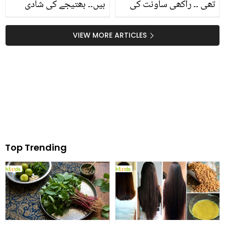
تھی ۔۔ راکھی ساونت کی
ہیں۔۔ بھتیجے کی شادی
آفتاب اقبال کے شو میں
میں مریم نواز نے کس
آمد، مداحوں کا ردعمل کیا
مشہور بھارتی ڈیزائنر کا
VIEW MORE ARTICLES
تھا؟
جوڑا پہنا؟ سرخ لباس کے
چرچے
Top Trending