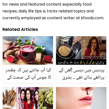
for news and featured content especially food
recipes, daily life tips & tricks related topics and
currently employed as content writer at kfoods.com.
Related Articles
پردیس میں دیسی گھی کے
کیا آپ جانتے ہیں کہ چقندر
پراٹھے بنائے تھے ۔۔ بشریٰ
کا جوس آپ کی صحت کے
انصاری نے ہوائی جہاز میں
لئے کتنا فائدے مند ثابت ہو
بیٹھ کر پراٹھے کیوں
سکتا ہے؟ جانیں چقندر کے
کھائے؟ دیکھیے دلچسپ
انسانی صحت پر حیرت
ویڈیو
انگیز کمالات اور اب سے آپ