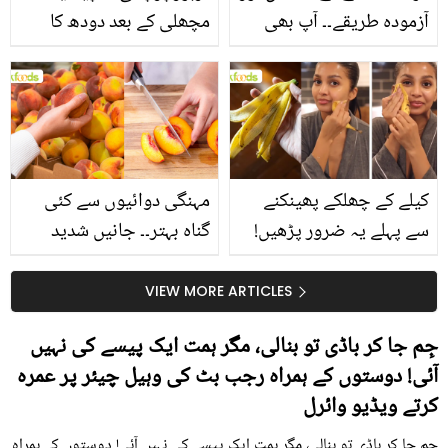
آزمودہ طریقے۔۔ آپ بھی
مچھلی کے بعد دودھ کا
جانیں انٹرنیشنل شیف کے
استعمال۔۔ جانیں کھانوں
بتائے راز
سے متعلق غلط فہمیوں کی
حقیقت کیا ہے اور افواہ
کیا؟
کیلے کے چھلکے پھینکنے
مہنگی دوائیوں سے کئی
سے پہلے یہ ضرور پڑھیں!
گناہ بہتر۔۔ جانیں شدید
جلد کے 3 بڑے مسائل کا
گرمی کے موسم میں آڑو
سستا اور قدرتی حل
کیوں کھانا چاہیے؟
VIEW MORE ARTICLES
جِم جا کر باڈی تو بنالی، مگر ہمت ایک پیسے کی نہیں
آئی! دوستوں کے ہمراہ رجب بٹ کی وہیل چیئر پر عمرہ
کرتے ویڈیو وائرل
جِم جا کر باڈی تو بنالی، مگر ہمت ایک پیسے کی نہیں آئی! دوستوں کے ہمراہ