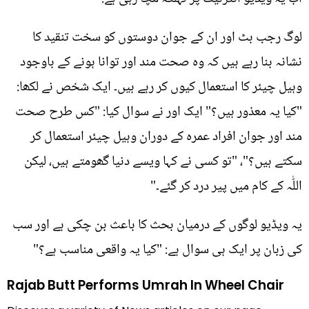
لوگ رجب بٹ اور ان کے جوان دوستوں کو سخت تنقید کا
نشانہ بنا رہے ہیں کہ وہ صحت مند اور توانا ہونے کے باوجود
وہیل چیئر کا استعمال کیوں کر رہے ہیں۔ ایک شخص نے لکھا:
"کیا یہ معذور ہیں؟" ایک اور نے سوال کیا: "کس طرح صحت
مند اور جوان افراد عمرہ کے دوران وہیل چیئر استعمال کر
سکتے ہیں؟"، "تو کسی نے کہا ویسے دنیا گھومتے ہیں، لیکن
اللّٰہ کے کام میں پیر درد کر گئے۔"
یہ ویڈیو لوگوں کے درمیان بحث کا باعث بن چکی ہے اور سب
کی زبان پر ایک ہی سوال ہے: "کیا یہ واقعی مناسب ہے؟"
Rajab Butt Performs Umrah In Wheel Chair