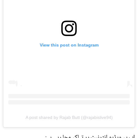
View this post on Instagram
A post shared by Rajab Butt (@rajabislive94)
اب یہ ویڈیو انٹرنیٹ پر تہلکہ مچا رہی ہے: