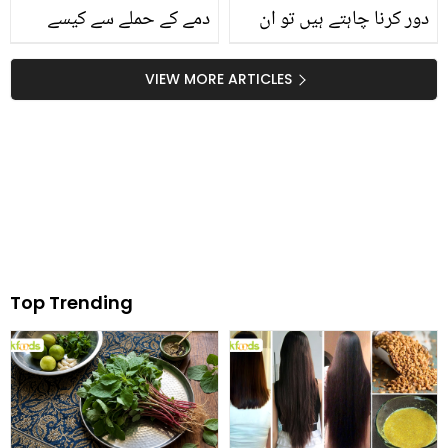
دور کرنا چاہتے ہیں تو ان
دمے کے حملے سے کیسے
ٹپس کو آزمائیں جو جلد ہی
بچاتے ہیں؟ سرسوں کا تیل
خون کی کمی کو دور
اپنے کھانوں کا حصہ بنائیے
VIEW MORE ARTICLES
کریں۔۔
Top Trending