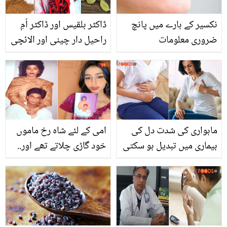
بھی کریں اس کا بھرپور
نکسیر کے بارے میں پانچ
ڈاکٹر بلقیس اور ڈاکٹر اُمِ
استعمال
ضروری معلومات
راحیل دار چینی اور الائچی
والا پانی پینے کا مشورہ
کیوں دیتی ہیں؟ جانیئے
اہم راز
ماہواری کی شدت دل کی
امی کے لئے شاہ رخ ماموں
بیماری میں تبدیل ہو سکتی
خود گاڑی چلاتے تھے اور..
ہے؟ ماہرین کی نئی تحقیق
شاہ رخ خان کی پاکستانی
نے خواتین کے لیئے خطرے
بھانجی کیا کرتی ہیں؟
کی گھنٹی بجا دی
ماموں کے متعلق دلچسپ
انکشافات