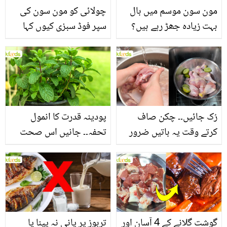
مون سون موسم میں بال
چولائی کو مون سون کی
بہت زیادہ جھڑ رہے ہیں؟
سپر فوڈ سبزی کیوں کہا
جانیں بالوں کو مضبوط
جاتا ہے؟ جانیں وٹامنز،
بنانے کے چند قدرتی طریقے
منرلز اور اینٹی آکسیڈنٹس
سے بھرپور اس سبزی کے
فائدے
رُک جائیں۔۔ چکن صاف
پودینہ قدرت کا انمول
کرتے وقت یہ باتیں ضرور
تحفہ۔۔ جانیں اس صحت
یاد رکھیں
بخش پتوں کے 10 حیرت
انگیز طبی فوائد
گوشت گلانے کے 4 آسان اور
تربوز پر پانی نہ پینا یا