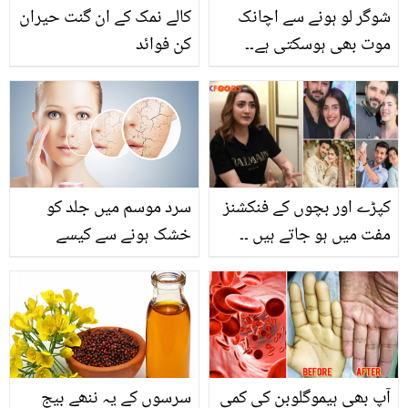
شوگر لو ہونے سے اچانک
کالے نمک کے ان گنت حیران
موت بھی ہوسکتی ہے۔۔
کن فوائد
شوگر اکثر لو رہتی ہے تو کیا
میٹھا کھانے سے نقصان
نہیں ہوتا؟ جانیں ڈاکٹر کی
رائے
کپڑے اور بچوں کے فنکشنز
سرد موسم میں جلد کو
مفت میں ہو جاتے ہیں ۔۔
خشک ہونے سے کیسے
اداکارہ مومنہ اقبال نے
بچائیں؟ جانیئے جلد کو نرم
شوبز انڈسٹری میں ہونے
و ملائم خوبصورتی کو
والی شادیوں کے بارے میں
برقرار رکھنے کے گھریلو
کیا کہا؟ جانیں
طریقے
آپ بھی ہیموگلوبن کی کمی
سرسوں کے یہ ننھے بیج