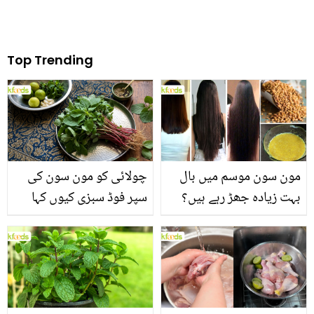
Top Trending
مون سون موسم میں بال
چولائی کو مون سون کی
بہت زیادہ جھڑ رہے ہیں؟
سپر فوڈ سبزی کیوں کہا
جانیں بالوں کو مضبوط
جاتا ہے؟ جانیں وٹامنز،
بنانے کے چند قدرتی طریقے
منرلز اور اینٹی آکسیڈنٹس
سے بھرپور اس سبزی کے
فائدے