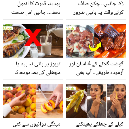
رُک جائیں۔۔ چکن صاف
پودینہ قدرت کا انمول
کرتے وقت یہ باتیں ضرور
تحفہ۔۔ جانیں اس صحت
یاد رکھیں
بخش پتوں کے 10 حیرت
انگیز طبی فوائد
گوشت گلانے کے 4 آسان اور
تربوز پر پانی نہ پینا یا
آزمودہ طریقے۔۔ آپ بھی
مچھلی کے بعد دودھ کا
جانیں انٹرنیشنل شیف کے
استعمال۔۔ جانیں کھانوں
بتائے راز
سے متعلق غلط فہمیوں کی
حقیقت کیا ہے اور افواہ
کیا؟
کیلے کے چھلکے پھینکنے
مہنگی دوائیوں سے کئی