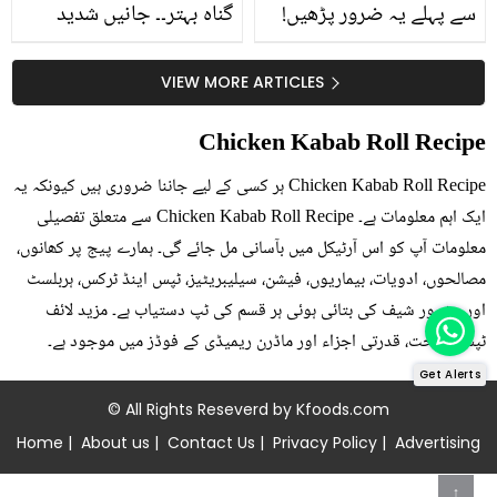
سے پہلے یہ ضرور پڑھیں!
گناہ بہتر۔۔ جانیں شدید
جلد کے 3 بڑے مسائل کا
گرمی کے موسم میں آڑو
سستا اور قدرتی حل
کیوں کھانا چاہیے؟
VIEW MORE ARTICLES
Chicken Kabab Roll Recipe
Chicken Kabab Roll Recipe ہر کسی کے لیے جاننا ضروری ہیں کیونکہ یہ
ایک اہم معلومات ہے۔ Chicken Kabab Roll Recipe سے متعلق تفصیلی
معلومات آپ کو اس آرٹیکل میں بآسانی مل جائے گی۔ ہمارے پیج پر کھانوں،
مصالحوں، ادویات، بیماریوں، فیشن، سیلیبریٹیز، ٹپس اینڈ ٹرکس، ہربلسٹ
اور مشہور شیف کی بتائی ہوئی ہر قسم کی ٹپ دستیاب ہے۔ مزید لائف
ٹپس، صحت، قدرتی اجزاء اور ماڈرن ریمیڈی کے فوڈز میں موجود ہے۔
Get Alerts
© All Rights Reseverd by
Kfoods.com
Home
|
About us
|
Contact Us
|
Privacy Policy
|
Advertising
↑