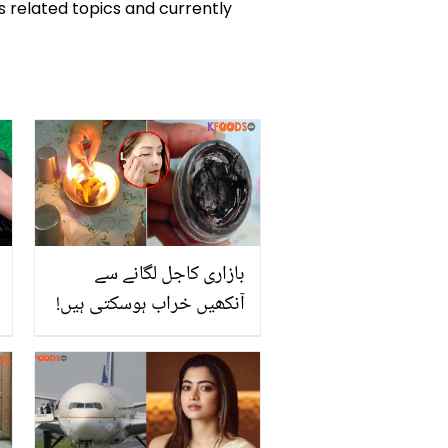
ks related topics and currently
بازاری کاجل لگانے سے
آنکھیں خراب ہوسکتی ہیں!
اجوائن سے گھر میں معیاری
کاجل بنانے کا طریقہ جانیں
یہ بڑھائے آپ کی آنکھوں کا
حُسن اور بنائے ان کو