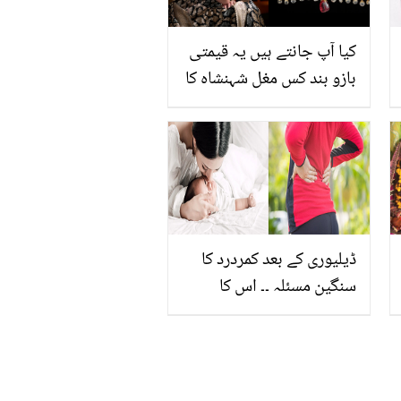
کیا آپ جانتے ہیں یہ قیمتی
بازو بند کس مغل شہنشاہ کا
ہے؟ قیمت جان کر سب کے
ہوش اڑ گے
ڈیلیوری کے بعد کمردرد کا
سنگین مسئلہ ۔۔ اس کا
گھریلو آسان حل کیا ہے ؟