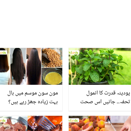
پودینہ قدرت کا انمول
مون سون موسم میں بال
تحفہ۔۔ جانیں اس صحت
بہت زیادہ جھڑ رہے ہیں؟
بخش پتوں کے 10 حیرت
جانیں بالوں کو مضبوط
انگیز طبی فوائد
بنانے کے چند قدرتی طریقے