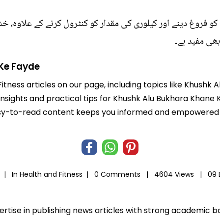
 فروغ دینے اور کیلوری کی مقدار کو کنٹرول کرنے کے علاوہ، خش
ھی مفید ہے۔
Ke Fayde
Fitness articles on our page, including topics like Khush
 insights and practical tips for Khushk Alu Bukhara Khane
r easy-to-read content keeps you informed and empowered
a |
In
Health and Fitness
|
0 Comments |
4604 Views |
09 
pertise in publishing news articles with strong academic 