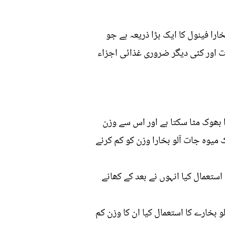
را فینول کا ایک بڑا ذریعہ ہے جو
 ہیں، اس میں وٹامن K، B-وٹامنز، غذائی معدنیات اور کئی دیگر ضروری غذائی اجزاء
بھوک مٹا سکتا ہے اور اس سے وزن
یوہ جات آلو بخارا وزن کو کم کرنے
تعمال کیا انہوں نے بعد کے کھانے
بخارے کا استعمال کیا ان کا وزن کم