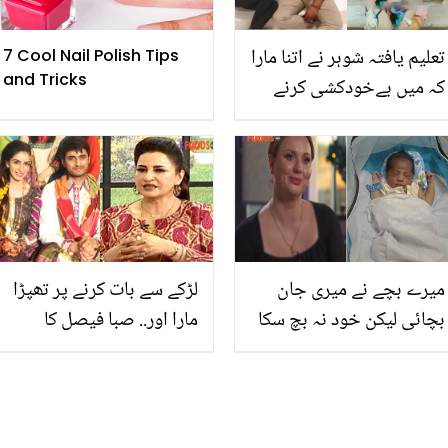
تعلیم یافتہ شوہر نے اتنا مارا
7 Cool Nail Polish Tips
and Tricks
کہ میں بےخودکشی کرنے
کی کوشش بھی کی.. بڑی
ڈگری کا مطلب اچھا کردار
نہیں ہوتا! افسوسناک کہانی
میرے بچے نے میری جان
لڑکے سے بات کرنے پر تھپڑا
بچائی لیکن خود نہ بچ سکا
مارا اور.. صبا فیصل کا
۔۔ خاتون کے ساتھ ایسا کیا
شادی شدہ بیٹی کے ماضی
ہوا تھا جس کی وجہ سے
کے متعلق چونکا دینے والا
ایک معمولی چیک اپ برا
انکشاف
خواب بن گیا؟