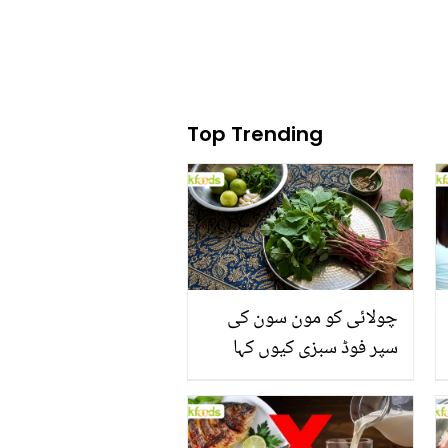
Top Trending
چولائی کو مون سون کی
سپر فوڈ سبزی کیوں کہا
جاتا ہے؟ جانیں وٹامنز،
منرلز اور اینٹی آکسیڈنٹس
سے بھرپور اس سبزی کے