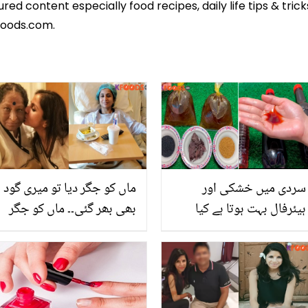
ed content especially food recipes, daily life tips & tric
foods.com.
سردی میں خشکی اور
ماں کو جگر دیا تو میری گود
ہیئرفال بہت ہوتا ہے کیا
بھی بھر گئی۔۔ ماں کو جگر
کریں؟ جانیں گھر میں تیل
عطیہ کرنے والی بے اولاد
بنانے کا وہ زبردست طریقہ،
بیٹی پر قدرت بھی مہربان
جس سے آپ کے بال پہلے
ہوگئی! دل چھو لینے والی
سے زیادہ اچھے ہوجائیں
کہانی