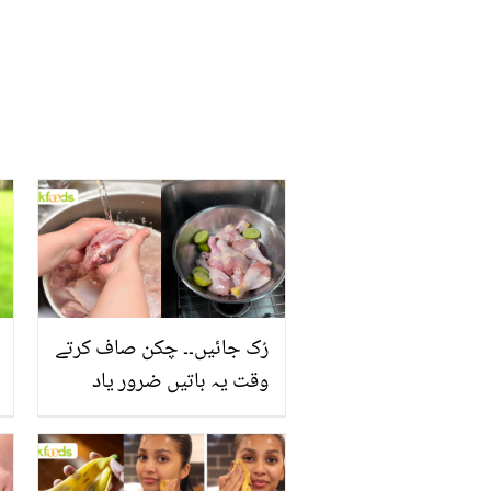
رُک جائیں۔۔ چکن صاف کرتے
وقت یہ باتیں ضرور یاد
رکھیں