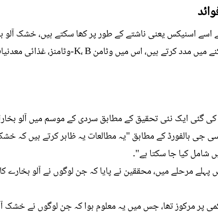
وائد
 اسے اسنیکس یعنی ناشتے کے طور پر کھا سکتے ہیں، خشک آلو بخا
خلیوں میں آکسیجن کے نقصان کو روکنے میں مدد کرتے
 گئی ایک نئی تحقیق کے مطابق سردی کے موسم میں آلو بخارا 
جی ہالفورڈ کے مطابق "یہ مطالعات یہ ظاہر کرتے ہیں کہ خشک م
 شامل کیا جا سکتا ہے"۔
لے مرحلے میں، محققین نے پایا کہ جن لوگوں نے آلو بخارے کا اس
 پر مرکوز تھا، جس میں یہ معلوم ہوا کہ جن لوگوں نے خشک آلو 