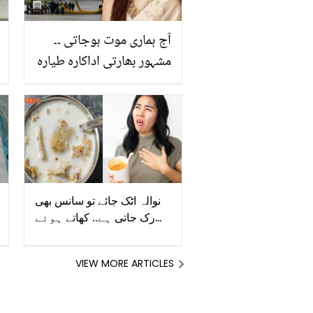
خوبصورت
آج ہماری موت ہوجاتی ۔۔
مشہور بھارتی اداکارہ طیارہ
حادثے سے بال بال بچ گئیں،
جہاز میں کیا اچانک کیا
خرابی ہوگئی تھی؟ دیکھئے
نوالہ اٹک جائے تو سانس بھی
رک جاتی ہے.. کھاتے ہوئے
اس تکلیف سے کیسے نجات
حاصل کریں؟ جانیں طریقے
VIEW MORE ARTICLES