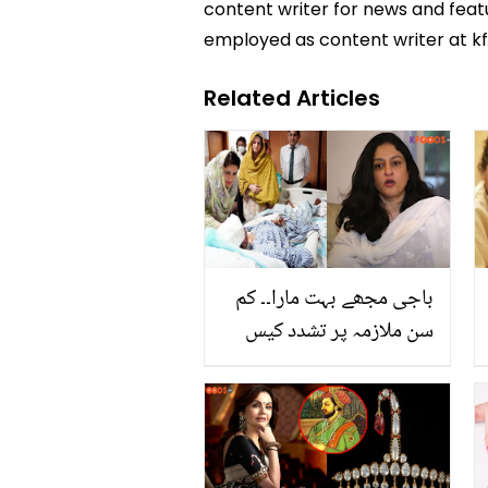
content writer for news and featur
employed as content writer at k
Related Articles
باجی مجھے بہت مارا۔۔ کم
سن ملازمہ پر تشدد کیس
میں آواز بلند کرنے والی
نادیہ جمیل سے رضوانہ نے
کیا فرمائش کی کہ وہ
جذباتی ہوگئیں؟