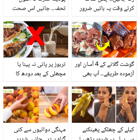
کرتے وقت یہ باتیں ضرور
تحفہ۔۔ جانیں اس صحت
یاد رکھیں
بخش پتوں کے 10 حیرت
انگیز طبی فوائد
گوشت گلانے کے 4 آسان اور
تربوز پر پانی نہ پینا یا
آزمودہ طریقے۔۔ آپ بھی
مچھلی کے بعد دودھ کا
جانیں انٹرنیشنل شیف کے
استعمال۔۔ جانیں کھانوں
بتائے راز
سے متعلق غلط فہمیوں کی
حقیقت کیا ہے اور افواہ
کیا؟
کیلے کے چھلکے پھینکنے
مہنگی دوائیوں سے کئی
سے پہلے یہ ضرور پڑھیں!
گناہ بہتر۔۔ جانیں شدید