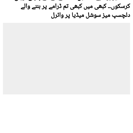
کرسکوں۔۔ کبھی میں کبھی تم ڈرامے پر بننے والے
دلچسپ میز سوشل میڈیا پر وائرل