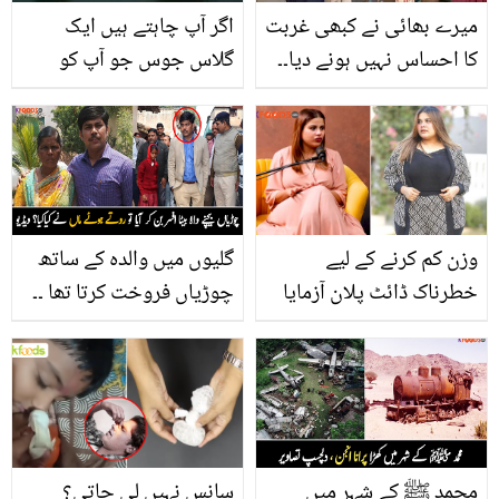
میرے بھائی نے کبھی غربت
اگر آپ چاہتے ہیں ایک
کا احساس نہیں ہونے دیا۔۔
گلاس جوس جو آپ کو
چھوٹی بہن کے خط نے
مکمل توانا کردے تو آج ہی
اکشے کمار کو رلا دیا
بنائیں ترپھلا جانئے یہ کن
تین پھلوں سے تیار کیا جاتا
ہے
وزن کم کرنے کے لیے
گلیوں میں والدہ کے ساتھ
خطرناک ڈائٹ پلان آزمایا
چوڑیاں فروخت کرتا تھا ۔۔
جو کہ ۔۔ مشہور یوٹیوبر
جب دیہاتی افسر بن کر
کشف انصاری نے دُبلا ہونے
پہلی مرتبہ گاؤں آیا تو
کیلئے ایسا کون سا طریقہ
والدہ کے ساتھ کیا عمل کیا
اپنایا جس سے لوگوں کو
جو وہ جذباتی ہو گئی؟
منع کیا؟
ویڈیو
محمد ﷺ کے شہر میں
سانس نہیں لی جاتی؟