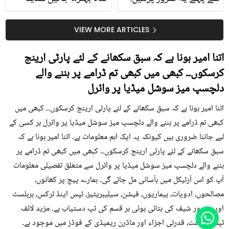
جلد کے 3 بڑے مسائل کا
گرمی کے موسم میں آڑو
سستا اور قدرتی حل
کیوں کھانا چاہیے؟
VIEW MORE ARTICLES
اتنا امیر ہونا ہے کہ سبق سکھانے کے لئے پارٹی ارینج
کرسکوں۔۔ کبھی میں کبھی تم ڈرامے پر بننے والے
دلچسپ میز سوشل میڈیا پر وائرل
اتنا امیر ہونا ہے کہ سبق سکھانے کے لئے پارٹی ارینج کرسکوں۔۔ کبھی میں
کبھی تم ڈرامے پر بننے والے دلچسپ میز سوشل میڈیا پر وائرل ہر کسی کے
لیے جاننا ضروری ہیں کیونکہ یہ ایک اہم معلومات ہے۔ اتنا امیر ہونا ہے کہ
سبق سکھانے کے لئے پارٹی ارینج کرسکوں۔۔ کبھی میں کبھی تم ڈرامے پر
بننے والے دلچسپ میز سوشل میڈیا پر وائرل سے متعلق تفصیلی معلومات
آپ کو اس آرٹیکل میں بآسانی مل جائے گی۔ ہمارے پیج پر کھانوں،
مصالحوں، ادویات، بیماریوں، فیشن، سیلیبریٹیز، ٹپس اینڈ ٹرکس، ہربلسٹ
اور مشہور شیف کی بتائی ہوئی ہر قسم کی ٹپ دستیاب ہے۔ مزید لائف
ٹپس، صحت، قدرتی اجزاء اور ماڈرن ریمیڈی کے فوڈز میں موجود ہے۔