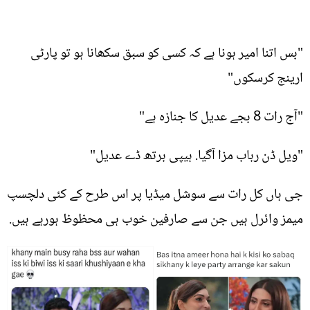
"بس اتنا امیر ہونا ہے کہ کسی کو سبق سکھانا ہو تو پارٹی
ارینج کرسکوں"
"آج رات 8 بجے عدیل کا جنازہ ہے"
"ویل ڈن رباب مزا آگیا. ہیپی برتھ ڈے عدیل"
جی ہاں کل رات سے سوشل میڈیا پر اس طرح کے کئی دلچسپ
میمز وائرل ہیں جن سے صارفین خوب ہی محظوظ ہورہے ہیں.