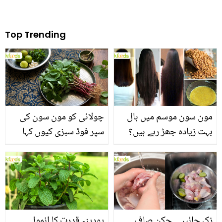
Top Trending
مون سون موسم میں بال
چولائی کو مون سون کی
بہت زیادہ جھڑ رہے ہیں؟
سپر فوڈ سبزی کیوں کہا
جانیں بالوں کو مضبوط
جاتا ہے؟ جانیں وٹامنز،
بنانے کے چند قدرتی طریقے
منرلز اور اینٹی آکسیڈنٹس
سے بھرپور اس سبزی کے
فائدے
رُک جائیں۔۔ چکن صاف
پودینہ قدرت کا انمول