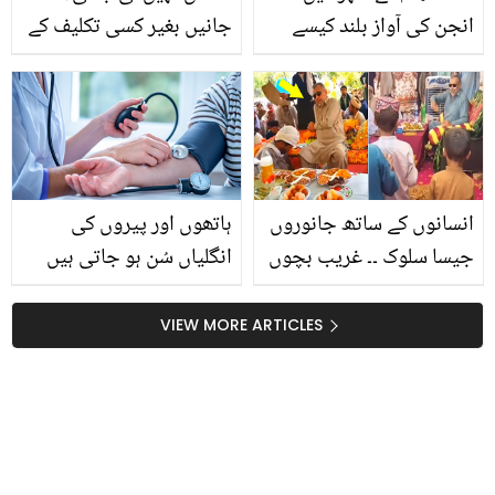
انجن کی آواز بلند کیسے
جانیں بغیر کسی تکلیف کے
ہوئی؟ دنیا کی چند ایسے
بچوں کی بند ناک کھولنے
مقامات، جہاں پیش آئے
کی ایسی ٹپ، جو بڑے بھی
خوفناک واقعات، دیکھیے
آزما سکتے ہیں
انسانوں کے ساتھ جانوروں
ہاتھوں اور پیروں کی
جیسا سلوک ۔۔ غریب بچوں
انگلیاں سُن ہو جاتی ہیں
کو کھانا پھینک کر دینے والا
اور پیاس بھی زیادہ لگتی
یہ شخص کون ہے؟ ویڈیو
ہے؟ جانیں ہائی بلڈ پریشر
VIEW MORE ARTICLES
سوشل میڈیا پر وائرل
کی 6 علامات جنہیں جان
کر آپ بڑے نقصاں سے بچ
سکتے ہیں ٓ