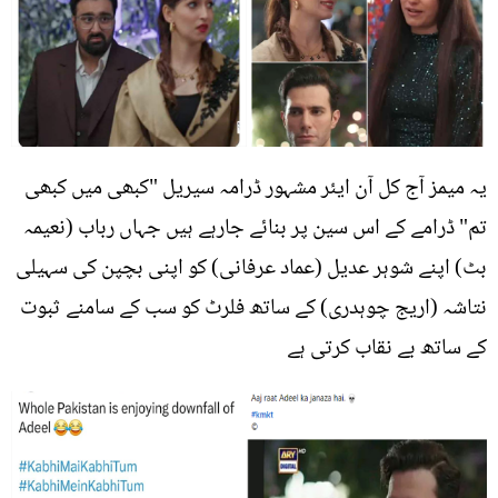
یہ میمز آج کل آن ایئر مشہور ڈرامہ سیریل "کبھی میں کبھی
تم" ڈرامے کے اس سین پر بنائے جارہے ہیں جہاں رباب (نعیمہ
بٹ) اپنے شوہر عدیل (عماد عرفانی) کو اپنی بچپن کی سہیلی
نتاشہ (اریج چوہدری) کے ساتھ فلرٹ کو سب کے سامنے ثبوت
کے ساتھ بے نقاب کرتی ہے