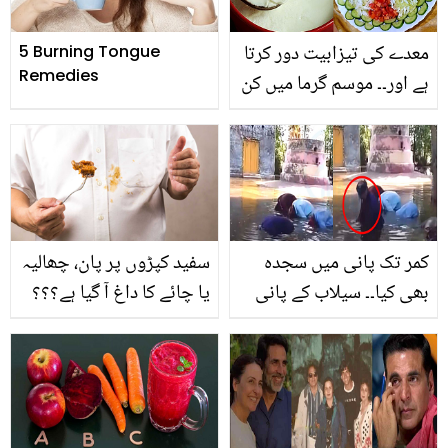
معدے کی تیزابیت دور کرتا
5 Burning Tongue
Remedies
ہے اور۔۔ موسم گرما میں کن
غذاؤں کا استعمال بڑھا دینا
فائدہ مند ہوتا ہے؟
کمر تک پانی میں سجدہ
سفید کپڑوں پر پان، چھالیہ
بھی کیا۔۔ سیلاب کے پانی
یا چائے کا داغ آ گیا ہے؟؟؟
میں نماز کی ادائیگی۔۔
ان داغوں کو صاف کرنے کے
ویڈیو دیکھ کر لوگوں کے
لئے زیادہ محنت نہ کریں
ایمان تازہ ہوگئے
بس ہماری بتائی ہوئی آسان
سی ٹِپس آزمائیں اور سفید
کپڑے چمکائیں