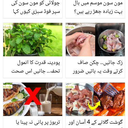
مون سون موسم میں بال
چولائی کو مون سون کی
بہت زیادہ جھڑ رہے ہیں؟
سپر فوڈ سبزی کیوں کہا
جانیں بالوں کو مضبوط
جاتا ہے؟ جانیں وٹامنز،
بنانے کے چند قدرتی طریقے
منرلز اور اینٹی آکسیڈنٹس
سے بھرپور اس سبزی کے
فائدے
رُک جائیں۔۔ چکن صاف
پودینہ قدرت کا انمول
کرتے وقت یہ باتیں ضرور
تحفہ۔۔ جانیں اس صحت
یاد رکھیں
بخش پتوں کے 10 حیرت
انگیز طبی فوائد
گوشت گلانے کے 4 آسان اور
تربوز پر پانی نہ پینا یا