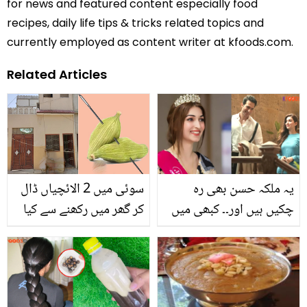
for news and featured content especially food
recipes, daily life tips & tricks related topics and
currently employed as content writer at kfoods.com.
Related Articles
یہ ملکہ حسن بھی رہ
سوئی میں 2 الائچیاں ڈال
چکیں ہیں اور۔۔ کبھی میں
کر گھر میں رکھنے سے کیا
کبھی تم کی نتاشہ کی
فائدہ ہوتا ہے اور یہ کیوں
زندگی کے چند دلچسپ
کرنا چاہیے؟
حقائق