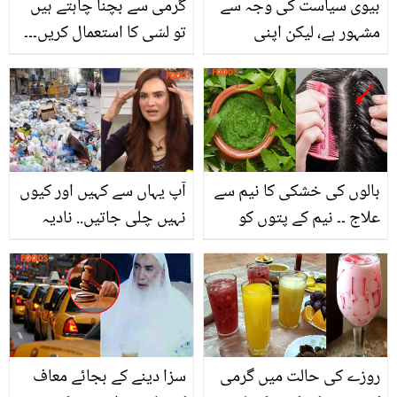
بیوی سیاست کی وجہ سے
گرمی سے بچنا چاہتے ہیں
مشہور ہے، لیکن اپنی
تو لسّی کا استعمال کریں۔۔۔
پہچان میں نے خود بنائی ۔۔
یہ کوئی عام لسی نہیں اس
سیاسی خواتین کے شوہر
میں پوشیدہ ہماری صحت
جو بیویوں کے نام سے نہیں
کے ناقابل یقین راز جان کر
جانے جاتے، یہ لوگ ایسا کیا
آپ دنگ رہ جائیں گے
کام کرتے ہیں؟
بالوں کی خشکی کا نیم سے
آپ یہاں سے کہیں اور کیوں
علاج ۔۔ نیم کے پتوں کو
نہیں چلی جاتیں.. نادیہ
بالوں میں لگانے کے 4 ایسے
حسین کے کراچی کو گندا
طریقے، جس سے خشکی کا
اور بدبو دار کہنے پر
خاتمہ کیا جا سکتا ہے؟
صارفین برس پڑے
روزے کی حالت میں گرمی
سزا دینے کے بجائے معاف