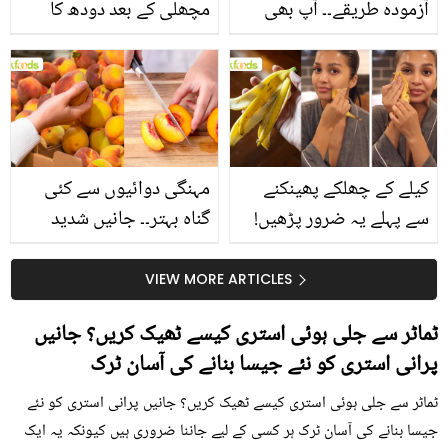
آزمودہ طریقے۔۔ آپ بھی
مچھلی کے بعد دودھ کا
جانیں انٹرنیشنل شیف کے
استعمال۔۔ جانیں کھانوں
بتائے راز
سے متعلق غلط فہمیوں کی
حقیقت کیا ہے اور افواہ
کیا؟
کیلے کے چھلکے پھینکنے
مہنگی دوائیوں سے کئی
سے پہلے یہ ضرور پڑھیں!
گناہ بہتر۔۔ جانیں شدید
جلد کے 3 بڑے مسائل کا
گرمی کے موسم میں آڑو
سستا اور قدرتی حل
کیوں کھانا چاہیے؟
VIEW MORE ARTICLES
ٹماٹر سے جلی ہوئی استری کیسے ٹھیک کریں؟ جانیں
پرانی استری کو نئے جیسا بنانے کی آسان ٹرک
ٹماٹر سے جلی ہوئی استری کیسے ٹھیک کریں؟ جانیں پرانی استری کو نئے
جیسا بنانے کی آسان ٹرک ہر کسی کے لیے جاننا ضروری ہیں کیونکہ یہ ایک