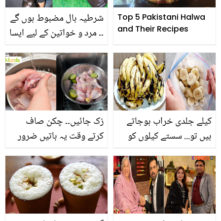
شرطیہ بال مضبوط ہوں گے
Top 5 Pakistani Halwa
and Their Recipes
۔۔ مرد و خواتین کے لیے ایسا
شیمپو جو چند دنوں میں
آپ کے بال مضبوط اور
گھنے کردے گا
کیلے جلدی خراب ہوجاتے
رُک جائیں۔۔ چکن صاف
ہیں تو... سستے کیلوں کو
کرتے وقت یہ باتیں ضرور
مہینوں محفوظ بنانے کے
یاد رکھیں
طریقے جو انہیں کبھی کالا
نہیں ہونے دیں گے