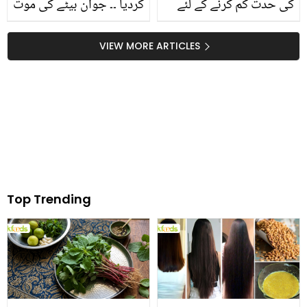
کی حدت کم کرنے کے لئے
کردیا ۔۔ جوان بیٹے کی موت
کون سے مشروبات استعما
کو معاف کرنے والے باپ کو
ل کریں کہ جو توانائی بھی
اللہ نے کیسے اپنے انعام سے
VIEW MORE ARTICLES
پہنچائیں اور جسم کو ٹھنڈا
نوازہ
بھی رکھیں
Top Trending