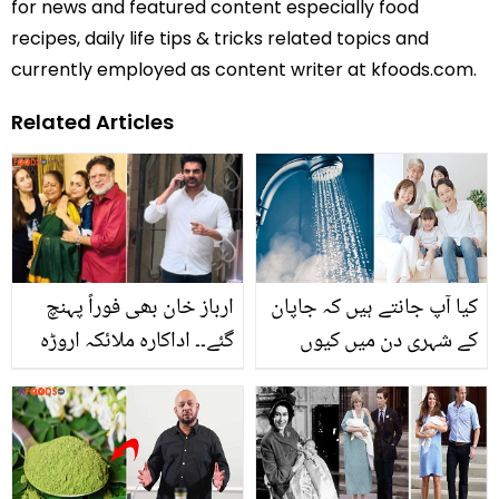
for news and featured content especially food
recipes, daily life tips & tricks related topics and
currently employed as content writer at kfoods.com.
Related Articles
کیا آپ جانتے ہیں کہ جاپان
ارباز خان بھی فوراً پہنچ
کے شہری دن میں کیوں
گئے۔۔ اداکارہ ملائکہ اروڑہ
نہیں نہاتے ہیں؟ وجہ جان
کے والد نے گھر کی چھت
کر آپ بھی ایسا ہی کرنے
سے چھلانگ لگا دی
لگیں گے