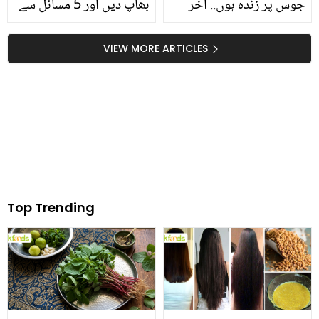
جوس پر زندہ ہوں.. آخر
بھاپ دیں اور 5 مسائل سے
ایسی کیا مجبوری تھی جو
چھٹکارا پائیں
یہ عورت کھانا بھی نہیں
VIEW MORE ARTICLES
کھا سکتی تھی؟
Top Trending