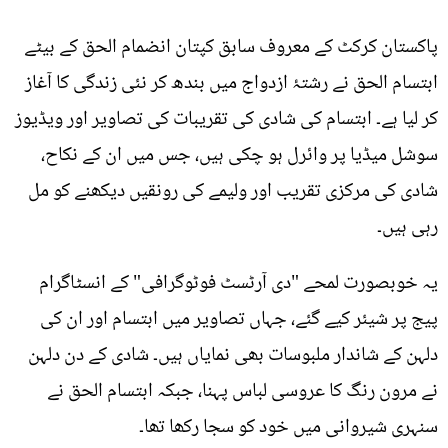
پاکستان کرکٹ کے معروف سابق کپتان انضمام الحق کے بیٹے
ابتسام الحق نے رشتۂ ازدواج میں بندھ کر نئی زندگی کا آغاز
کر لیا ہے۔ ابتسام کی شادی کی تقریبات کی تصاویر اور ویڈیوز
سوشل میڈیا پر وائرل ہو چکی ہیں، جس میں ان کے نکاح،
شادی کی مرکزی تقریب اور ولیمے کی رونقیں دیکھنے کو مل
رہی ہیں۔
یہ خوبصورت لمحے "دی آرٹسٹ فوٹوگرافی" کے انسٹاگرام
پیج پر شیئر کیے گئے، جہاں تصاویر میں ابتسام اور ان کی
دلہن کے شاندار ملبوسات بھی نمایاں ہیں۔ شادی کے دن دلہن
نے مرون رنگ کا عروسی لباس پہنا، جبکہ ابتسام الحق نے
سنہری شیروانی میں خود کو سجا رکھا تھا۔