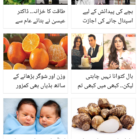
بچے کی پیدائش کے لیے
طاقت کا خزانہ۔۔ ڈاکٹر
اسپتال جانے کی اجازت
عیسیٰ نے بتائے عام سے
نہیں ہوتی۔۔ برطانوی شاہی
پاؤڈر کے ایسے جادوئی
خاندان میں ڈلیوری کے
فوائد، جو ہر بیماری میں آپ
وقت بہوؤں کو کون سے
کی مدد کر سکتے ہیں
سخت اصولوں کو ماننا
لازمی ہوتا تھا؟
بال کٹوانا نہیں چاہتی
وزن اور شوگر بڑھانے کے
لیکن۔۔ کبھی میں کبھی تم
ساتھ ہڈیاں بھی کمزور
کی رباب کی نجی زندگی
کرسکتا ہے۔۔ کینو بہت شوق
سے متعلق دلچسپ باتیں
سے کھاتے ہیں تو اس کے یہ
نقصان بھی جان لیں