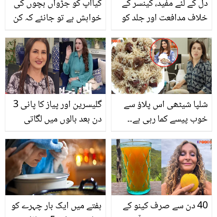
دل کے لئے مفید، کینسر کے
کیاآپ کو جڑواں بچوں کی
خلاف مدافعت اور جلد کو
خواہش ہے تو جانئے کہ کن
خوبصورت بنانے کے لئے
خواتین کے لئے یہ ممکن ہو
اروی کھائیے۔۔ اس کے
سکتا ہے
خواص آپ کو بھی حیران
کردیں گے
شلپا شیٹھی اس پلاؤ سے
گلیسرین اور پیاز کا پانی 3
خوب پیسے کما رہی ہے۔۔
دن بعد بالوں میں لگاتی
فرح خان اپنے پلاؤ میں کیا
ہوں ۔۔ اداکارہ صباء فیصل
خاص چیز ڈالتی ہیں جو ہر
اپنی خوبصورتی کو بڑھانے
کوئی جاننا چاہتا ہے؟
کے لیے کون سی خاص
دیکھیں
چیزیں استعمال کرتی ہیں؟
اداکارہ بتاتے ہوئے
40 دن سے صرف کینو کے
ہفتے میں ایک بار چہرے کو