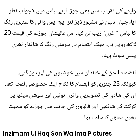
ولیمے کی تقریب میں بھی جوڑا اپنے لباس میں لاجواب نظر
آیا، جہاں دلہن نے مشہور ڈیزائنر ایچ ایس وائی کا سنہری رنگ
کا لباس “ غزل“ زیب تن کیا۔ اس عالیشان جوڑے کی قیمت 20
لاکھ روپے ہے۔ جبکہ ابتسام نے سرمئی رنگ کا شاندار تھری
پیس سوٹ پہنا۔
انضمام الحق کے خاندان میں خوشیوں کی لہر دوڑ گئی،
کیونکہ 23 جنوری کو ابتسام کا نکاح ایک خصوصی لمحہ تھا۔
ان کی شادی کی تصویریں وائرل ہوئیں اور سوشل میڈیا پر
کرکٹ کے شائقین اور فالوورز کی جانب سے جوڑے کو محبت
بھری دعاؤں کا سامنا ہوا۔
Inzimam Ul Haq Son Walima Pictures