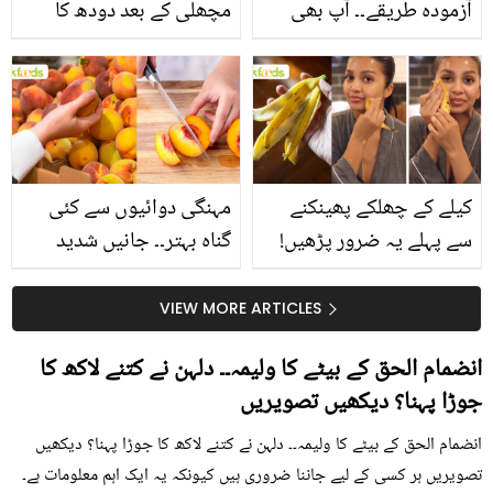
آزمودہ طریقے۔۔ آپ بھی
مچھلی کے بعد دودھ کا
جانیں انٹرنیشنل شیف کے
استعمال۔۔ جانیں کھانوں
بتائے راز
سے متعلق غلط فہمیوں کی
حقیقت کیا ہے اور افواہ
کیا؟
کیلے کے چھلکے پھینکنے
مہنگی دوائیوں سے کئی
سے پہلے یہ ضرور پڑھیں!
گناہ بہتر۔۔ جانیں شدید
جلد کے 3 بڑے مسائل کا
گرمی کے موسم میں آڑو
سستا اور قدرتی حل
کیوں کھانا چاہیے؟
VIEW MORE ARTICLES
انضمام الحق کے بیٹے کا ولیمہ۔۔ دلہن نے کتنے لاکھ کا
جوڑا پہنا؟ دیکھیں تصویریں
انضمام الحق کے بیٹے کا ولیمہ۔۔ دلہن نے کتنے لاکھ کا جوڑا پہنا؟ دیکھیں
تصویریں ہر کسی کے لیے جاننا ضروری ہیں کیونکہ یہ ایک اہم معلومات ہے۔