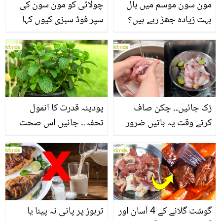
مون سون موسم میں بال
چولائی کو مون سون کی
بہت زیادہ جھڑ رہے ہیں؟
سپر فوڈ سبزی کیوں کہا
جانیں بالوں کو مضبوط
جاتا ہے؟ جانیں وٹامنز،
بنانے کے چند قدرتی طریقے
منرلز اور اینٹی آکسیڈنٹس
سے بھرپور اس سبزی کے
فائدے
رُک جائیں۔۔ چکن صاف
پودینہ قدرت کا انمول
کرتے وقت یہ باتیں ضرور
تحفہ۔۔ جانیں اس صحت
یاد رکھیں
بخش پتوں کے 10 حیرت
انگیز طبی فوائد
گوشت گلانے کے 4 آسان اور
تربوز پر پانی نہ پینا یا