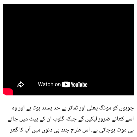
چوہوں کو مونگ پھلی اور ٹماٹر بے حد پسند ہوتا ہے اور وہ
اسے کھانے ضرور لپکیں گے جبکہ گلوب ان کے پیٹ میں جاتے
ہی موت ہوجاتی ہے۔ اس طرح چند ہی دنوں میں آپ کا گھر