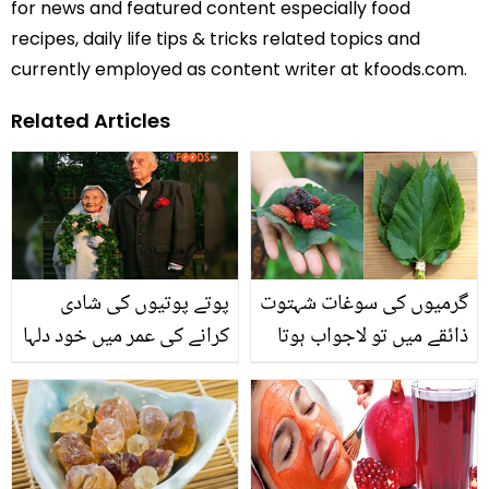
for news and featured content especially food
recipes, daily life tips & tricks related topics and
currently employed as content writer at kfoods.com.
Related Articles
گرمیوں کی سوغات شہتوت
پوتے پوتیوں کی شادی
ذائقے میں تو لاجواب ہوتا
کرانے کی عمر میں خود دلہا
ہے لیکن ۔۔ شہتوت کے پتوں
دلہن بن گئے۔۔ بڑھاپے میں
کے حیران کن فائدے جان
شادی کرنے والے انوکھے
کر آپ پتوں کو کبھی نہیں
جوڑے کی کہانی
پھینکیں گے