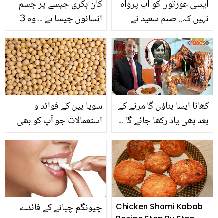
ایسی عورتوں کو اب پرواہ
کان بکری جیسے پر جسم
نہیں کہ.. صنم سعید نے
انسانوں جیسا ہے ۔۔ وہ 3
بڑھتی ہوئی طلاقوں کی
واقعات جب عجیب الخلقت
کیا وجہ بتادی؟
بچوں کو دیکھ کر مائیں
گھبرا گئی تھیں
کھانا ایسا بناؤں گا مرنے کے
سویا بین کے فوائد و
بعد بھی یاد رکھا جائے گا ۔۔
استعمالات جو آپ کو بھی
پوری دنیا میں چکن تکہ
معلوم نہ ہوں
مصالحہ متعارف کروانے
والے شیف علی احمد انتقال
کر گئے
چیونگم چبانے کے فائدے
Chicken Shami Kabab