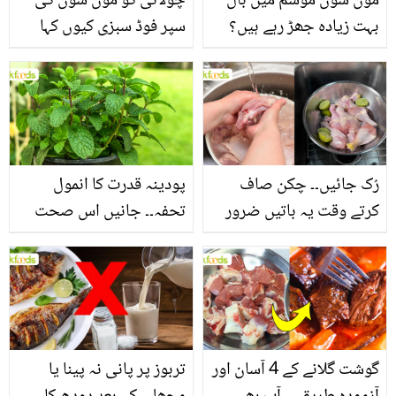
مون سون موسم میں بال
چولائی کو مون سون کی
بہت زیادہ جھڑ رہے ہیں؟
سپر فوڈ سبزی کیوں کہا
جانیں بالوں کو مضبوط
جاتا ہے؟ جانیں وٹامنز،
بنانے کے چند قدرتی طریقے
منرلز اور اینٹی آکسیڈنٹس
سے بھرپور اس سبزی کے
فائدے
رُک جائیں۔۔ چکن صاف
پودینہ قدرت کا انمول
کرتے وقت یہ باتیں ضرور
تحفہ۔۔ جانیں اس صحت
یاد رکھیں
بخش پتوں کے 10 حیرت
انگیز طبی فوائد
گوشت گلانے کے 4 آسان اور
تربوز پر پانی نہ پینا یا