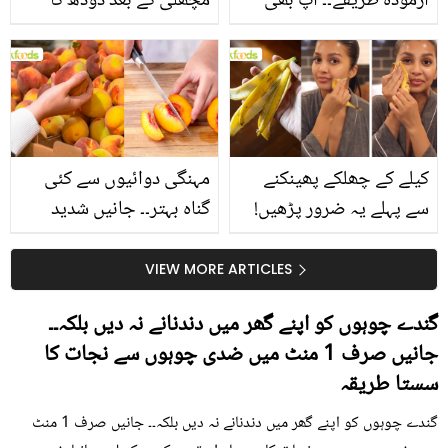
آزمودہ طریقے۔۔ آپ بھی
مچھلی کے بعد دودھ کا
جانیں انٹرنیشنل شیف کے
استعمال۔۔ جانیں کھانوں
بتائے راز
سے متعلق غلط فہمیوں کی
حقیقت کیا ہے اور افواہ
کیا؟
کیلے کے چھلکے پھینکنے
مہنگی دوائیوں سے کئی
سے پہلے یہ ضرور پڑھیں!
گناہ بہتر۔۔ جانیں شدید
جلد کے 3 بڑے مسائل کا
گرمی کے موسم میں آڑو
سستا اور قدرتی حل
کیوں کھانا چاہیے؟
VIEW MORE ARTICLES
گندے چوہوں کو اپنے گھر میں دندنانے نہ دیں بلکہ۔۔
جانیں صرف 1 منٹ میں ضدی چوہوں سے نجات کا
سستا طریقہ
گندے چوہوں کو اپنے گھر میں دندنانے نہ دیں بلکہ۔۔ جانیں صرف 1 منٹ