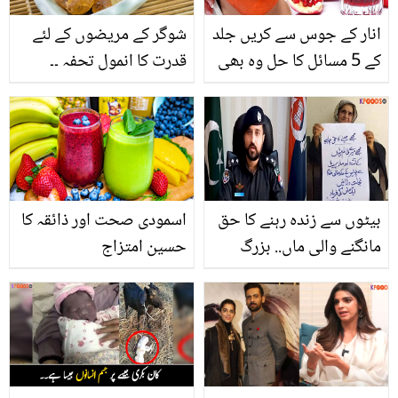
انار کے جوس سے کریں جلد
شوگر کے مریضوں کے لئے
کے 5 مسائل کا حل وہ بھی
قدرت کا انمول تحفہ ۔۔
صرف 20 منٹ میں مگر
جانیئے گوند کے چند ناقابلِ
کیسے۔۔۔۔ جانیئے انار کے 5
یقین فوائد
فیشل ماسک گھر میں بنانے
کی ٹپس
بیٹوں سے زندہ رہنے کا حق
اسمودی صحت اور ذائقہ کا
مانگنے والی ماں.. بزرگ
حسین امتزاج
عورت کی فریاد سن کر
پولیس نے کیا کیا؟