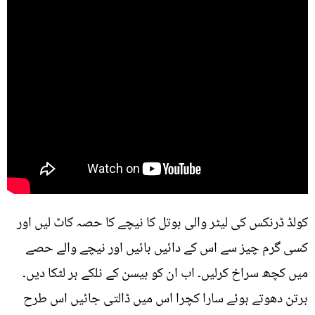
کولڈ ڈرنکس کی لیٹر والی بوتل کا نیچے کا حصہ کاٹ لیں اور
کسی گرم چیز سے اس کے دائیں بائیں اور نیچے والے حصے
میں کچھ سراخ کرلیں۔ اب ان کو بیسن کے نلکے ہر لٹکا دیں۔
برتن دھوتے ہوئے سارا کچرا اس میں ڈالتی جائیں اس طرح