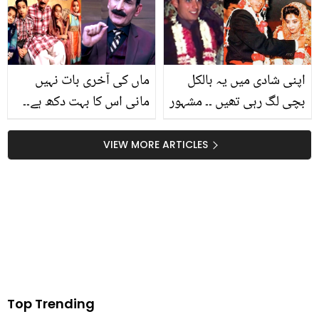
آئے گی
ہے؟ ڈاکٹر بلقیس نے مشکل
آسان کردی
اپنی شادی میں یہ بالکل
ماں کی آخری بات نہیں
بچی لگ رہی تھیں ۔۔ مشہور
مانی اس کا بہت دکھ ہے۔۔
شخصیات اپنی شادی والے
سب کو ہنسانے والے افتخار
دن کیسے دکھائی دے رہے
ٹھاکر مرحومہ ماں اور بہن
VIEW MORE ARTICLES
تھے؟ چند پرانی تصاویر پر
کو یاد کر کے رو پڑے
نظر ڈالیں
Top Trending