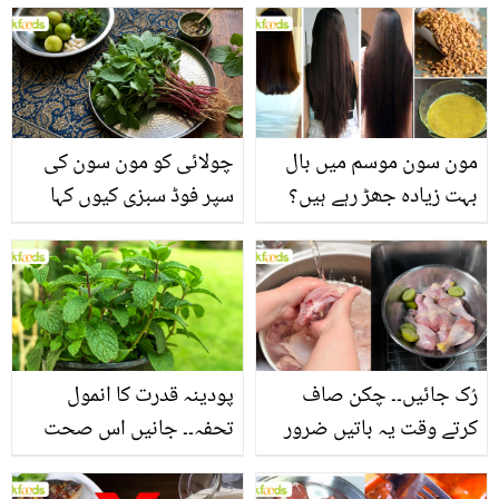
مون سون موسم میں بال
چولائی کو مون سون کی
بہت زیادہ جھڑ رہے ہیں؟
سپر فوڈ سبزی کیوں کہا
جانیں بالوں کو مضبوط
جاتا ہے؟ جانیں وٹامنز،
بنانے کے چند قدرتی طریقے
منرلز اور اینٹی آکسیڈنٹس
سے بھرپور اس سبزی کے
فائدے
رُک جائیں۔۔ چکن صاف
پودینہ قدرت کا انمول
کرتے وقت یہ باتیں ضرور
تحفہ۔۔ جانیں اس صحت
یاد رکھیں
بخش پتوں کے 10 حیرت
انگیز طبی فوائد