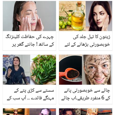
لاتعداد فوائد جان کر آپ
رہی ہیں؟ اداکارہ کا دردناک
بھی اس کا استعمال روزانہ
انکشاف
لازمی کریں گے
زیتون کا تیل جلد کی
چہرے کی حفاظت کلینزنگ
خوبصورتی بڑھانے کے لئے
کے ساتھ ! جانئے گھر پر
کس طرح کام کرتا ہے؟
کلینزنگ کرنے کے 8 طریقے
جانیئے زیتون کے تیل کے
چند حیران کُن فوائد اور
طریقہ استعمال
چائے سے خوبصورتی پانے
سستے سے کڑی پتے کے
کے 6 منفرد طریقے،اب چائے
مہنگے فائدے ۔۔ آپ سب کے
صرف پینے کے لئے نہیں
گھروں میں موجود کڑی
حسن نکھارنے کے کام بھی
پتے کو چبانے سے کیا ہوتا