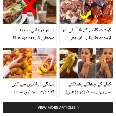
گوشت گلانے کے 4 آسان اور
تربوز پر پانی نہ پینا یا
آزمودہ طریقے۔۔ آپ بھی
مچھلی کے بعد دودھ کا
جانیں انٹرنیشنل شیف کے
استعمال۔۔ جانیں کھانوں
بتائے راز
سے متعلق غلط فہمیوں کی
حقیقت کیا ہے اور افواہ
کیا؟
کیلے کے چھلکے پھینکنے
مہنگی دوائیوں سے کئی
سے پہلے یہ ضرور پڑھیں!
گناہ بہتر۔۔ جانیں شدید
جلد کے 3 بڑے مسائل کا
گرمی کے موسم میں آڑو
سستا اور قدرتی حل
کیوں کھانا چاہیے؟
VIEW MORE ARTICLES