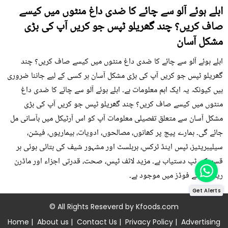
ابلے ہوئے آلو سے چائے کا ضدی داغ منٹوں میں کیسے
صاف کریں؟ چند گھریلو ٹپس جو کریں آپ کی بڑی
مشکل آسان
ابلے ہوئے آلو سے چائے کا ضدی داغ منٹوں میں کیسے صاف کریں؟ چند
گھریلو ٹپس جو کریں آپ کی بڑی مشکل آسان ہر کسی کے لیے جاننا ضروری
ہیں کیونکہ یہ ایک اہم معلومات ہے۔ ابلے ہوئے آلو سے چائے کا ضدی داغ
منٹوں میں کیسے صاف کریں؟ چند گھریلو ٹپس جو کریں آپ کی بڑی
مشکل آسان سے متعلق تفصیلی معلومات آپ کو اس آرٹیکل میں بآسانی مل
جائے گی۔ ہمارے پیج پر کھانوں، مصالحوں، ادویات، بیماریوں، فیشن،
سیلیبریٹیز، ٹپس اینڈ ٹرکس، ہربلسٹ اور مشہور شیف کی بتائی ہوئی ہر
قسم کی ٹپ دستیاب ہے۔ مزید لائف ٹپس، صحت، قدرتی اجزاء اور ماڈرن
ریمیڈی کے فوڈز میں موجود ہے۔
Get Alerts
© All Rights Reseverd by
Kfoods.com
Home
|
About us
|
Contact Us
|
Privacy Policy
|
Advertising