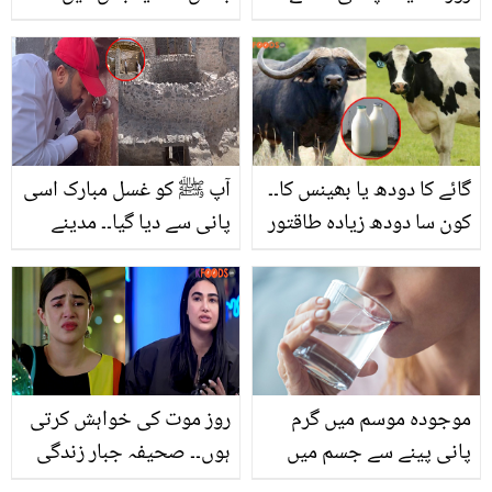
سے کیا ہوتا ہے؟ اجوائن کے
اس شخص نے گھر کے باہر
چند ایسے استعمال جو
باکس کیوں لگایا؟ محلے
کریں آپ کی بڑی مشکل
والے بھی خوش ہوگئے
آسان
گائے کا دودھ یا بھینس کا۔۔
آپ ﷺ کو غسل مبارک اسی
کون سا دودھ زیادہ طاقتور
پانی سے دیا گیا۔۔ مدینے
اور فائدے مند ہے؟ آج ہی
میں موجود میٹھے پانی کا
جان لیں
وہ کنواں، جس کی حفاظت
لوہے کی دیواریں کر رہی
ہیں، دیکھیے
موجودہ موسم میں گرم
روز موت کی خواہش کرتی
پانی پینے سے جسم میں
ہوں۔۔ صحیفہ جبار زندگی
ہونے والی تبدیلیوں کے
کے کس مشکل دور سے گزر