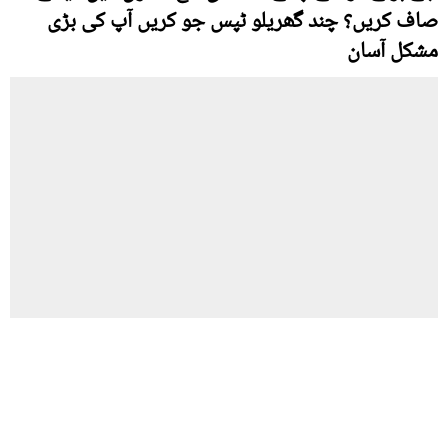
صاف کریں؟ چند گھریلو ٹپس جو کریں آپ کی بڑی
مشکل آسان