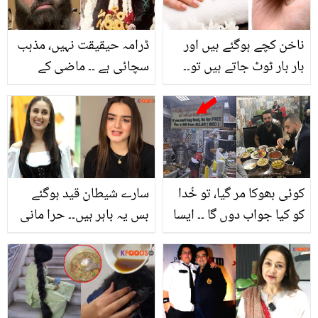
ناخن کچے ہوگئے ہیں اور
ڈرامہ حیقیقت نہیں، مذہب
بار بار ٹوٹ جاتے ہیں تو۔۔
سچائی ہے ۔۔ ماضی کے
کمزور ناخنوں کو بغیر مینی
مشہور اداکار علی افضل نے
کیور صحت مند اور
شوبز چھوڑ کر بھٹکے ہوؤں
خوبصورت بنانے کے گھریلو
کو دین کے راستے پر لانا
ٹوٹکے
کیسے شروع کیا؟
کوئی بھوکا مر گیا، تو خُدا
سارے شیطان قید ہوگئے
کو کیا جواب دوں گا ۔۔ ایسا
بس یہ باہر ہیں۔۔ حرا مانی
ریسٹورنٹ جہاں فری میں
نے کرینہ کپور کی نقل کر
کھانا کھلایا جاتا ہے
کے خود اپنا مذاق بنوا لیا !
ویڈیو