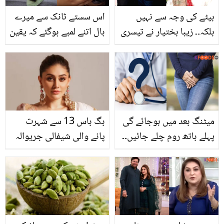
بیٹے کی وجہ سے نہیں
اس سستے ٹانک سے میرے
بلکہ۔۔ زیبا بختیار نے تیسری
بال اتنے لمبے ہوگئے کہ یقین
شادی کیوں نہیں کی؟ پہلی
نہیں آتا۔۔ جانیں گھر میں
بار وجہ بتا دی
موجود عام سی چیزوں سے
بالوں کو سیاہ اور لمبا کرنے
والا ٹانک کیسے بنائیں؟
میٹنگ بعد میں ہوجائے گی
بگ باس 13 سے شہرت
پہلے باتھ روم چلے جائیں۔۔
پانے والی شیفالی جریوالہ
کیا آپ جانتے ہیں پیشاب
کی اچانک موت کیسے
روکنے کی عادت کن
ہوئی؟
بیماریوں کی وجہ بن سکتی
ہے؟