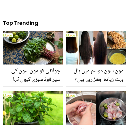
Top Trending
مون سون موسم میں بال
چولائی کو مون سون کی
بہت زیادہ جھڑ رہے ہیں؟
سپر فوڈ سبزی کیوں کہا
جانیں بالوں کو مضبوط
جاتا ہے؟ جانیں وٹامنز،
بنانے کے چند قدرتی طریقے
منرلز اور اینٹی آکسیڈنٹس
سے بھرپور اس سبزی کے
فائدے