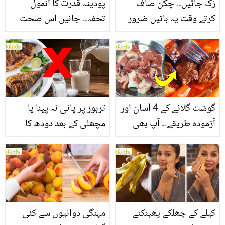
رُک جائیں۔۔ چکن صاف
پودینہ قدرت کا انمول
کرتے وقت یہ باتیں ضرور
تحفہ۔۔ جانیں اس صحت
یاد رکھیں
بخش پتوں کے 10 حیرت
انگیز طبی فوائد
گوشت گلانے کے 4 آسان اور
تربوز پر پانی نہ پینا یا
آزمودہ طریقے۔۔ آپ بھی
مچھلی کے بعد دودھ کا
جانیں انٹرنیشنل شیف کے
استعمال۔۔ جانیں کھانوں
بتائے راز
سے متعلق غلط فہمیوں کی
حقیقت کیا ہے اور افواہ
کیا؟
کیلے کے چھلکے پھینکنے
مہنگی دوائیوں سے کئی