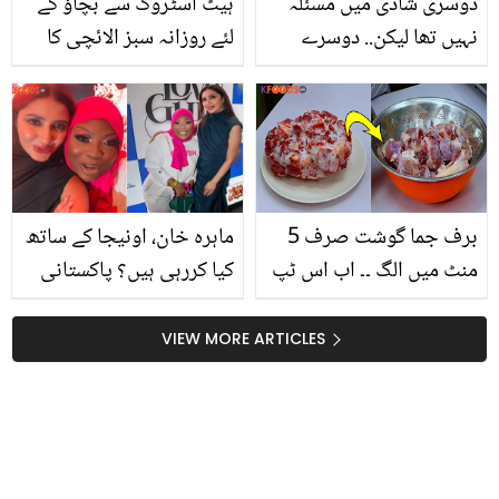
دوسری شادی میں مسئلہ
ہیٹ اسٹروک سے بچاؤ کے
نہیں تھا لیکن.. دوسرے
لئے روزانہ سبز الائچی کا
نکاح کے وقت قاضی کی
شربت پئیں۔ الائچی کے 8
کس بات نے شبیر جان کر
فائدے جنہیں جاننا ضروری
پریشان کردیا تھا؟
ہے۔۔
برف جما گوشت صرف 5
ماہرہ خان، اونیجا کے ساتھ
منٹ میں الگ ۔۔ اب اس ٹپ
کیا کررہی ہیں؟ پاکستانی
کو آزمائیں اور گھنٹوں
محبوب کی تلاش میں آنے
گوشت پگھلانے کے انتظار
والی اونیجا کی دلچسپ
VIEW MORE ARTICLES
سے چھٹکارہ پائیں
ویڈیو نے مداحوں کو
حیران کر دیا