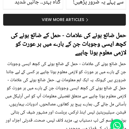
سے پہلے یہ ضرور پڑھیں!
گناہ بہتر۔۔ جانیں شدید
جلد کے 3 بڑے مسائل کا
گرمی کے موسم میں آڑو
سستا اور قدرتی حل
کیوں کھانا چاہیے؟
VIEW MORE ARTICLES
حمل ضائع ہونے کی علامات - حمل کے ضائع ہونے کی
کچھ ایسی وجوہات جن کے بارے میں ہر عورت کو
لازمی معلوم ہونا چاہیے
حمل ضائع ہونے کی علامات - حمل کے ضائع ہونے کی کچھ ایسی وجوہات
جن کے بارے میں ہر عورت کو لازمی معلوم ہونا چاہیے ہر کسی کے لیے جاننا
ضروری ہیں کیونکہ یہ ایک اہم معلومات ہے۔ حمل ضائع ہونے کی علامات -
حمل کے ضائع ہونے کی کچھ ایسی وجوہات جن کے بارے میں ہر عورت کو
لازمی معلوم ہونا چاہیے سے متعلق تفصیلی معلومات آپ کو اس آرٹیکل میں
بآسانی مل جائے گی۔ ہمارے پیج پر کھانوں، مصالحوں، ادویات، بیماریوں،
فیشن، سیلیبریٹیز، ٹپس اینڈ ٹرکس، ہربلسٹ اور مشہور شیف کی بتائی
ہوئی ہر قسم کی ٹپ دستیاب ہے۔ مزید لائف ٹپس، صحت، قدرتی اجزاء اور
ماڈرن ریمیڈی کے فوڈز میں موجود ہے۔