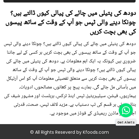
دودھ کی پتیلی میں چائے کی پیالی کیوں ڈالتے ہیں؟
چونکا دینے والی ٹپس جو آپ کے وقت کے ساتھ پیسوں
کی بھی بچت کریں
دودھ کی پتیلی میں چائے کی پیالی کیوں ڈالتے ہیں؟ چونکا دینے والی ٹپس
جو آپ کے وقت کے ساتھ پیسوں کی بھی بچت کریں ہر کسی کے لیے جاننا
ضروری ہیں کیونکہ یہ ایک اہم معلومات ہے۔ دودھ کی پتیلی میں چائے کی
پیالی کیوں ڈالتے ہیں؟ چونکا دینے والی ٹپس جو آپ کے وقت کے ساتھ
پیسوں کی بھی بچت کریں سے متعلق تفصیلی معلومات آپ کو اس آرٹیکل
میں بآسانی مل جائے گی۔ ہمارے پیج پر کھانوں، مصالحوں، ادویات،
بیماریوں، فیشن، سیلیبریٹیز، ٹپس اینڈ ٹرکس، ہربلسٹ اور مشہور شیف کی
بتائی ہوئی ہر قسم کی ٹپ دستیاب ہے۔ مزید لائف ٹپس، صحت، قدرتی
اجزاء اور ماڈرن ریمیڈی کے فوڈز میں موجود ہے۔
Get Alerts
© All Rights Reseverd by
Kfoods.com