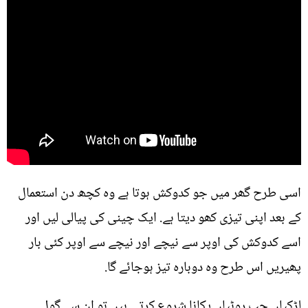
اسی طرح گھر میں جو کدوکش ہوتا ہے وہ کچھ دن استعمال
کے بعد اپنی تیزی کھو دیتا ہے. ایک چینی کی پیالی لیں اور
اسے کدوکش کی اوپر سے نیچے اور نیچے سے اوپر کئی بار
پھیریں اس طرح وہ دوبارہ تیز ہوجائے گا.
لڑکیاں جب روٹیاں پکانا شروع کرتی ہیں تو ان سے گول