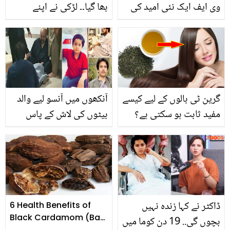
وی ایف ایک نئی امید کی
بھا گیا۔۔ لڑکی نے اپنے
کرن ۔۔ جانیے یہ کیسے ہوتا
ڈرائیور سے ہی شادی کرلی!
ہے اور اس سے متعلق
دلچسپ کہانی
بنیادی معلومات
گرین ٹی بالوں کے لیے کیسے
آنکھوں میں آنسو لیے والد
مفید ثابت ہو سکتی ہے؟
بیٹوں کی لاش کے پاس
جانیں استعمال کے 3
بیٹھا تھا ۔۔ پاکستان کے
طریقے
مشہور ڈاکٹر والد کے تینوں
بیٹوں کو شہید کر دیا گیا
ڈاکٹر نے کہا زندہ نہیں
6 Health Benefits of
Black Cardamom (Badi
بچوں گی.. 19 دن کوما میں
Elaichi)