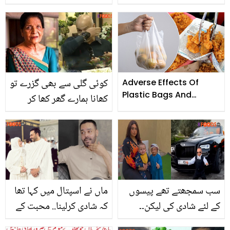
تھی! نمرہ خان کا خوفناک
ایکسیڈنٹ کس کی وجہ
سے ہوا تھا؟ نیا انکشاف
کردیا
کوئی گلی سے بھی گزرے تو
Adverse Effects Of
Plastic Bags And
کھانا ہمارے گھر کھا کر
Newspaper
جائے.. ماں کے بارے میں
بات کرتے ہوئے زبیدہ طارق
کے بیٹے رو پڑے
سب سمجھتے تھے پیسوں
ماں نے اسپتال میں کہا تھا
کے لئے شادی کی لیکن۔۔
کہ شادی کرلینا.. محبت کے
عزیز الاسمر کی بیوہ کون
باوجود فضا علی کی ایک