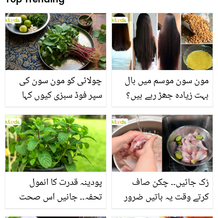
مون سون موسم میں بال
چولائی کو مون سون کی
بہت زیادہ جھڑ رہے ہیں؟
سپر فوڈ سبزی کیوں کہا
جانیں بالوں کو مضبوط
جاتا ہے؟ جانیں وٹامنز،
بنانے کے چند قدرتی طریقے
منرلز اور اینٹی آکسیڈنٹس
سے بھرپور اس سبزی کے
فائدے
رُک جائیں۔۔ چکن صاف
پودینہ قدرت کا انمول
کرتے وقت یہ باتیں ضرور
تحفہ۔۔ جانیں اس صحت
یاد رکھیں
بخش پتوں کے 10 حیرت