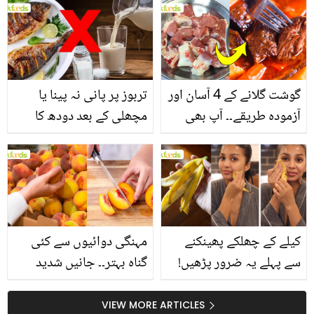
انگیز طبی فوائد
گوشت گلانے کے 4 آسان اور
تربوز پر پانی نہ پینا یا
آزمودہ طریقے۔۔ آپ بھی
مچھلی کے بعد دودھ کا
جانیں انٹرنیشنل شیف کے
استعمال۔۔ جانیں کھانوں
بتائے راز
سے متعلق غلط فہمیوں کی
حقیقت کیا ہے اور افواہ
کیا؟
کیلے کے چھلکے پھینکنے
مہنگی دوائیوں سے کئی
سے پہلے یہ ضرور پڑھیں!
گناہ بہتر۔۔ جانیں شدید
جلد کے 3 بڑے مسائل کا
گرمی کے موسم میں آڑو
سستا اور قدرتی حل
کیوں کھانا چاہیے؟
VIEW MORE ARTICLES