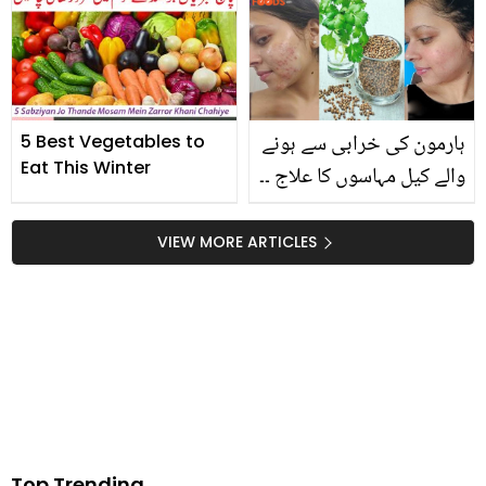
ہیں؟ ان کی زندگی کی وہ
کے بعد دوسری شادی کیوں
کہانی جس کے بارے میں
ناکام ہوئی؟
لوگوں کو کم ہی علم ہے
ہارمون کی خرابی سے ہونے
5 Best Vegetables to
Eat This Winter
والے کیل مہاسوں کا علاج ۔۔
جانیں اس سے نمٹنے کیلیئے
ماہرین کے باتئے ہوئے 4
VIEW MORE ARTICLES
آسان طریقے
Top Trending