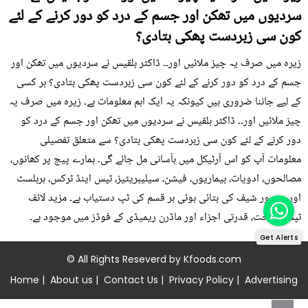
سردیوں میں تھکن اور جسم کے درد کو دور کرنے کے لئے
کون سی زبردست پھکی بتادی؟
زیرہ میں صرف یہ چیز ملائیں اور۔۔ ڈاکٹر بلقیس نے سردیوں میں تھکن اور
جسم کے درد کو دور کرنے کے لئے کون سی زبردست پھکی بتادی؟ ہر کسی
کے لیے جاننا ضروری ہیں کیونکہ یہ ایک اہم معلومات ہے۔ زیرہ میں صرف یہ
چیز ملائیں اور۔۔ ڈاکٹر بلقیس نے سردیوں میں تھکن اور جسم کے درد کو
دور کرنے کے لئے کون سی زبردست پھکی بتادی؟ سے متعلق تفصیلی
معلومات آپ کو اس آرٹیکل میں بآسانی مل جائے گی۔ ہمارے پیج پر کھانوں،
مصالحوں، ادویات، بیماریوں، فیشن، سیلیبریٹیز، ٹپس اینڈ ٹرکس، ہربلسٹ
اور مشہور شیف کی بتائی ہوئی ہر قسم کی ٹپ دستیاب ہے۔ مزید لائف
ٹپس، صحت، قدرتی اجزاء اور ماڈرن ریمیڈی کے فوڈز میں موجود ہے۔
Get Alerts
© All Rights Reseverd by
Kfoods.com
Home
|
About us
|
Contact Us
|
Privacy Policy
|
Advertising