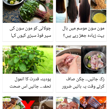
مون سون موسم میں بال
چولائی کو مون سون کی
بہت زیادہ جھڑ رہے ہیں؟
سپر فوڈ سبزی کیوں کہا
جانیں بالوں کو مضبوط
جاتا ہے؟ جانیں وٹامنز،
بنانے کے چند قدرتی طریقے
منرلز اور اینٹی آکسیڈنٹس
سے بھرپور اس سبزی کے
فائدے
رُک جائیں۔۔ چکن صاف
پودینہ قدرت کا انمول
کرتے وقت یہ باتیں ضرور
تحفہ۔۔ جانیں اس صحت
یاد رکھیں
بخش پتوں کے 10 حیرت
انگیز طبی فوائد