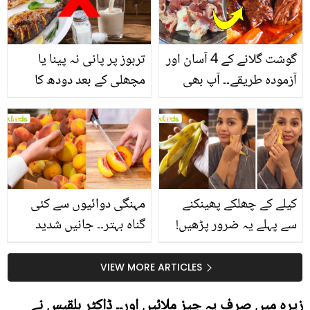
گوشت گلانے کے 4 آسان اور
تربوز پر پانی نہ پینا یا
آزمودہ طریقے۔۔ آپ بھی
مچھلی کے بعد دودھ کا
جانیں انٹرنیشنل شیف کے
استعمال۔۔ جانیں کھانوں
بتائے راز
سے متعلق غلط فہمیوں کی
حقیقت کیا ہے اور افواہ
کیا؟
کیلے کے چھلکے پھینکنے
مہنگی دوائیوں سے کئی
سے پہلے یہ ضرور پڑھیں!
گناہ بہتر۔۔ جانیں شدید
جلد کے 3 بڑے مسائل کا
گرمی کے موسم میں آڑو
سستا اور قدرتی حل
کیوں کھانا چاہیے؟
VIEW MORE ARTICLES
زیرہ میں صرف یہ چیز ملائیں اور۔۔ ڈاکٹر بلقیس نے