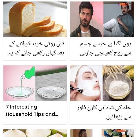
الفاظ کہے تھے؟ اداکار بتاتے
نجات کے چند طریقے ۔۔۔
ہوئے رو پڑے
یوں لگتا ہے جیسے جسم
ڈبل روٹی خرید کر لانے کے
سے روح کھینچی جارہی
بعد کہاں رکھی جائے کہ یہ
ہو.. فواد خان کا اپنی
باسی بھی نہ ہو اور
بیماری کے بارے میں
پھپوندی بھی نہ لگے؟
انکشاف
جانیں ہر وقت تازہ ڈبل
روٹی حاصل کرنے کا آسان
طریقہ
جلد کی شادابی کارن فلور
7 Interesting
Household Tips and
سے بڑھائیں
Tricks