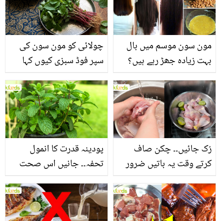
مون سون موسم میں بال
چولائی کو مون سون کی
بہت زیادہ جھڑ رہے ہیں؟
سپر فوڈ سبزی کیوں کہا
جانیں بالوں کو مضبوط
جاتا ہے؟ جانیں وٹامنز،
بنانے کے چند قدرتی طریقے
منرلز اور اینٹی آکسیڈنٹس
سے بھرپور اس سبزی کے
فائدے
رُک جائیں۔۔ چکن صاف
پودینہ قدرت کا انمول
کرتے وقت یہ باتیں ضرور
تحفہ۔۔ جانیں اس صحت
یاد رکھیں
بخش پتوں کے 10 حیرت
انگیز طبی فوائد