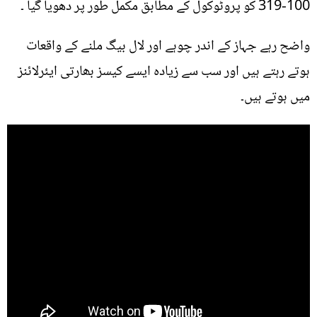
319-100 کو پروٹوکول کے مطابق مکمل طور پر دھویا گیا ۔
واضح رہے جہاز کے اندر چوہے اور لال بیگ ملنے کے واقعات
ہوتے رہتے ہیں اور سب سے زیادہ ایسے کیسز بھارتی ایئرلائنز
میں ہوتے ہیں۔