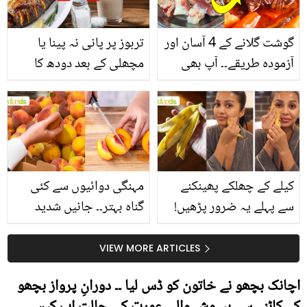
گوشت گلانے کے 4 آسان اور
تربوز پر پانی نہ پینا یا
آزمودہ طریقے۔۔ آپ بھی
مچھلی کے بعد دودھ کا
جانیں انٹرنیشنل شیف کے
استعمال۔۔ جانیں کھانوں
بتائے راز
سے متعلق غلط فہمیوں کی
حقیقت کیا ہے اور افواہ
کیا؟
کیلے کے چھلکے پھینکنے
مہنگی دوائیوں سے کئی
سے پہلے یہ ضرور پڑھیں!
گناہ بہتر۔۔ جانیں شدید
جلد کے 3 بڑے مسائل کا
گرمی کے موسم میں آڑو
سستا اور قدرتی حل
کیوں کھانا چاہیے؟
VIEW MORE ARTICLES
اچانک بچھو نے خاتون کو ڈس لیا ۔۔ دورانِ پرواز بچھو