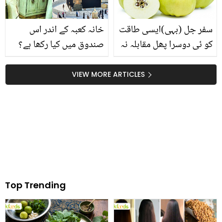
سفر جل (بہی)ایسی طاقت
خانہ کعبہ کے اندر اس
کو ئی دوسرا پھل مقابلہ نہ
صندوق میں کیا رکھا ہے؟
کر پائے آپ بھی کھائیں اور
جانیں اس سے متعلق اہم
جسم کو توانا بنائیں
معلومات
VIEW MORE ARTICLES
Top Trending