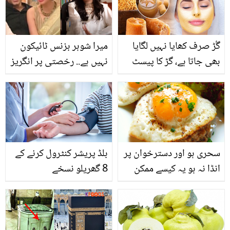
انہوں نے چھپ کر بڑی
شخصیت سے شادی کیوں
کی؟
گُڑ صرف کھایا نہیں لگایا
میرا شوہر بزنس ٹائیکون
بھی جاتا ہے، گڑ کا پیسٹ
نہیں ہے.. رخصتی پر انگریز
بنا کر اس طرح سے
ویٹر کیوں رونے لگا تھا؟
استعمال کریں اور 4
ماہرہ خان کے شوہر کے
مسئلوں سے نجات پائیں
متعلق نئے انکشافات
سحری ہو اور دسترخوان پر
بلڈ پریشر کنٹرول کرنے کے
انڈا نہ ہو یہ کیسے ممکن
8 گھریلو نسخے
ہے۔۔۔ لیکن کیا سحری میں
روزانہ انڈے کا استعمال
صحیح ہے؟؟ جانیں