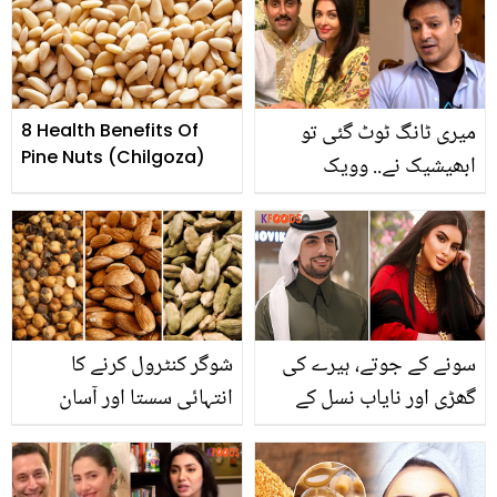
کی دعوت دیتے ہوئے اور کیا
پاکستانی شخص سے نکاح
کہا؟ ویڈیو
کیا، خاتون کی عمر کتنی
ہے؟
میری ٹانگ ٹوٹ گئی تو
8 Health Benefits Of
Pine Nuts (Chilgoza)
ابھیشیک نے.. وویک
اوبرائے نے ایشوریا رائے کے
شوہر کے بارے میں کیا کہہ
دیا؟
سونے کے جوتے، ہیرے کی
شوگر کنٹرول کرنے کا
گھڑی اور نایاب نسل کے
انتہائی سستا اور آسان
گھوڑے رکھنے والی شہزادی
نسخہ
شیخہ مہرہ کون ہیں اور