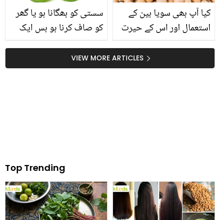
کیا آپ بھی سویا بین کے
سستی کو بھگانا ہو یا گھر
استعمال اور اس کے حیرت
کو صاف کرنا ہو بس ایک
انگیز فوائد سے ناواقف
کھیرا آپ کی 10 مشکلیں
ہیں؟ جانیں اس میں چھپے
آسان کرسکتا ہے مگر ۔۔
VIEW MORE ARTICLES
صحت کے ڈھیروں راز تاکہ
جانیں اس کے وہ فائدے جو
آپ بھی کریں اس کا
آپ نے پہلے نہ سنے ہوں
استعمال
Top Trending