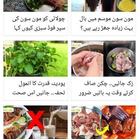
مون سون موسم میں بال
چولائی کو مون سون کی
بہت زیادہ جھڑ رہے ہیں؟
سپر فوڈ سبزی کیوں کہا
جانیں بالوں کو مضبوط
جاتا ہے؟ جانیں وٹامنز،
بنانے کے چند قدرتی طریقے
منرلز اور اینٹی آکسیڈنٹس
سے بھرپور اس سبزی کے
فائدے
رُک جائیں۔۔ چکن صاف
پودینہ قدرت کا انمول
کرتے وقت یہ باتیں ضرور
تحفہ۔۔ جانیں اس صحت
یاد رکھیں
بخش پتوں کے 10 حیرت
انگیز طبی فوائد