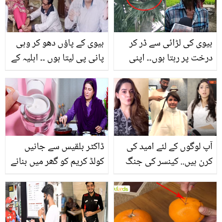
بیوی کی لڑائی سے ڈر کر
بیوی کے پاؤں دھو کر وہی
درخت پر رہتا ہوں۔۔ اپنی
پانی پی لیتا ہوں ۔۔ اہلیہ کے
ہی بیوی سے تنگ آنے والا
پاؤں والے پانی کو جوس
یہ شخص 100 فٹ اونچے
ماننے والا یہ شخص کون ہے
درخت پر کیسے رہتا ہے؟
جو گھر کے کام شوق سے
کرتا ہے؟
آپ لوگوں کے لئے امید کی
ڈاکٹر بلقیس سے جانیں
کرن ہیں.. کینسر کی جنگ
کولڈ کریم کو گھر میں بنانے
لڑنے والی حنا خان کے بال
کا آسان طریقہ جو بنے
کٹواتے ہوئے ویڈیو دیکھ کر
جلدی اور کرے آپ کی جلد
پاکستانی اداکارائیں بھی
کو موائسچرائز
جذباتی ہوگئیں