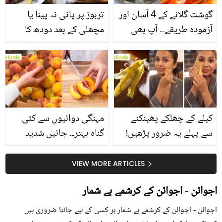
گوشت گلانے کے 4 آسان اور
تربوز پر پانی نہ پینا یا
آزمودہ طریقے۔۔ آپ بھی
مچھلی کے بعد دودھ کا
جانیں انٹرنیشنل شیف کے
استعمال۔۔ جانیں کھانوں
بتائے راز
سے متعلق غلط فہمیوں کی
حقیقت کیا ہے اور افواہ
کیا؟
کیلے کے چھلکے پھینکنے
مہنگی دوائیوں سے کئی
سے پہلے یہ ضرور پڑھیں!
گناہ بہتر۔۔ جانیں شدید
جلد کے 3 بڑے مسائل کا
گرمی کے موسم میں آڑو
سستا اور قدرتی حل
کیوں کھانا چاہیے؟
VIEW MORE ARTICLES
اجوائن - اجوائن کے کرشمے بے شمار
اجوائن - اجوائن کے کرشمے بے شمار ہر کسی کے لیے جاننا ضروری ہیں