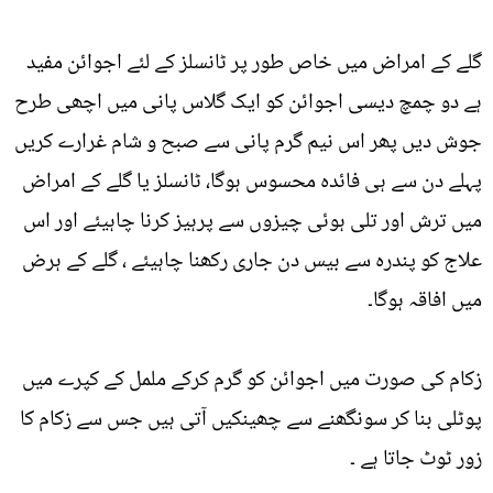
گلے کے امراض میں خاص طور پر ٹانسلز کے لئے اجوائن مفید
ہے دو چمچ دیسی اجوائن کو ایک گلاس پانی میں اچھی طرح
جوش دیں پھر اس نیم گرم پانی سے صبح و شام غرارے کریں
پہلے دن سے ہی فائدہ محسوس ہوگا، ٹانسلز یا گلے کے امراض
میں ترش اور تلی ہوئی چیزوں سے پرہیز کرنا چاہیئے اور اس
علاج کو پندرہ سے بیس دن جاری رکھنا چاہیئے ، گلے کے ہرض
میں افاقہ ہوگا۔
زکام کی صورت میں اجوائن کو گرم کرکے ململ کے کپرے میں
پوٹلی بنا کر سونگھنے سے چھینکیں آتی ہیں جس سے زکام کا
زور ٹوٹ جاتا ہے ۔