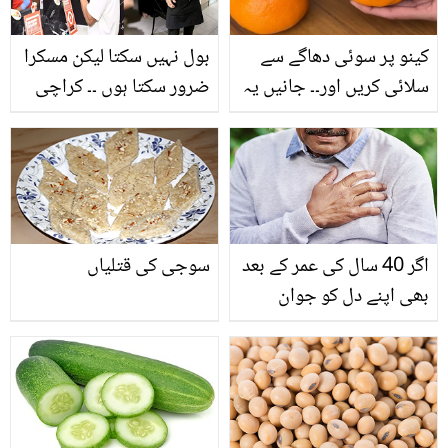
کینو پر سوئی دھاگے سے
بول نہیں سکتا لیکن مسکرا
سلائی کریں اور۔۔ جانیں یہ
ضرور سکتا ہوں ۔۔ کراچی
انوکھا طریقہ آپ کے ہزاروں
کے مشہور ریستوران نے
روپے کیسے بچا سکتا ہے؟
گویائی سے محروم نوجوان
کو نوکری پر رکھ لیا
اگر 40 سال کی عمر کے بعد
سوجی کی قتلیاں
بھی اپنے دل کو جوان
،صحت مند اور توانا رکھنا
چاہتے ہیں تو۔۔۔۔۔۔ کون سی
عادت اپنائیں؟