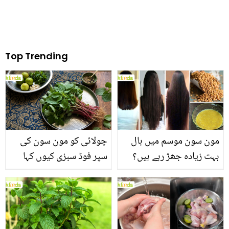
Top Trending
مون سون موسم میں بال
چولائی کو مون سون کی
بہت زیادہ جھڑ رہے ہیں؟
سپر فوڈ سبزی کیوں کہا
جانیں بالوں کو مضبوط
جاتا ہے؟ جانیں وٹامنز،
بنانے کے چند قدرتی طریقے
منرلز اور اینٹی آکسیڈنٹس
سے بھرپور اس سبزی کے
فائدے