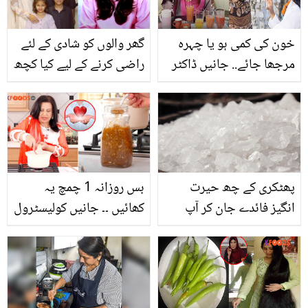
ہر عمر میں جوان رکھنے
میں مدد دینے والی چند
خون کی کمی ہو یا چہرہ
گھر والوں کو شادی کے لئے
عادات
مرجھا جائے.. جانیں ڈاکٹر
راضی کرنے کے لیے کیا کچھ
ام راحیل سے سبزیوں کا
کرنا پڑا؟ مسلمان مرد سے
جوس بنانے کا ایسا طریقہ
شادی کے متعلق سنیتا
جو ان بیماریوں کے علاج
مارشل کا انکشاف
میں مفید ہے
پھٹکری کے چھ حیرت
بس روزانہ 1 چمچ یہ
انگیز فائدے جان کر آپ
کھائیں ۔۔ جانیں کولیسٹرول
بھی انہیں استعمال کرنے پر
کو کنٹرول کر کے دل کی
مجبور ہو جائیں گے
حفاظت کرنے والا زبردست
مرّبہ، آج ہی گھر پر بنانے کا
طریقہ