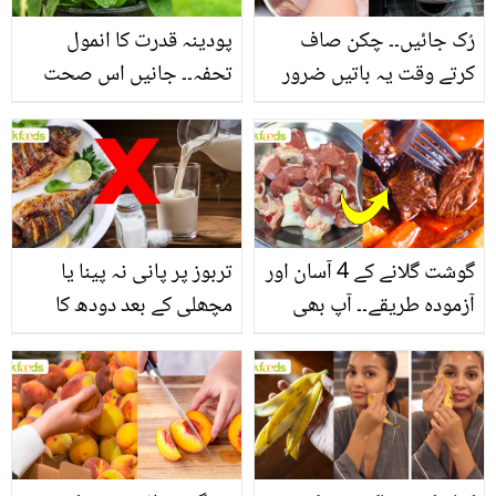
رُک جائیں۔۔ چکن صاف
پودینہ قدرت کا انمول
کرتے وقت یہ باتیں ضرور
تحفہ۔۔ جانیں اس صحت
یاد رکھیں
بخش پتوں کے 10 حیرت
انگیز طبی فوائد
گوشت گلانے کے 4 آسان اور
تربوز پر پانی نہ پینا یا
آزمودہ طریقے۔۔ آپ بھی
مچھلی کے بعد دودھ کا
جانیں انٹرنیشنل شیف کے
استعمال۔۔ جانیں کھانوں
بتائے راز
سے متعلق غلط فہمیوں کی
حقیقت کیا ہے اور افواہ
کیا؟