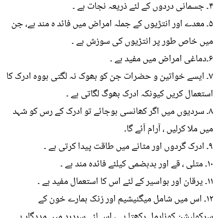
۴۔ جسمانی دردوں کے لئے ذریعہ نجات ہے ۔
۵۔ معدے اور انتڑیوں کے جملہ امراض میں فائد ہ مند ہے، جن
میں خاص طور پر انتڑیوں کی سوزش ہے ۔
۶۔دماغی امراض میں مفید ہے ۔
۷۔ ایسے خواتین و حضرات جن کو بھوک نہ لگتی ہووہ ادرک کا
استعمال کریں کیونکہ ادرک بھوگ لگاتی ہے ۔
۸۔ سردیوں میں اگر کھانسی ہوجائے تو ادرک کے رس کو شہد
میں ملا کرلیں ، آرام آئے گا۔
۹۔ ادرک گردوں اور مثانے میں طاقت پیدا کرتی ہے ۔
۱۰۔ متلی ، قے اور بدہضمی کیلئے فائدہ مند ہے ۔
۱۱۔ یرقان اور بواسیر کے لئے اس کا استعمال مفید ہے ۔
۱۲۔ اس میں شامل میگنیشیم اور زنک ہمارے خون کے
سرکولیشن کونارمل رکھتا ہے ، اس لئے سردرد میں مددگار ہے ۔