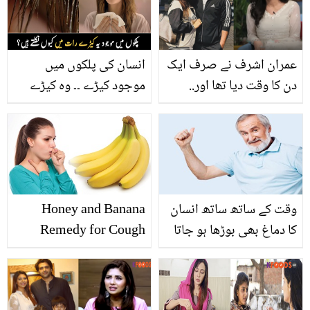
عمران اشرف نے صرف ایک
انسان کی پلکوں میں
دن کا وقت دیا تھا اور..
موجود کیڑے ۔۔ وہ کیڑے
میری چاچی پھوپھی نہ
جو چہرے کے ساتھ کیا
بنیں! کرن اشفاق نے ایک بار
کرتے ہیں اور رات میں کیوں
پھر تنقید کرنے والوں کو
نکلتے ہیں؟
کھری کھری سنا دیں
وقت کے ساتھ ساتھ انسان
Honey and Banana
کا دماغ بھی بوڑھا ہو جاتا
Remedy for Cough
ہے اور پھر اس کی
یادداشت بھی کمزور ہونے
لگتی ہے۔۔۔ جانیں دماغ کو