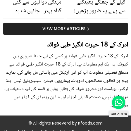
کیلے کے چھلکے پھینکنے
مہنگی دوائیوں سے کئی
سے پہلے یہ ضرور پڑھیں!
گناہ بہتر۔۔ جانیں شدید
جلد کے 3 بڑے مسائل کا
گرمی کے موسم میں آڑو
سستا اور قدرتی حل
کیوں کھانا چاہیے؟
VIEW MORE ARTICLES
ادرک کے 18 حیرت انگیز طبی فوائد
ادرک کے 18 حیرت انگیز طبی فوائد ہر کسی کے لیے جاننا ضروری ہیں
کیونکہ یہ ایک اہم معلومات ہے۔ ادرک کے 18 حیرت انگیز طبی فوائد سے
متعلق تفصیلی معلومات آپ کو اس آرٹیکل میں بآسانی مل جائے گی۔ ہمارے
پیج پر کھانوں، مصالحوں، ادویات، بیماریوں، فیشن، سیلیبریٹیز، ٹپس اینڈ
ٹرکس، ہربلسٹ اور مشہور شیف کی بتائی ہوئی ہر قسم کی ٹپ دستیاب ہے۔
مزید لائف ٹپس، صحت، قدرتی اجزاء اور ماڈرن ریمیڈی کے فوڈز میں
موجود ہے۔
Get Alerts
© All Rights Reseverd by
Kfoods.com