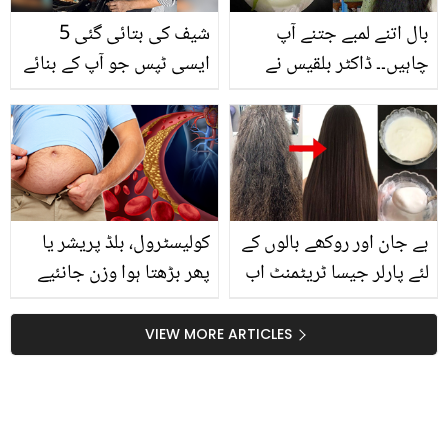
بال اتنے لمبے جتنے آپ
شیف کی بتائی گئی 5
چاہیں۔۔ ڈاکٹر بلقیس نے
ایسی ٹپس جو آپ کے بنائے
ہری مرچوں سے بالوں کو
ہوئے کھانے کا ذائقہ بڑھا
من چاہا لمبا اور خوبصورت
دے ۔۔۔ وہ ٹپس جو ہر عورت
بنانے کا کون سا ٹانک بتایا؟
جاننا چاہیئے
بے جان اور روکھے بالوں کے
کولیسٹرول، بلڈ پریشر یا
لئے پارلر جیسا ٹریٹمنٹ اب
پھر بڑھتا ہوا وزن جانئیے
گھر میں،یہ 3 گھریلو اجزاء
وہ نسخہ جو کرے ان تمام
کا ہیئر ماسک جو بنائے
مسائل کو حل
VIEW MORE ARTICLES
بالوں کو نرم و ملائم اور
چمکدار