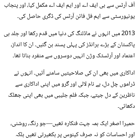
آف آرٹس سے بی ایف اے اور ایم ایف اے مکمل کیا، اور پنجاب
یونیورسٹی سے ایم فل فائن آرٹس کی ڈگری حاصل کی۔
2013 میں انہوں نے ماڈلنگ کی دنیا میں قدم رکھا اور جلد ہی
پاکستان کے بڑے برانڈز کی پہلی پسند بن گئیں۔ ان کا انداز،
اعتماد اور آرٹسٹک وژن انہیں دوسروں سے منفرد بناتا تھا۔
اداکاری میں بھی ان کی صلاحیتیں سامنے آئیں۔ انہوں نے
ڈراموں چل دل، بے نام لالی اور گرو میں اپنی اداکاری سے
ناظرین کے دل جیتے، جبکہ فلم جلیبی میں بھی اپنی جھلک
دکھائی۔
حمیرا اصغر ایک ہمہ جہت فنکارہ تھیں—جو رنگ، روشنی،
اور احساسات کو نہ صرف کینوس پر بکھیرتی تھیں بلکہ