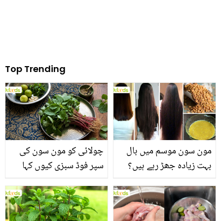
Top Trending
مون سون موسم میں بال
چولائی کو مون سون کی
بہت زیادہ جھڑ رہے ہیں؟
سپر فوڈ سبزی کیوں کہا
جانیں بالوں کو مضبوط
جاتا ہے؟ جانیں وٹامنز،
بنانے کے چند قدرتی طریقے
منرلز اور اینٹی آکسیڈنٹس
سے بھرپور اس سبزی کے