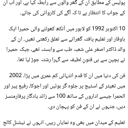
پولیس کے مطابق ان کے گھر والوں سے رابطہ کیا ہے، اور اب ان
کے جواب کا انتظار ہے تا کہ آگے کی کاروائی کی جائے۔
10 اکتوبر 1992 کو لاہور میں آنکھ کھولنے والی حمیرا ایک
باوقار اور تعلیم یافتہ گھرانے سے تعلق رکھتی تھیں۔ ان کے
والد ڈاکٹر اصغر علی شعبہ طب سے وابستہ تھے، جبکہ حمیرا
نے بچپن سے ہی فنونِ لطیفہ سے گہرا رشتہ جوڑ لیا تھا۔
فن کی دنیا میں ان کا قدم انتہائی کم عمری میں پڑا۔ 2002
میں تھیٹر کے اسٹیج پر جلوہ گر ہوئیں اور اجوکا، رفیع پیر اور
الحمرا جیسے اداروں کے ساتھ 100 سے زائد یادگار پرفارمنسز
دیں، جنہوں نے ان کے فن کو پہچان دی۔
تعلیم کے میدان میں بھی وہ نمایاں رہیں۔ انہوں نے نیشنل کالج