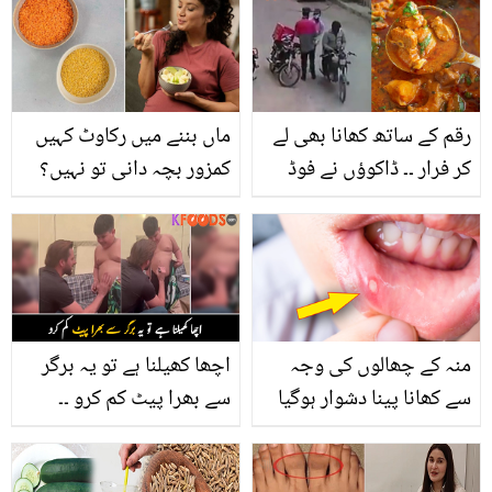
رقم کے ساتھ کھانا بھی لے
ماں بننے میں رکاوٹ کہیں
کر فرار ۔۔ ڈاکوؤں نے فوڈ
کمزور بچہ دانی تو نہیں؟
ڈلیوری رائیڈر کو بھی نہیں
جانیں صحت مند حمل کے
چھوڑا ، نوجوان کو ڈاکوؤں
لیئے کون سی غذائیں فائدہ
نے کیسے لوٹا؟
مند ہیں
منہ کے چھالوں کی وجہ
اچھا کھیلنا ہے تو یہ برگر
سے کھانا پینا دشوار ہوگیا
سے بھرا پیٹ کم کرو ۔۔
ہے؟ آپ کے گھر کے کچن سے
آفریدی کی معصوم مداح
ہی اس کے 5 قدرتی علاج
کے ساتھ یہ خوبصورت