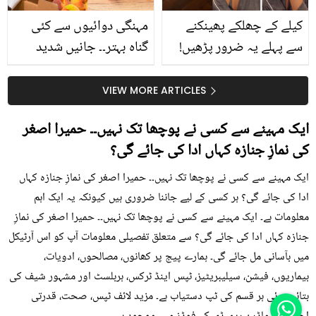
کیلے کے چھلکے پھینکنے
مہنگی دوائیوں سے کئی
سے پہلے یہ ضرور پڑھیں!
گناہ بہتر۔۔ جانیں شدید
جلد کے 3 بڑے مسائل کا
گرمی کے موسم میں آڑو
سستا اور قدرتی حل
کیوں کھانا چاہیے؟
VIEW MORE ARTICLES
ایک مہینے سے کسی نے پوچھا تک نہیں۔۔ حمیرا اصغر
کی نمازِ جنازہ کہاں ادا کی جائے گی؟
ایک مہینے سے کسی نے پوچھا تک نہیں۔۔ حمیرا اصغر کی نمازِ جنازہ کہاں
ادا کی جائے گی؟ ہر کسی کے لیے جاننا ضروری ہیں کیونکہ یہ ایک اہم
معلومات ہے۔ ایک مہینے سے کسی نے پوچھا تک نہیں۔۔ حمیرا اصغر کی نمازِ
جنازہ کہاں ادا کی جائے گی؟ سے متعلق تفصیلی معلومات آپ کو اس آرٹیکل
میں بآسانی مل جائے گی۔ ہمارے پیج پر کھانوں، مصالحوں، ادویات،
بیماریوں، فیشن، سیلیبریٹیز، ٹپس اینڈ ٹرکس، ہربلسٹ اور مشہور شیف کی
بتائی ہوئی ہر قسم کی ٹپ دستیاب ہے۔ مزید لائف ٹپس، صحت، قدرتی