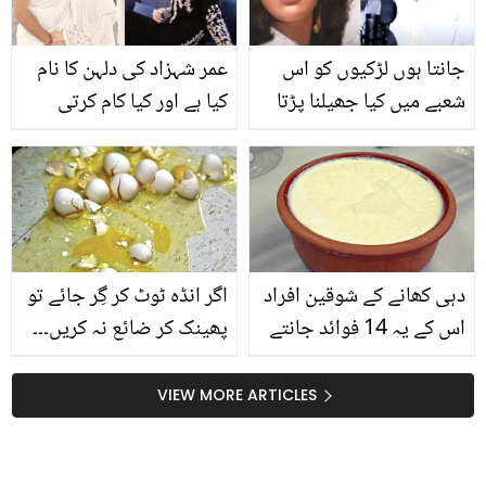
جانتا ہوں لڑکیوں کو اس
عمر شہزاد کی دلہن کا نام
شعبے میں کیا جھیلنا پڑتا
کیا ہے اور کیا کام کرتی
ہے۔۔ اپنی بیوی کو بھی کام
ہیں؟ دلچسپ معلومات
کرنے سے روک دیا ! اسٹیج
سامنے آگئیں
ڈانسنگ سے متعلق نسیم
وکی کے تلخ انکشافات
دہی کھانے کے شوقین افراد
اگر انڈہ ٹوٹ کر گِر جائے تو
اس کے یہ 14 فوائد جانتے
پھینک کر ضائع نہ کریں۔۔۔
ہیں؟
جانیئے اس کو استعمال
کرنے کی 4 آسان ٹپس
VIEW MORE ARTICLES