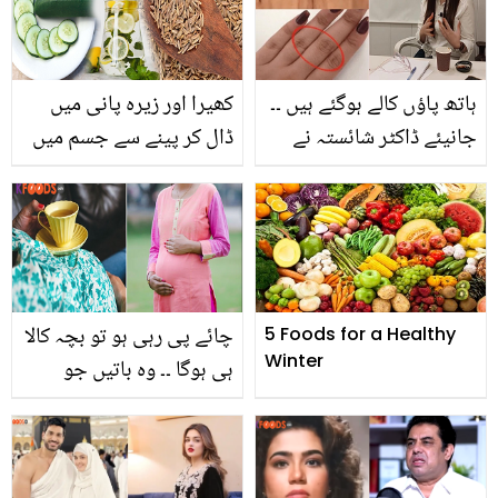
ویڈیو کیوں وائرل ہو رہی
ہے؟ دیکھیں
ہاتھ پاؤں کالے ہوگئے ہیں ۔۔
کھیرا اور زیرہ پانی میں
جانیئے ڈاکٹر شائستہ نے
ڈال کر پینے سے جسم میں
ہاتھوں کی سیاہ رنگت کو
کیا تبدیلی آتی ہے؟ جاننے
دور کرنے کا کون سا طریقہ
کے بعد آپ بھی یہ نسخہ
بتا دیا
ضرور آزمائیں گے
چائے پی رہی ہو تو بچہ کالا
5 Foods for a Healthy
Winter
ہی ہوگا ۔۔ وہ باتیں جو
عموماً حاملہ خواتین کو
دورانِ حمل سہنی پڑتی ہیں