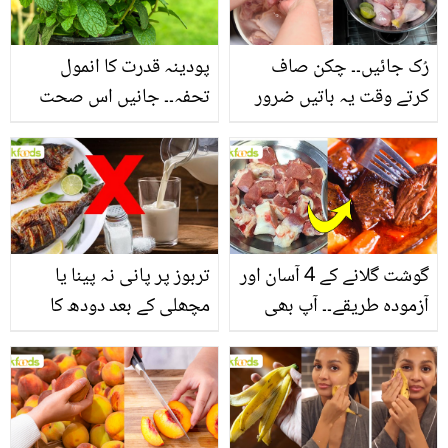
فائدے
رُک جائیں۔۔ چکن صاف
پودینہ قدرت کا انمول
کرتے وقت یہ باتیں ضرور
تحفہ۔۔ جانیں اس صحت
یاد رکھیں
بخش پتوں کے 10 حیرت
انگیز طبی فوائد
گوشت گلانے کے 4 آسان اور
تربوز پر پانی نہ پینا یا
آزمودہ طریقے۔۔ آپ بھی
مچھلی کے بعد دودھ کا
جانیں انٹرنیشنل شیف کے
استعمال۔۔ جانیں کھانوں
بتائے راز
سے متعلق غلط فہمیوں کی
حقیقت کیا ہے اور افواہ
کیا؟