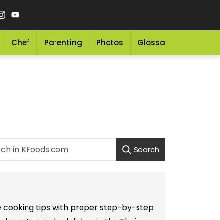
Chef
Parenting
Photos
Glossary
Grocery 
Search
le cooking tips with proper step-by-step