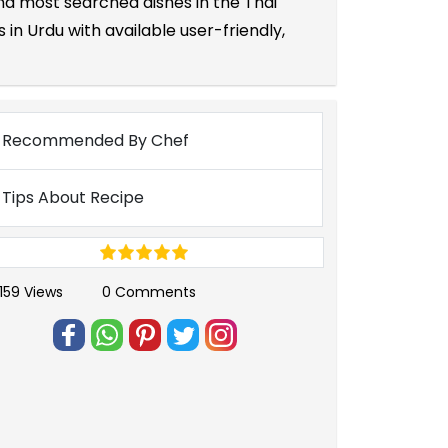
and most searched dishes in the Thai
in Urdu with available user-friendly,
Recommended By Chef
Tips About Recipe
159 Views
0 Comments