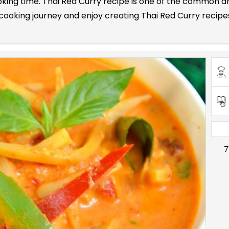
ooking time. Thai Red Curry recipe is one of the common 
oking journey and enjoy creating Thai Red Curry recipes 
7