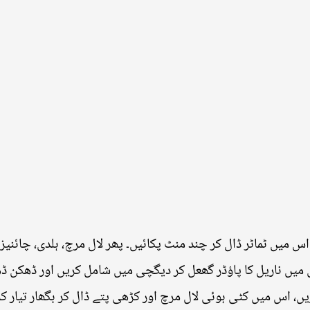
میں ٹماٹر ڈال کر چند منٹ پکائیں۔ پھر لال مرچ، ہلدی، چائنیز ن
میں ناریل کا پاؤڈر گھعل کر دیگچی میں شامل کریں اور ڈھکن ڈھا
ں، اس میں کٹی ہوئی لال مرچ اور کڑھی پتے ڈال کر بگھار تیار 