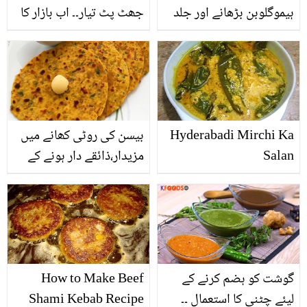
ہیموگلوبن بڑھانے اور جلد
جھٹ پٹ تیار۔۔ اب بازار کا
کو قدرتی چمک فراہم کرنے
اچار لینا چھوڑیں اور بتائی
کی خوبیوں سے مالا مال۔۔
گئی ترکیب سے بنائیں ایسا
4 زبردست ریسیپیز کے
اچار، جو کھانے کا مزہ
ساتھ
بڑھائے
Hyderabadi Mirchi Ka
بیسن کی روٹی کھانے میں
Salan
مزیدار،ذائقے دار ہونے کے
ساتھ ساتھ صحت کے لئے
بھی غذائیت اور فوائد سے
بھرپور۔
گوشت کو ہضم کرنے کے
How to Make Beef
لیئے چٹنی کا استعمال ۔۔
Shami Kebab Recipe