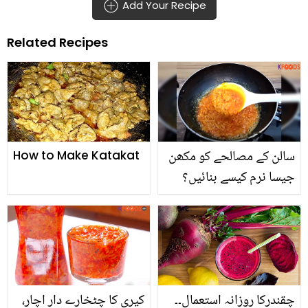
Add Your Recipe
Related Recipes
سالن کے مصالحے کو مکھن
How to Make Katakat
جیسا نرم کیسے بنائیں؟
اعجاز انصاری کا بتایا وہ
طریقہ جو ہر سالن کا مزا
دوبالا کردے
چقندرکا روزانہ استعمال۔۔
کیری کا چٹخارے دار اچار،