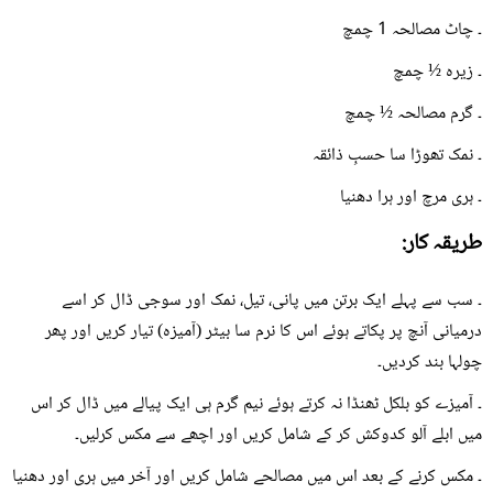
۔ چاٹ مصالحہ 1 چمچ
۔ زیرہ ½ چمچ
۔ گرم مصالحہ ½ چمچ
۔ نمک تھوڑا سا حسبِ ذائقہ
۔ ہری مرچ اور ہرا دھنیا
طریقہ کار:
۔ سب سے پہلے ایک برتن میں پانی، تیل، نمک اور سوجی ڈال کر اسے
درمیانی آنچ پر پکاتے ہوئے اس کا نرم سا بیٹر (آمیزہ) تیار کریں اور پھر
چولہا بند کردیں۔
۔ آمیزے کو بلکل ٹھنڈا نہ کرتے ہوئے نیم گرم ہی ایک پیالے میں ڈال کر اس
میں ابلے آلو کدوکش کر کے شامل کریں اور اچھے سے مکس کرلیں۔
۔ مکس کرنے کے بعد اس میں مصالحے شامل کریں اور آخر میں ہری اور دھنیا