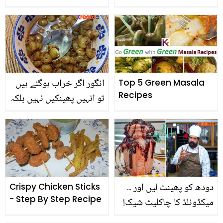
جانیں 3 ایسی چٹنیاں جو
باآسانی قربانی کے گوشت
سے تیار کھانوں کو ہضم
کرے
انگور اگر خراب ہوگئے ہیں
Top 5 Green Masala
Recipes
تو انہیں پھینکیں نہیں بلکہ
دھو کر بتائے گئے طریقے
سے پکائیں اور مزے سے
کھائیں
دودھ کو پھینٹ لیں اور ۔۔
Crispy Chicken Sticks
- Step By Step Recipe
میکڈونلڈ کا چاکلیٹ شیک!
بابا فوڈز ریسٹؤرنٹس میں