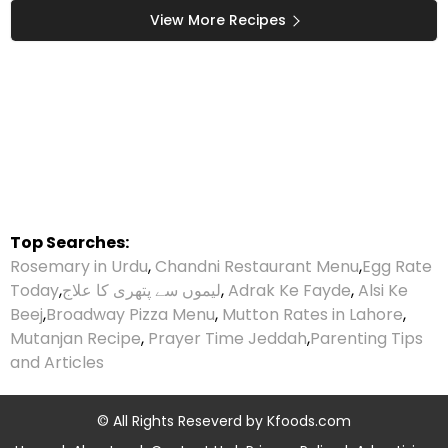
ملنے والا کمرشل چاکلیٹ
View More Recipes
شیک کیسے بناتے ہیں؟
مکمل طریقہ
Top Searches:
Rosemary in Urdu
,
Chandni Restaurant Menu
,
Egg Rate
Alsi Ke
,
Adrak Ke Fayde
,
لیموں سے پتھری کا علاج
,
Today
Beej
,
Broadway Pizza Menu
,
Mutton Rates in Lahore
,
Mutanjan Recipe
,
Prayer Time Jeddah
,
Parenting Tips
and Articles
© All Rights Reseverd by
Kfoods.com