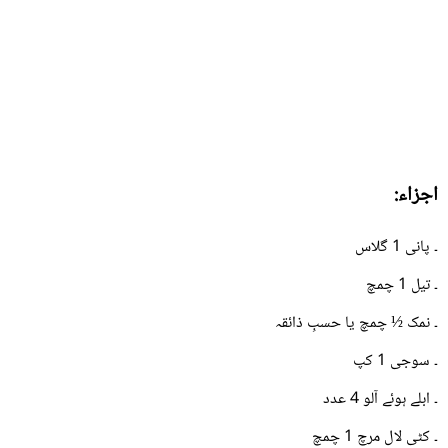
اجزاء:
۔ پانی 1 گلاس
۔ تیل 1 چمچ
۔ نمک ½ چمچ یا حسبِ ذائقہ
۔ سوجی 1 کپ
۔ ابلے ہوئے آلو 4 عدد
۔ کٹی لال مرچ 1 چمچ