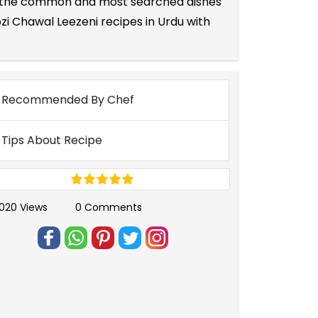
 of the common and most searched dishes
zi Chawal Leezeni recipes in Urdu with
Recommended By Chef
Tips About Recipe
1020 Views
0 Comments