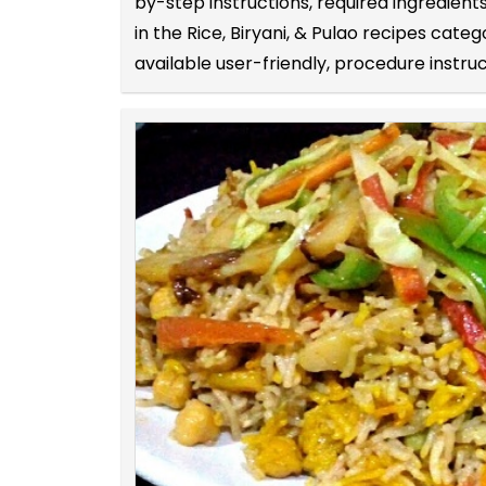
by-step instructions, required ingredien
in the Rice, Biryani, & Pulao recipes cat
available user-friendly, procedure instruc