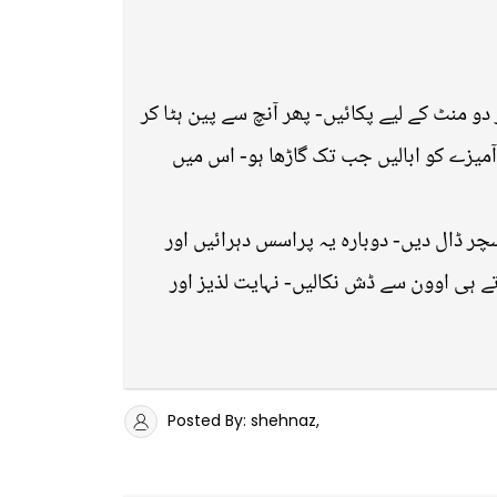
و منٹ کے لیے پکائیں- پھر آنچ سے پین ہٹا کر
میزے کو ابالیں جب تک گاڑھا ہو- اس میں
چر ڈال دیں- دوبارہ یہ پراسس دہرائیں اور
 350 فارن ہائٹ پر 35 منٹ کے لیے پکائیں- مہک آتے ہی اوون سے ڈش نکالیں- نہایت لذیز اور
Posted By: shehnaz,