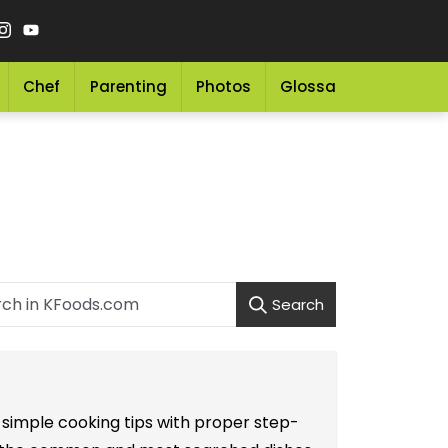
Chef
Parenting
Photos
Glossary
Grocery 
Search
 simple cooking tips with proper step-