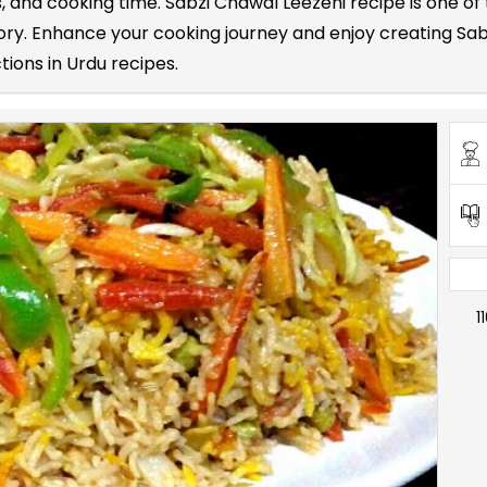
ts, and cooking time. Sabzi Chawal Leezeni recipe is one
egory. Enhance your cooking journey and enjoy creating Sab
tions in Urdu recipes.
1