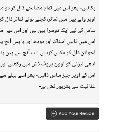
پکائیں- پھر اس میں تمام مصالحے ڈال کر دو م-
اوپر والے پین میں ٹماٹر٬ کچلے ہوئے ٹماٹر ڈال کر سٹر فرائی کریں دو منٹ کے لیے-
ساس کے لیے ایک دوسرا پین لیں اور اس میں مکھ
اس میں ڈالیں اسٹاک اور دودھ اور واپس آنچ پ
اجوائن ڈال کر مکس کردیں- اب آنچ سے پین ہٹا-
آدھی لیزنی کو اوون پروف ڈش میں رکھیں اور اس
غذائیت سے بھرپور ڈش ہے-
Add Your Recipe