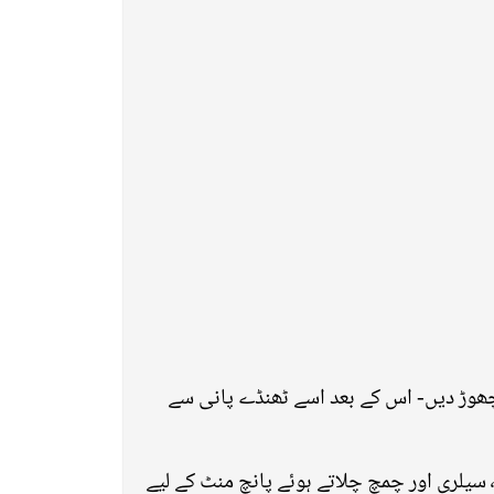
چھوڑ دیں- اس کے بعد اسے ٹھنڈے پانی سے
ایک پین میں تیل گرم کر کے لہسن اور پیاز کو براؤن کر لیں- پھر اسی پین میں ڈال دیں شملہ مرچ٬ مشرومز٬ لوکی٬ سیلری اور چمچ چلاتے ہوئے پانچ منٹ کے لیے