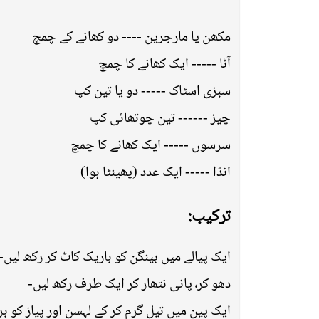
مکھن یا مارجرین ---- دو کھانے کے چمچ
آٹا ----- ایک کھانے کا چمچ
سبزی اسٹاک ----- دو یا تین کپ
چیز ------ تین چوتھائی کپ
سرسوں ----- ایک کھانے کا چمچ
انڈا ----- ایک عدد (پھینٹا ہوا)
ترکیب:
ایک پیالے میں بینگن کو باریک کاٹ کر رکھ ل
دھو کر٬ پانی نتھار کر ایک طرف رکھ لیں-