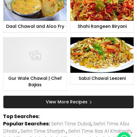
Daal Chawal and Aloo Fry
Shahi Rangeen Biryani
Gur Wale Chawal | Chef
Sabzi Chawal Leezeni
Bajias
View More Recipes
Top Searches:
Popular Searches:
Sehri Time Dubai
,
Sehri Time Abu
Dhabi
,
Sehri Time Sharjah
,
Sehri Time Ras Al Khaimah
,