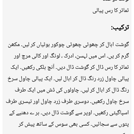
ٹماٹر کا رس پیالی
ترکیب:
گوشت ابال کر چھوٹی چھوٹی چوکور بوٹیاں کر لیں۔ مکھن
گرم کر یں۔ اس میں لہسن، ادرک ، لونگ اور کالی مرچ اور
ٹماٹر کا رس ڈال کر گوشت ڈال دیں۔ آنچ ہلکی رکھیں۔ ایک
پیالی چاول زرد رنگ ڈال کر ابال لیں۔ ایک پیالی چاول سرخ
رنگ ڈال کر ابال کر لیں۔ چاولوں کی ڈش میں ایک طرف
سرخ چاول رکھیں۔ دوسری طرف زرد چاول اور تیسری طرف
اسپاگیٹی رکھیں۔ اوپر سے گوشت ڈال دیں۔ ہر ے دھنیے کے
پتوں سے سجائیں۔ کسی بھی سوس کے ساتھ پیش کر