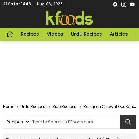
21 Safar 1448 | Aug 06, 2026
Recipes
Videos
Urdu Recipes
Articles
R
Home
Urdu Recipes
Rice Recipes
Rangeen Chawal Our Spaghetti Recipe In Urdu