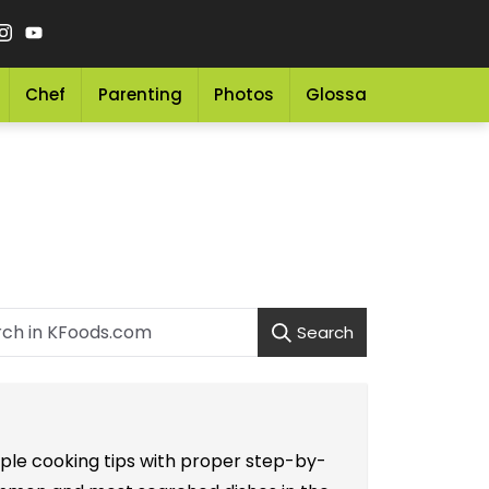
Chef
Parenting
Photos
Glossary
Grocery 
Search
mple cooking tips with proper step-by-