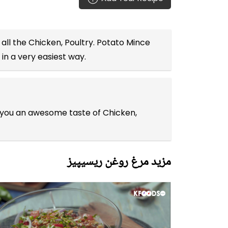
 all the
Chicken, Poultry
. Potato Mince
in a very easiest way.
es you an awesome taste of Chicken,
مزید مرغ روغن ریسیپیز