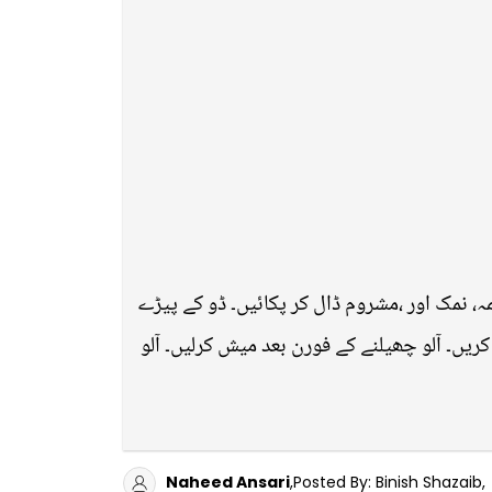
ہ، نمک اور ،مشروم ڈال کر پکائیں۔ ڈو کے پیڑے
 کریں۔ آلو چھیلنے کے فورن بعد میش کرلیں۔ آلو
Naheed Ansari
,Posted By: Binish Shazaib,