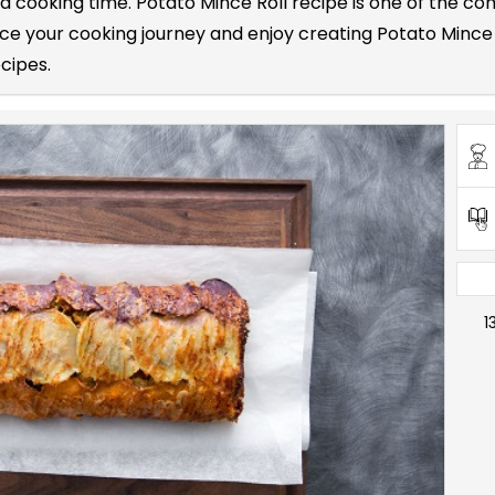
and cooking time. Potato Mince Roll recipe is one of the
e your cooking journey and enjoy creating Potato Mince R
ecipes.
1