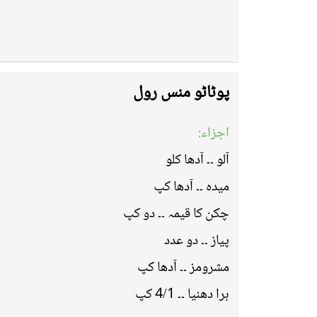
پوٹاٹو منس رول
اجزاء:
آلو ۔۔ آدھا کلو
میدہ ۔۔ آدھا کپ
چکن کا قیمہ ۔۔ دو کپ
پیاز ۔۔ دو عدد
مشرومز ۔۔ آدھا کپ
ہرا دھنیا ۔۔ 4/1 کپ