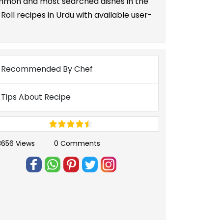
 common and most searched dishes in the
oll recipes in Urdu with available user-
Recommended By Chef
Tips About Recipe
3656 Views
0 Comments