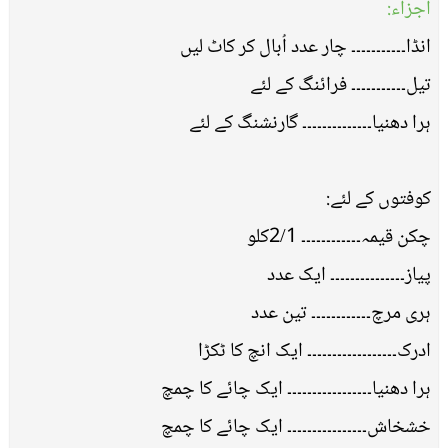
اجزاء:
انڈا۔۔۔۔۔۔۔۔۔۔۔ چار عدد اُبال کر کاٹ لیں
تیل۔۔۔۔۔۔۔۔۔۔۔ فرائنگ کے لئے
ہرا دھنیا۔۔۔۔۔۔۔۔۔۔۔۔۔۔ گارنشنگ کے لئے
کوفتوں کے لئے:
چکن قیمہ۔۔۔۔۔۔۔۔۔۔۔۔ 2/1کلو
پیاز۔۔۔۔۔۔۔۔۔۔۔۔۔۔۔ ایک عدد
ہری مرچ۔۔۔۔۔۔۔۔۔۔۔۔ تین عدد
ادرک۔۔۔۔۔۔۔۔۔۔۔۔۔۔۔۔۔۔ ایک انچ کا ٹکڑا
ہرا دھنیا۔۔۔۔۔۔۔۔۔۔۔۔۔۔۔۔۔ ایک چائے کا چمچ
خشخاش۔۔۔۔۔۔۔۔۔۔۔۔۔۔۔۔ ایک چائے کا چمچ