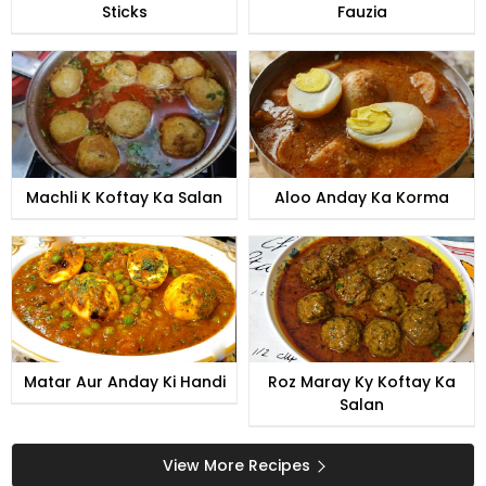
Sticks
Fauzia
Machli K Koftay Ka Salan
Aloo Anday Ka Korma
Matar Aur Anday Ki Handi
Roz Maray Ky Koftay Ka
Salan
View More Recipes