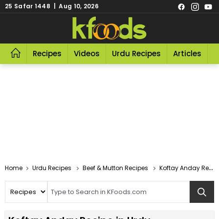
25 Safar 1448 | Aug 10, 2026
Recipes
Videos
Urdu Recipes
Articles
R
Home
Urdu Recipes
Beef & Mutton Recipes
Koftay Anday Recipe In Urdu