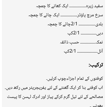
سفید زیرہ۔۔۔۔۔۔۔۔۔۔۔۔۔۔ ایک کھانے کا چمچہ
سرخ مرچ پاﺅڈر۔۔۔۔۔۔۔۔۔۔۔۔۔۔ ایک چائے کا چمچہ
ہلدی۔۔۔۔۔۔۔۔۔۔۔۔۔۔ 2/1چائے کا چمچہ
دہی۔۔۔۔۔۔۔۔۔۔۔۔۔ 2/1کپ
نمک۔۔۔۔۔۔۔۔۔۔۔۔۔ حسبِ ذائقہ
آئل۔۔۔۔۔۔۔۔۔۔۔۔۔۔۔۔۔ 2/1کپ
ترکیب:
کوفتوں کے تمام اجزاءچوپ کرلیں۔
اب کوفتے بنا کر ایک گھنٹے کے لئے یفریجریٹر میں رکھ دیں۔
مصالحے کے لئے تیل گرم کرکے پیاز اور ادرک لہسن کا پیسٹ
بھونیں۔