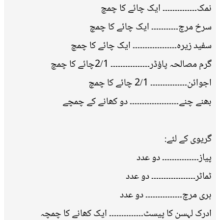
نمک۔۔۔۔۔۔۔۔۔۔۔۔۔۔ ایک چائے کا چمچ
سرخ مرچ۔۔۔۔۔۔۔۔۔۔۔ ایک چائے کا چمچ
سفید زیرہ۔۔۔۔۔۔۔۔۔۔۔۔۔۔۔۔۔۔ ایک چائے کا چمچ
گرم مصالحہ پاﺅڈر۔۔۔۔۔۔۔۔۔۔۔۔۔۔۔۔ 2/1چائے کا چمچ
اجوائن۔۔۔۔۔۔۔۔۔۔۔۔۔۔۔ 2/1 چائے کا چمچ
بھنے چنے۔۔۔۔۔۔۔۔۔۔۔۔۔۔۔۔۔۔۔۔ دو کھانے کے چمچے
گریوی کے لئے:
پیاز۔۔۔۔۔۔۔۔۔۔۔۔۔۔۔ دو عدد
ٹماٹر۔۔۔۔۔۔۔۔۔۔۔۔۔۔۔۔۔۔ دو عدد
ہری مرچ۔۔۔۔۔۔۔۔۔۔۔۔۔۔۔ دو عدد
ادرک لہسن کا پیسٹ۔۔۔۔۔۔۔۔۔۔۔۔۔۔ ایک کھانے کا چمچہ