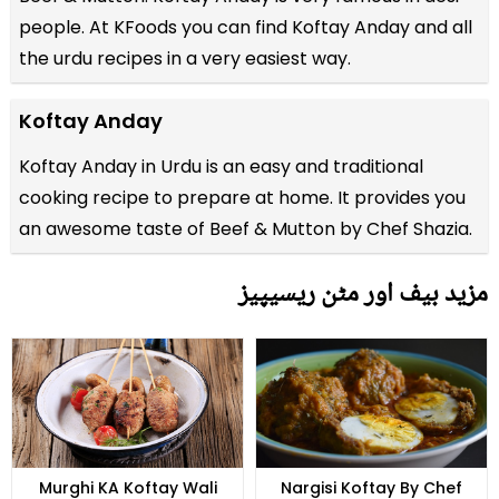
people. At KFoods you can find Koftay Anday and all
the
urdu recipes
in a very easiest way.
Koftay Anday
Koftay Anday in Urdu is an easy and traditional
cooking recipe to prepare at home. It provides you
an awesome taste of Beef & Mutton by Chef Shazia.
مزید بیف اور مٹن ریسیپیز
Murghi KA Koftay Wali
Nargisi Koftay By Chef