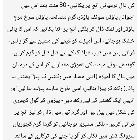
کی دال درمیانی آنچ پر پکائیں- 30 منٹ بعد اس میں
اجوائن پاؤڈر٬ سونف پاؤڈر٬ گرم مصالحہ پاؤڈر٬ سرخ مرچ
پاؤڈر اور نمک ڈال کر ہلکی آنچ پر اتنا پکائیں کہ اس کا پانی
خشک ہوجائے- اس آمیزے کو قیمے کی مشین سے گزار لیں-
فرائی پین میں ڈیپ فرائنگ کے لیے تیل ڈال کر گرم کریں-
گوندھے ہوئے میدے کی تھوڑی مقدار لے کر اس کے درمیان
میں دال کا آمیزہ (اتنی مقدار میں رکھیں کہ پیڑا پھٹنے نہ
پائے) رکھ کر پیڑا بنالیں٬ اسی طرح سارے پیڑے بنا لیں اور
انہیں ایک گھنٹے کے لیے رکھ دیں- پیڑوں کو گول کچوری
کی شکل میں بیل لیں اور گرم تیل میں ڈال کر تیز آنچ پر
فرائی کرلیں- ہلکی سنہری ہوجائیں تو گرما گرم کچوریاں
سرونگ ڈش میں نکال کر آلو یا چنے کی ترکاری کے ساتھ