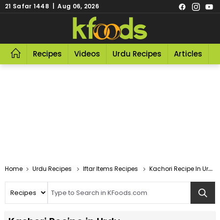
21 Safar 1448 | Aug 06, 2026
Recipes
Videos
Urdu Recipes
Articles
R
Home
Urdu Recipes
Iftar Items Recipes
Kachori Recipe In Urdu