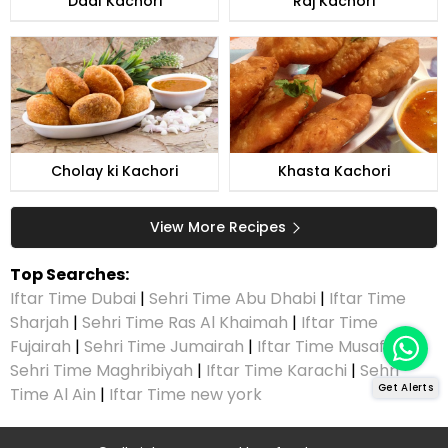
Daal Kachori
Raj Kachori
Cholay ki Kachori
Khasta Kachori
View More Recipes
Top Searches:
Iftar Time Dubai
|
Sehri Time Abu Dhabi
|
Iftar Time
Sharjah
|
Sehri Time Ras Al Khaimah
|
Iftar Time
Fujairah
|
Sehri Time Jumairah
|
Iftar Time Musaffah
|
Sehri Time Maghribiyah
|
Iftar Time Karachi
|
Sehri
Get Alerts
Time Al Ain
|
Iftar Time new york