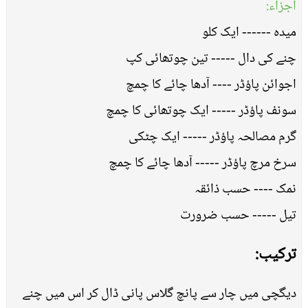
اجزاء:
میدہ ------ ایک کلو
چنے کی دال ----- تین چوتھائی کپ
اجوائن پاؤڈر ---- آدھا چائے کا چمچ
سونف پاؤڈر ----- ایک چوتھائی کا چمچ
گرم مصالحہ پاؤڈر ----- ایک چٹکی
سرخ مرچ پاؤڈر ----- آدھا چائے کا چمچ
نمک ---- حسب ذائقہ
تیل ----- حسب ضرورت
ترکیب:
دیگچی میں چار سے پانچ گلاس پانی ڈال کر اس میں چنے