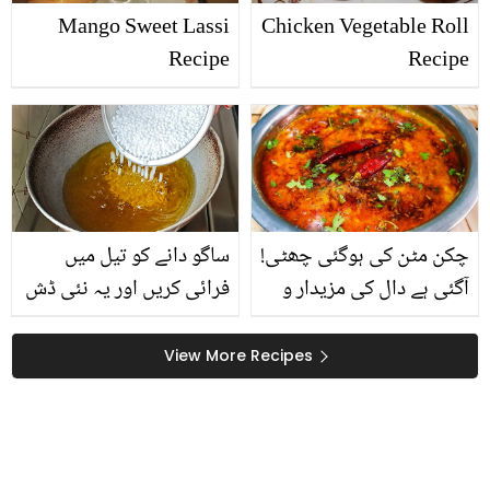
Mango Sweet Lassi
Chicken Vegetable Roll
Recipe
Recipe
چکن مٹن کی ہوگئی چھٹی!
ساگو دانے کو تیل میں
آگئی ہے دال کی مزیدار و
فرائی کریں اور یہ نئی ڈش
مصالحہ دار ترکیب، تو آپ
بنائیں ! غذائیت سے بھرپور
بھی گھر میں بنائیں اور
کھانے کی ترکیب جانیں اور
View More Recipes
تعریفیں بٹوریں
آپ بھی بنائیں