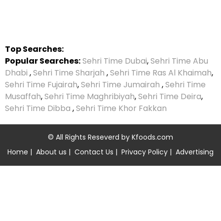
Top Searches:
Popular Searches:
Sehri Time Dubai
,
Sehri Time Abu
Dhabi
,
Sehri Time Sharjah
,
Sehri Time Ras Al Khaimah
,
Sehri Time Fujairah
,
Sehri Time Jumairah
,
Sehri Time
Musaffah
,
Sehri Time Maghribiyah
,
Sehri Time Deira
,
Sehri Time Dibba
,
Sehri Time Khor Fakkan
© All Rights Reseverd by
Kfoods.com
Home
|
About us
|
Contact Us
|
Privacy Policy
|
Advertising