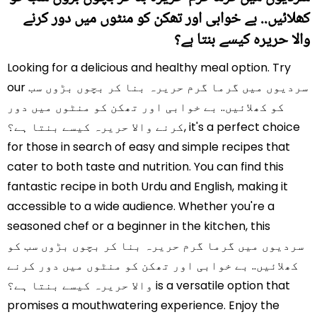
کھلائیں.. بے خوابی اور تھکن کو منٹوں میں دور کرنے
والا حریرہ کیسے بنتا ہے؟
Looking for a delicious and healthy meal option. Try
our سردیوں میں گرما گرم حریرہ بنا کر بچوں بڑوں سب
کو کھلائیں.. بے خوابی اور تھکن کو منٹوں میں دور
کرنے والا حریرہ کیسے بنتا ہے؟, it's a perfect choice
for those in search of easy and simple recipes that
cater to both taste and nutrition. You can find this
fantastic recipe in both Urdu and English, making it
accessible to a wide audience. Whether you're a
seasoned chef or a beginner in the kitchen, this
سردیوں میں گرما گرم حریرہ بنا کر بچوں بڑوں سب کو
کھلائیں.. بے خوابی اور تھکن کو منٹوں میں دور کرنے
والا حریرہ کیسے بنتا ہے؟ is a versatile option that
promises a mouthwatering experience. Enjoy the