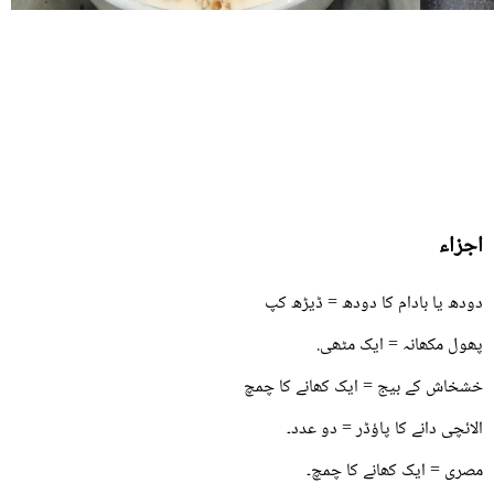
اجزاء
دودھ یا بادام کا دودھ = ڈیڑھ کپ
پھول مکھانہ = ایک مٹھی.
خشخاش کے بیج = ایک کھانے کا چمچ
الائچی دانے کا پاؤڈر = دو عدد۔
مصری = ایک کھانے کا چمچ۔