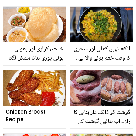
کوفتے بھی بناسکتے ہیں ۔۔
جانیں کوفتوں کو فروزن
بنانے کا وہ راز جو ہوٹل والے
استعمال کرتے ہیں
آنکھ نہیں کھلی اور سحری
خستہ، کراری اور پھولی
کا وقت ختم ہونے والا ہے..
ہوئی پوری بنانا مشکل لگتا
جانیں صرف 5 منٹ میں
ہے۔۔ آج ہی ان ٹپس پر عمل
تیار ہونے والی مزیدار آلو
کرکے مزیدار بازار جیسی
کی ترکاری بنانے کا طریقہ
پوری بنائیں
گوشت کو ذائقہ دار بنانے کا
Chicken Broast
Recipe
راز۔۔ اب بنائیں گوشت کے
لذیذ کباب وہ بھی بلکل