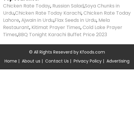
Chicken Rate Today
,
Russian Salad
,
Soya Chunks in
Urdu
,
Chicken Rate Today Karachi
,
Chicken Rate Today
Lahore
,
Ajwain in Urdu
,
Flax Seeds in Urdu
,
Mela
Restaurant
,
Kitimat Prayer Times
,
Cold Lake Prayer
Times
,
BBQ Tonight Karachi Buffet Price 2023
© All Rights Reseverd by
Kfoods.com
Home
|
About us
|
Contact Us
|
Privacy Policy
|
Advertising