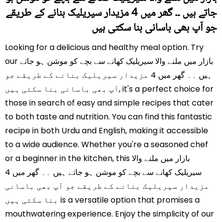
جاتے ہیں ۔۔ گھر میں 4 مزیدار سیریلیک بنانے کے طریقے
جو آپ بھی باسانی بنا سکتی ہیں
Looking for a delicious and healthy meal option. Try
our بازار میں ملنے والا سیریلیک کھانے سے بچے کو موشن ہو جاتے
ہیں ۔۔ گھر میں 4 مزیدار سیریلیک بنانے کے طریقے جو
آپ بھی باسانی بنا سکتی ہیں, it's a perfect choice for
those in search of easy and simple recipes that cater
to both taste and nutrition. You can find this fantastic
recipe in both Urdu and English, making it accessible
to a wide audience. Whether you're a seasoned chef
or a beginner in the kitchen, this بازار میں ملنے والا
سیریلیک کھانے سے بچے کو موشن ہو جاتے ہیں ۔۔ گھر میں 4
مزیدار سیریلیک بنانے کے طریقے جو آپ بھی باسانی
بنا سکتی ہیں is a versatile option that promises a
mouthwatering experience. Enjoy the simplicity of our