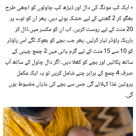
٭ ایک کپ مونگ کی دال اور ڈیڑھ کپ چاولوں کو اچھی طرح
بھگو کر 2 گھنٹے کے لیے خشک ہونے دیں۔ پھر ان کو توے پر
20 منٹ کے لیے روسٹ کریں۔ اب ان کو مکسر میں ڈال کر
باریک پاؤڈر تیار کرلیں۔ پھر جب بچے کو بھوک لگے اس پاؤڈر
کو 10 سے 15 منٹ کے لیے گرم پانی میں 2 چمچ چینی کے
ساتھ پکائیں اور بچے کو کھلا دیں۔ اگر دال چاول کے ساتھ آپ
صرف 4 چمچ کے برابر چنے شامل کریں تو یہ ایک مکمل
پروٹین غذا کہلائے گی جس سے بچے کی ہڈیاں مضبوط ہوں
گی۔