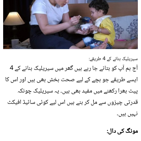
سیریلیک بنانے کے 4 طریقے:
آج ہم آپ کو بتانے جا رہے ہیں گھر میں سیریلیک بنانے کے 4
ایسے طریقے جو بچے کے لیے صحت بخش بھی ہیں اور اس کا
پیٹ بھرا رکھنے میں مفید بھی ہیں۔ یہ سیریلیک چونکہ
قدرتی چیزوں سے مل کر بنے ہیں اس لیے کوئی سائیڈ افیکٹ
نہیں ہیں۔
مونگ کی دال: