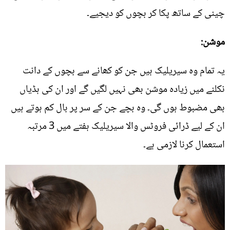
چینی کے ساتھ پکا کر بچوں کو دیجیے۔
موشن:
یہ تمام وہ سیریلیک ہیں جن کو کھانے سے بچوں کے دانت
نکلنے میں زیادہ موشن بھی نہیں لگیں گے اور ان کی ہڈیاں
بھی مضبوط ہوں گی۔ وہ بچے جن کے سر پر بال کم ہوتے ہیں
ان کے لیے ڈرائی فروٹس والا سیریلیک ہفتے میں 3 مرتبہ
استعمال کرنا لازمی ہے۔