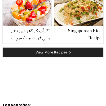
انوکھے انداز میں، جو کھائے
کھاتا رہ جائے
Singaporean Rice
اگر آپ کے گھر میں بننے
Recipe
والی فروٹ چاٹ میں یہ
پھل شامل ہوتا ہے تو فوراً
۔۔۔ جانیں فروٹ چاٹ میں
View More Recipes
کون سے پھل شامل کرنا
خطرناک ثابت ہو سکتا ہے؟
Top Searches: