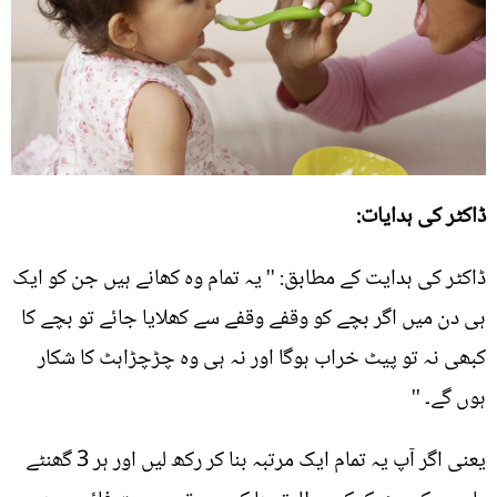
ڈاکٹر کی ہدایات:
ڈاکٹر کی ہدایت کے مطابق: '' یہ تمام وہ کھانے ہیں جن کو ایک
ہی دن میں اگر بچے کو وقفے وقفے سے کھلایا جائے تو بچے کا
کبھی نہ تو پیٹ خراب ہوگا اور نہ ہی وہ چڑچڑاہٹ کا شکار
ہوں گے۔ ''
یعنی اگر آپ یہ تمام ایک مرتبہ بنا کر رکھ لیں اور ہر 3 گھنٹے