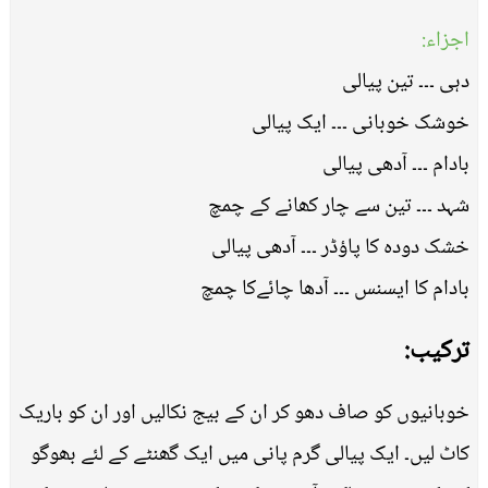
اجزاء:
دہی ۔۔۔ تین پیالی
خوشک خوبانی ۔۔۔ ایک پیالی
بادام ۔۔۔ آدھی پیالی
شہد ۔۔۔ تین سے چار کھانے کے چمچ
خشک دودہ کا پاؤڈر ۔۔۔ آدھی پیالی
بادام کا ایسنس ۔۔۔ آدھا چائےکا چمچ
ترکیب:
خوبانیوں کو صاف دھو کر ان کے بیج نکالیں اور ان کو باریک
کاٹ لیں۔ ایک پیالی گرم پانی میں ایک گھنٹے کے لئے بھوگو