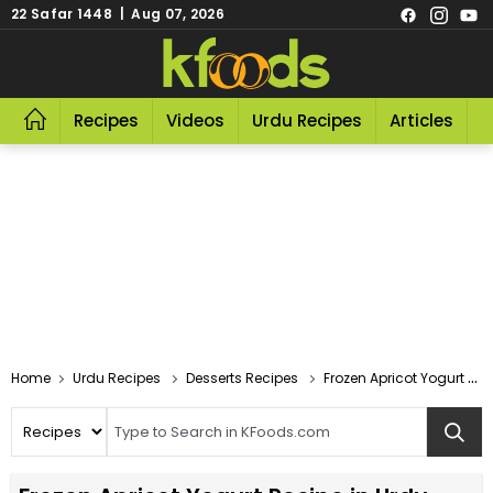
22 Safar 1448 | Aug 07, 2026
Recipes
Videos
Urdu Recipes
Articles
R
Home
Urdu Recipes
Desserts Recipes
Frozen Apricot Yogurt Recipe In Urdu