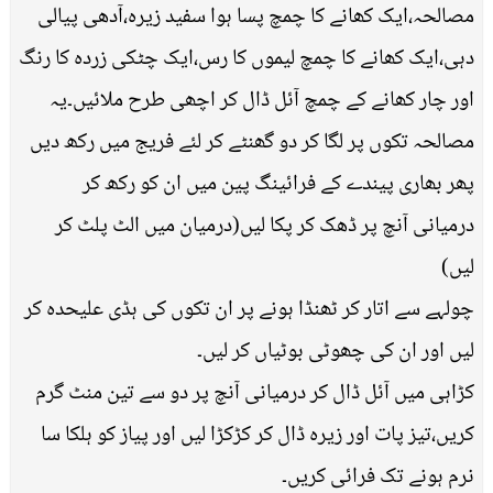
مصالحہ،ایک کھانے کا چمچ پسا ہوا سفید زیرہ،آدھی پیالی
دہی،ایک کھانے کا چمچ لیموں کا رس،ایک چٹکی زردہ کا رنگ
اور چار کھانے کے چمچ آئل ڈال کر اچھی طرح ملائیں۔یہ
مصالحہ تکوں پر لگا کر دو گھنٹے کر لئے فریج میں رکھ دیں
پھر بھاری پیندے کے فرائینگ پین میں ان کو رکھ کر
درمیانی آنچ پر ڈھک کر پکا لیں(درمیان میں الٹ پلٹ کر
لیں)
چولہے سے اتار کر ٹھنڈا ہونے پر ان تکوں کی ہڈی علیحدہ کر
لیں اور ان کی چھوٹی بوٹیاں کر لیں۔
کڑاہی میں آئل ڈال کر درمیانی آنچ پر دو سے تین منٹ گرم
کریں،تیز پات اور زیرہ ڈال کر کڑکڑا لیں اور پیاز کو ہلکا سا
نرم ہونے تک فرائی کریں۔