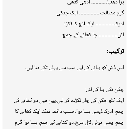
ہرا دھنیا۔۔۔۔۔۔۔۔۔۔۔ آدھی گٹھی
گرم مصالحہ۔۔۔۔۔۔۔۔۔۔۔۔۔۔ ایک چٹکی
ادرک۔۔۔۔۔۔۔۔۔۔۔۔۔ ایک انچ کا ٹکڑا
آئل۔۔۔۔۔۔۔۔۔۔۔۔۔ چا کھانے کے چمچ
ترکیب:
اس ڈش کو بنانے کے لیے سب سے پہلے تکے بنا لیں۔
چکن تکے بنا کے لئے:
ایک کلو چکن کے چار ٹکڑے کر لیں،پین میں دو کھانے کے
چمچ ادرک،لہسن پسا ہوا،حسب ذائقہ نمک،ایک کھانے کا
چمچ پسی ہوئی لال مرچ،دو کھانے کے چمچ پسا ہوا گرم