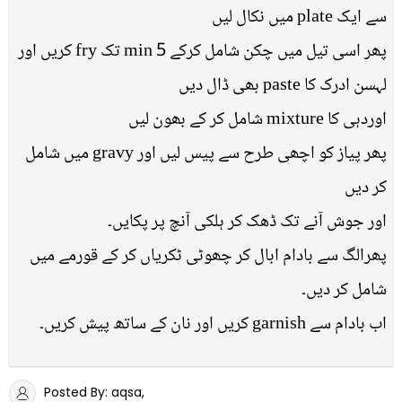
سے ایک plate میں نکال لیں
پھر اسی تیل میں چکن شامل کرکے 5 min تک fry کریں اور
لہسن ادرک کا paste بھی ڈال دیں
اوردہی کا mixture شامل کر کے بھون لیں
پھر پیاز کو اچھی طرح سے پیس لیں اور gravy میں شامل
کر دیں
اور جوش آنے تک ڈھک کر ہلکی آنچ پر پکایں۔
پھرالگ سے بادام ابال کر چھوٹی ٹکریاں کر کے قورمے میں
شامل کر دیں۔
اب بادام سے garnish کریں اور نان کے ساتھ پیش کریں۔
Posted By: aqsa,