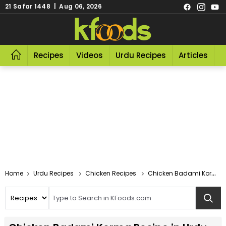
21 Safar 1448 | Aug 06, 2026
Recipes
Videos
Urdu Recipes
Articles
R
Home
Urdu Recipes
Chicken Recipes
Chicken Badami Korma Recipe In Urdu