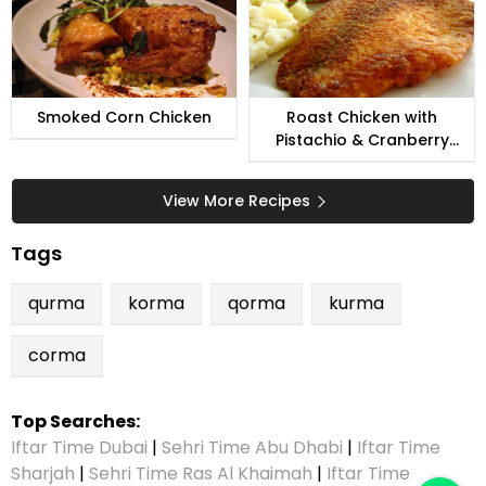
Smoked Corn Chicken
Roast Chicken with
Pistachio & Cranberry
Stuffing
View More Recipes
Tags
qurma
korma
qorma
kurma
corma
Top Searches:
Iftar Time Dubai
|
Sehri Time Abu Dhabi
|
Iftar Time
Sharjah
|
Sehri Time Ras Al Khaimah
|
Iftar Time