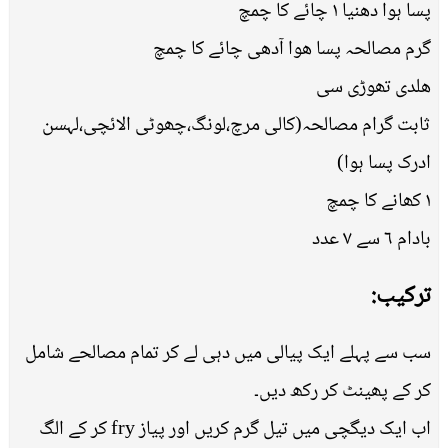
پسا ہوا دھنیا ١ چائے کا چمچ
گرم مصالحہ پسا ھوا آدھی چائے کا چمچ
ھلدی تھوڑی سی
ثابت گرام مصالحہ(کالی مرچ،لونگ،چھوٹی الائچی،لہسن
ادرک پسا ہوا)
١ کھانے کا چمچ
بادام ٦ سے ٧ عدد
ترکیب:
سب سے پہلے ایک پیالی میں دہی لے کر تمام مصالحے شامل
کر کے پھینٹ کر رکھ دیں۔
اب ایک دیگچی میں تیل گرم کریں اور پیاز fry کر کے الگ