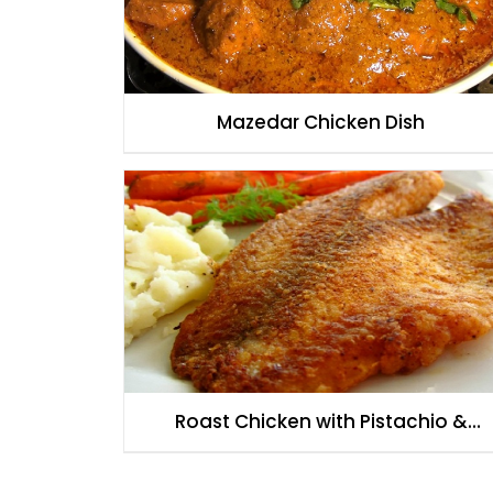
Mazedar Chicken Dish
Roast Chicken with Pistachio &
Cranberry Stuffing