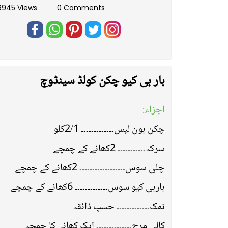
9945 Views
0 Comments
بار بی کیو چکن کولڈ سینڈوچ
اجزاء:
چکن بون لیس۔۔۔۔۔۔۔۔۔۔۔۔۔ 2/1کلو
سرکہ۔۔۔۔۔۔۔۔۔۔۔ 2کھانے کے چمچے
چلی سوس۔۔۔۔۔۔۔۔۔۔۔۔۔۔۔۔۔۔ 2کھانے کے چمچے
باربی کیو سوس۔۔۔۔۔۔۔۔۔۔۔۔۔ 6کھانے کے چمچے
نمک۔۔۔۔۔۔۔۔۔۔۔۔۔ حسبِ ذائقہ
کالی مرچ۔۔۔۔۔۔۔۔۔۔۔۔۔۔ ایک کھانے کا چمچہ