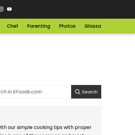
Chef
Parenting
Photos
Glossary
Grocery 
Search
ith our simple cooking tips with proper