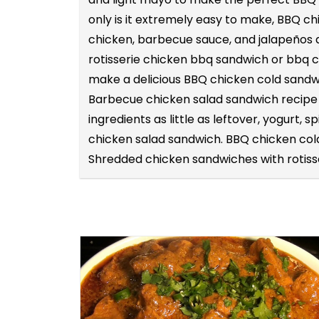
only is it extremely easy to make, BBQ c
chicken, barbecue sauce, and jalapeños a
rotisserie chicken bbq sandwich or bbq ch
make a delicious BBQ chicken cold sandw
Barbecue chicken salad sandwich recipe i
ingredients as little as leftover, yogurt,
chicken salad sandwich. BBQ chicken cold
Shredded chicken sandwiches with rotisse