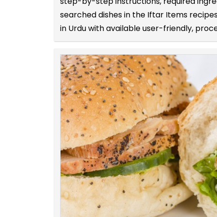
step-by-step instructions, required ing
searched dishes in the Iftar Items recip
in Urdu with available user-friendly, proc