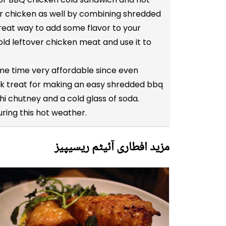
er chicken as well by combining shredded
reat way to add some flavor to your
old leftover chicken meat and use it to
ame time very affordable since even
quick treat for making an easy shredded bbq
i chutney and a cold glass of soda.
ring this hot weather.
مزید افطاری آئیٹم ریسیپیز