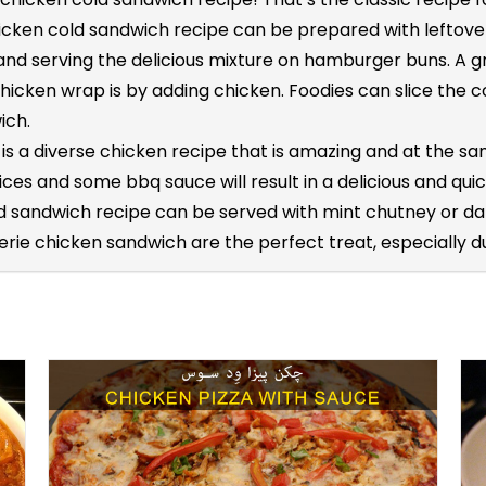
hicken cold sandwich recipe can be prepared with leftov
nd serving the delicious mixture on hamburger buns. A g
icken wrap is by adding chicken. Foodies can slice the c
ich.
s a diverse chicken recipe that is amazing and at the s
 spices and some bbq sauce will result in a delicious and 
 sandwich recipe can be served with mint chutney or dah
rie chicken sandwich are the perfect treat, especially du