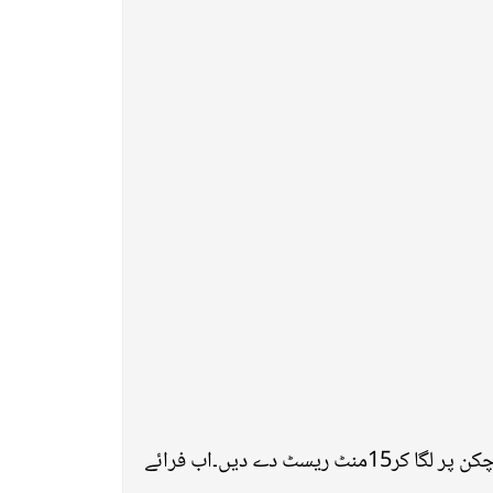
چکن بریسٹ کو دو حصوں میں تقسیم کرلیں۔اب سرکہ چلی سوس،بار بی کیو سوس،نمک، کالی مرچ مکس کرکے چکن پر لگا کر15منٹ ریسٹ دے دیں۔اب فرائے