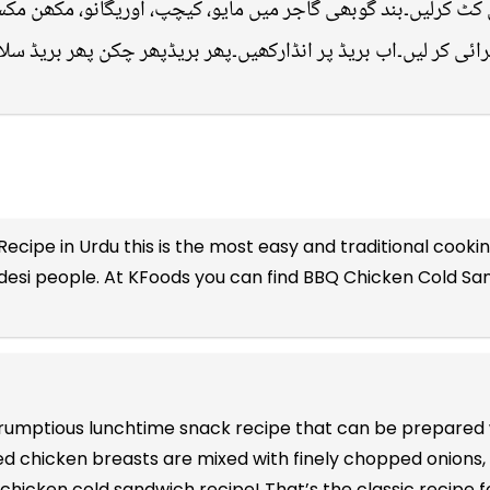
 کٹ کرلیں۔بند گوبھی گاجر میں مایو، کیچپ، اوریگانو، مکھن مک
ائی کر لیں۔اب بریڈ پر انڈارکھیں۔پھر بریڈپھر چکن پھر بریڈ سلاد
ecipe in Urdu
this is the most easy and traditional cookin
desi people. At KFoods you can find BBQ Chicken Cold Sa
crumptious lunchtime snack recipe that can be prepare
d chicken breasts are mixed with finely chopped onions, 
hicken cold sandwich recipe! That’s the classic recipe 