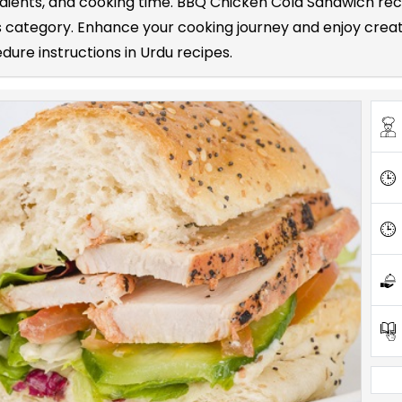
redients, and cooking time. BBQ Chicken Cold Sandwich r
es category. Enhance your cooking journey and enjoy cre
edure instructions in Urdu recipes.