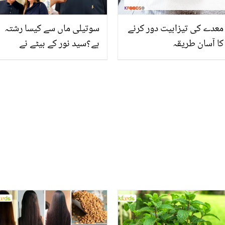
معدے کی تیزابیت دور کرنے
سوتیلی ماں سے کیسا رشتہ
کا آسان طریقہ
ہے؟سید نور کے بیٹے نے
پہلی بات صائمہ کی اصلیت
سب کو بتادی