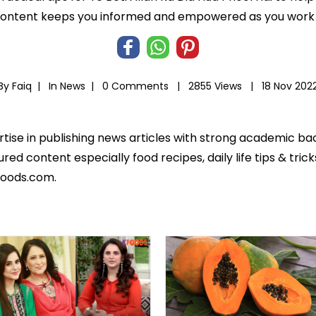
 content keeps you informed and empowered as you work t
By Faiq |
In
News
|
0 Comments |
2855 Views |
18 Nov 202
ertise in publishing news articles with strong academic ba
ed content especially food recipes, daily life tips & tric
foods.com.