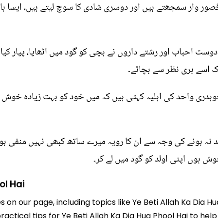
قصور وار سمجھتے ہیں اور دوسری شادی کا سوچ لیتے ہیں، ایسا بالک
ت احباب اور رشتے داروں نے بچی کو گود میں اٹھایا، پیار کیا
اک اسے بری نظر سے بچائے۔
 چوہدری واحد کی اہلیہ کہتی ہیں کہ میں خود کو بہت زیادہ خ
ن 12 سالوں میں اولد نہ ہونے کی وجہ سے ان کا رویہ میرے ساتھ کبھی نہیں
 ہوں اپنی اولد کو گود میں لے کر۔
ol Hai
s on our page, including topics like Ye Beti Allah Ka Dia H
practical tips for Ye Beti Allah Ka Dia Hua Phool Hai to hel