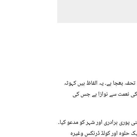
تحفہ بھجا ہے۔ یہ الفاظ ہیں کہوٹہ
 چوہدری واحد کے جنہیں اللہ نے 12 سالوں بعد بیٹی کی نعمت سے نوازا ہے جس کی
پوری برادری اور شہر کو مدعو کیا۔
یک حلوہ اور کولڈ ڈرنکس وغیرہ