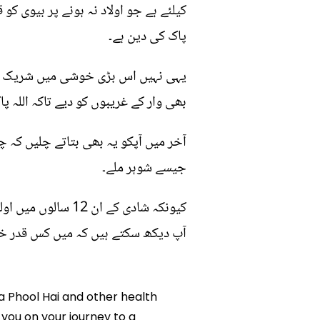
کیلئے ہے جو اولاد نہ ہونے پر بیوی کو 
پاک کی دین ہے۔
یہی نہیں اس بڑی خوشی میں شریک دوس
بھی وار کے غریبوں کو دیے تاکہ اللہ پ
آخر میں آپکو یہ بھی بتاتے چلیں کہ
جیسے شوہر ملے۔
کیونکہ شادی کے ا
آپ دیکھ سکتے ہیں کہ میں کس قدر خوش
ua Phool Hai and other health
p you on your journey to a