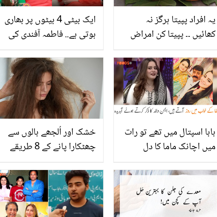
یہ افراد پپیتا ہرگز نہ
ایک بیٹی 4 بیٹوں پر بھاری
کھائیں ۔۔ پپیتا کن امراض
ہوتی ہے.. فاطمہ آفندی کی
میں مبتلا افراد کی صحت
والدہ سے اپنے تعلق کے بارے
کے لئے خطرہ بن سکتا ہے
میں دلچسپ باتیں
بابا اسپتال میں تھے تو رات
خشک اور اُلجھے بالوں سے
میں اچانک ماما کا دل
چھٹکارا پانے کے 8 طریقے
گھبرایا ۔۔ ایمن خان کی ماں
کو شوہر کے انتقال سے کتنا
بڑا صدمہ پہنچا؟ ویڈیو