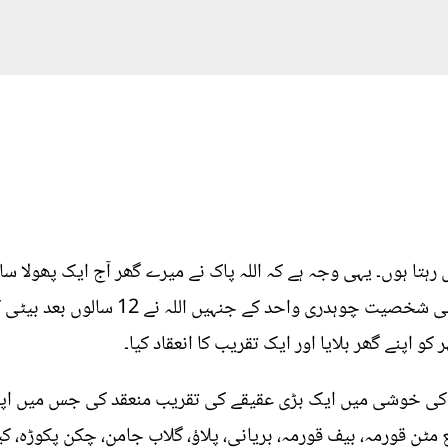
ہتا ہوں۔ یہی وجہ ہے کہ اللہ پاک نے میرے گھر آج ایک پھولا سا 
سے تعلق رکھنے والے ایک مشہورعلاقائی شخصیت
 اپنے گھر بلایا اور ایک تقریب کا انعقاد کیا۔
 کی خوشی میں ایک بڑی عقیقے کی تقریب منعقد کی جس میں اپنی 
ٹن قورمہ، بیف قورمہ، بریانی، پلاؤ، گلاب جامن، چکن پکوڑہ، ک