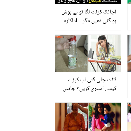
اچانک کرنٹ لگا تو بے ہوش
ہو گئی تھیں مگر ۔۔ اداکارہ
حنا دلپزیر کی زندگی کے وہ
لمحات جو بہت کم لوگ
جانتے ہیں
لائٹ چلی گئی اب کپڑے
کیسے استری کریں؟ جانیں
سفید سرکے سے کپڑوں کی
سلوٹیں ہٹانے کا انوکھا
طریقہ