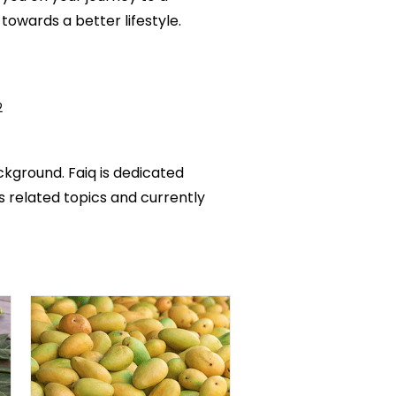
owards a better lifestyle.
2
ckground. Faiq is dedicated
ks related topics and currently