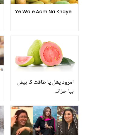
Ye Wale Aam Na Khaye
امرود پھل یا طاقت کا بیش
بہا خزانہ