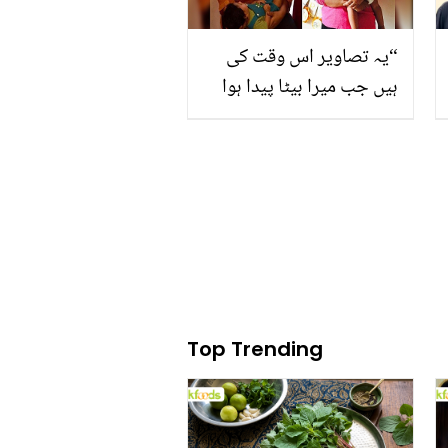
“یہ تصاویر اس وقت کی
ہیں جب میرا بیٹا پیدا ہوا
تھا لیکن میں کوشش کے
باوجود بھی خوش نہیں ہو
پارہی تھی۔“
Top Trending