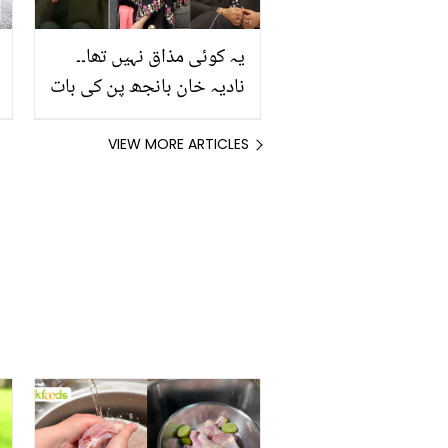
یہ کوئی مذاق نہیں تھا۔۔
نادیہ خان بانجھ پن کی بات
پر جویریہ سعود اور مایا
خان کے قہقہے لگانے پر سیخ
VIEW MORE ARTICLES
پا! کیا کچھ سنا دیا؟