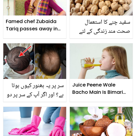
بھی وزن کم ہو سکتا ہے۔
سفید چنے کا استعمال
Famed chef Zubaida
Tariq passes away in
صحت مند زندگی کے لئے
Karachi
کتنا ضروری ہے؟ جانئیے
چنے کے وہ فوائد جو آپ کی
زندگی بدل سکتے ہیں
سر پر یہ بھنور کیوں ہوتا
Juice Peene Wale
Bacho Main Is Bimari
ہے؟ اور اگر آپ کے سر پر دو
Ka Khatra Zyada
بھنور ہیں تو جانیے اس سے
متعلق چند دلچسپ باتیں
جو بہت کم لوگ جانتے ہیں