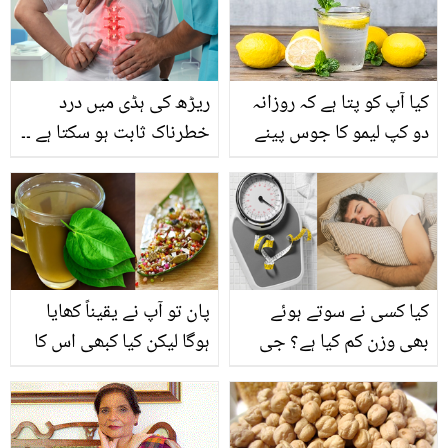
پریشر کا شکار کیوں ہوتے
ہیں؟
کیا آپ کو پتا ہے کہ روزانہ
ریڑھ کی ہڈی میں درد
دو کپ لیمو کا جوس پینے
خطرناک ثابت ہو سکتا ہے ۔۔
سے آپ کی صحت اور
جانیئے ریڑھ کی ہڈی کے
شخصیت پر کیا اثرات
درد کو دور کرنے کے لئے
مرتب ہوتے ہیں ؟؟ نہیں تو
بہترین گھریلو نسخے
چلے ہم آپ کو بتاتے ہیں۔
کیا کسی نے سوتے ہوئے
پان تو آپ نے یقیناً کھایا
بھی وزن کم کیا ہے؟ جی
ہوگا لیکن کیا کبھی اس کا
ہاں بالکل اگر سونے سے
قہوہ پیا ہے؟ پان کے پتوں
پہلے چند چیزوں کا خیال
کا قہوہ پینے کے 6 زبردست
رکھا جائے تو سوتے ہوئے
فائدے