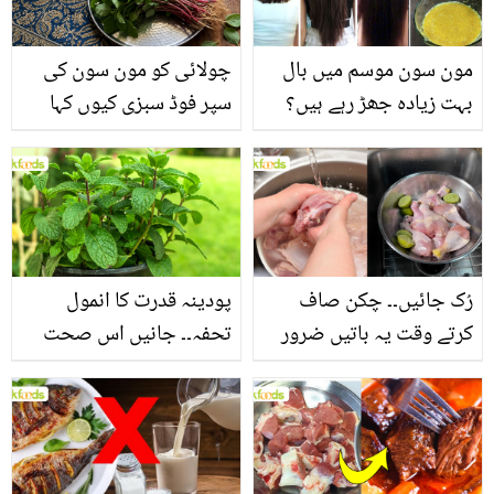
مون سون موسم میں بال
چولائی کو مون سون کی
بہت زیادہ جھڑ رہے ہیں؟
سپر فوڈ سبزی کیوں کہا
جانیں بالوں کو مضبوط
جاتا ہے؟ جانیں وٹامنز،
بنانے کے چند قدرتی طریقے
منرلز اور اینٹی آکسیڈنٹس
سے بھرپور اس سبزی کے
فائدے
رُک جائیں۔۔ چکن صاف
پودینہ قدرت کا انمول
کرتے وقت یہ باتیں ضرور
تحفہ۔۔ جانیں اس صحت
یاد رکھیں
بخش پتوں کے 10 حیرت
انگیز طبی فوائد