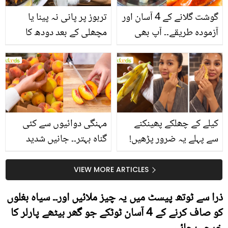
گوشت گلانے کے 4 آسان اور
تربوز پر پانی نہ پینا یا
آزمودہ طریقے۔۔ آپ بھی
مچھلی کے بعد دودھ کا
جانیں انٹرنیشنل شیف کے
استعمال۔۔ جانیں کھانوں
بتائے راز
سے متعلق غلط فہمیوں کی
حقیقت کیا ہے اور افواہ
کیا؟
کیلے کے چھلکے پھینکنے
مہنگی دوائیوں سے کئی
سے پہلے یہ ضرور پڑھیں!
گناہ بہتر۔۔ جانیں شدید
جلد کے 3 بڑے مسائل کا
گرمی کے موسم میں آڑو
سستا اور قدرتی حل
کیوں کھانا چاہیے؟
VIEW MORE ARTICLES
ذرا سے ٹوتھ پیسٹ میں یہ چیز ملائیں اور۔۔ سیاہ بغلوں
کو صاف کرنے کے 4 آسان ٹوٹکے جو گھر بیٹھے پارلر کا