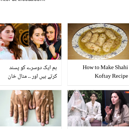
How to Make Shahi
ہم ایک دوسرے کو پسند
Koftay Recipe
کرتے ہیں اور ۔۔ منال خان
کی والدہ کو احسن پر یقین
کیوں نہیں تھا؟ اداکارہ نے
بتا دیا