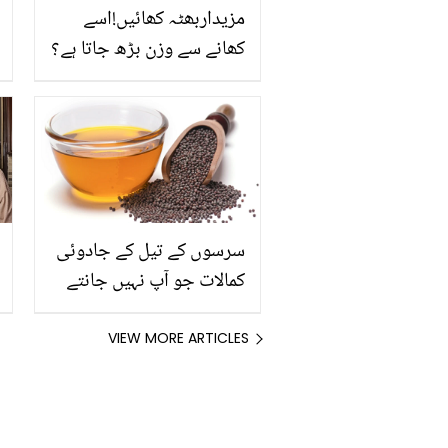
مزیداربھٹہ کھائیں!اسے
کھانے سے وزن بڑھ جاتا ہے؟
مکئی کے بارے میں غلط
فہمیاں اور ان کی حقیقت
سرسوں کے تیل کے جادوئی
کمالات جو آپ نہیں جانتے
VIEW MORE ARTICLES