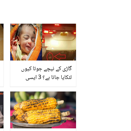
گاڑی کے نیچے جوتا کیوں
لٹکایا جاتا ہے؟ 3 ایسی
عادات، جن کے نہ کرنے سے
نقصان ہو سکتا ہے؟