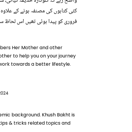
فروری کو پیدا ہوئی تھیں اس لحاظ سے
embers Her Mother and other
other to help you on your journey
rk towards a better lifestyle.
2024
ademic background. Khush Bakht is
tips & tricks related topics and