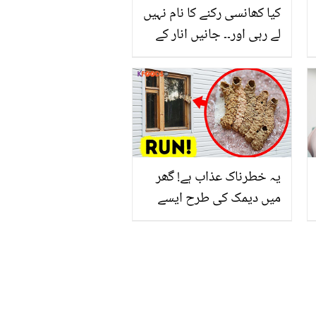
کیا کھانسی رکنے کا نام نہیں
لے رہی اور۔۔ جانیں انار کے
بے کار سمجھے جانے والے یہ
چھلکے کون کون سی
بیماریوں میں دوا کا کام
کرتے ہیں؟
یہ خطرناک عذاب ہے! گھر
میں دیمک کی طرح ایسے
گہرے اور خوفناک نشانات
نظر آرہے ہیں تو فوراً گھر
چھوڑ دیں، لیکن جانیں یہ
کیا ہے اور بچنے کے
اقدامات؟