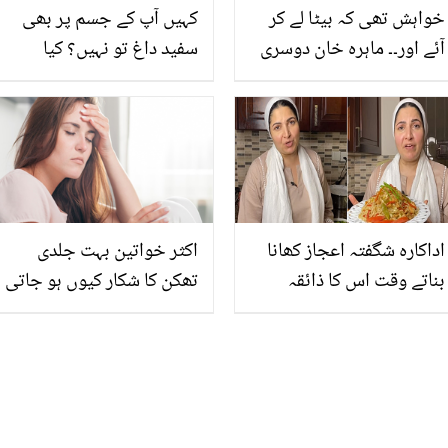
خواہش تھی کہ بیٹا لے کر
کہیں آپ کے جسم پر بھی
آئے اور۔۔ ماہرہ خان دوسری
سفید داغ تو نہیں؟ کیا
شادی کو یاد کرتے ہوئے
چیزیں کھانے سے یہ داغ
کیوں رو پڑیں؟
پھیل سکتے ہیں؟
اداکارہ شگفتہ اعجاز کھانا
اکثر خواتین بہت جلدی
بناتے وقت اس کا ذائقہ
تھکن کا شکار کیوں ہو جاتی
بڑھانے کے لئے کیا استعمال
ہے؟ جانیئے کہیں یہ کسی
کرتی ہیں؟ لذیذ کھانے کا راز
خطرناک بیماری کی علامت
بتا دیا
تو نہیں!