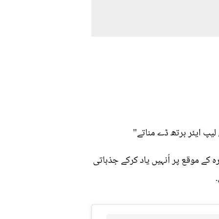
 لیپ ایئر برتھ ڈے مناتے"
ہ کے موقع پر اُنہیں یاد کرکے جذباتی