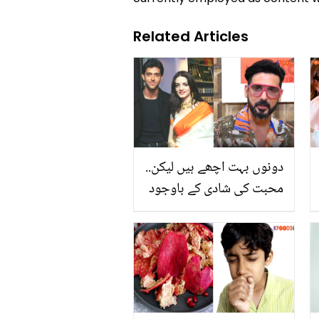
Related Articles
دونوں بہت اچھے ہیں لیکن..
محبت کی شادی کے باوجود
ہریتھیک اور سوزین کی
طلاق کیوں ہوئی تھی؟ زید
خان نے بتا دیا