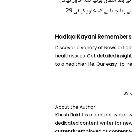
یں اور 2 سال پہلے ان کا طویل بیماری کے بعد انتقال ہوگیا تھا. خاور کیانی
کئی کتابوں کی مصنفہ ہونے کے علاوہ حدیقہ کے گیتوں کی شاعری بھی کرتی تھیں. حدیقہ کی پوسٹ سے پتا چلتا ہے کہ خاور کیانی 29
Hadiqa Kayani Remembers 
Discover a variety of News artic
health issues. Get detailed insi
to a healthier life. Our easy-to
By 
About the Author:
Khush Bakht is a content writer w
dedicated content writer for news
currently employed as content w