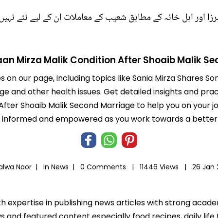
مرزا اور اہل خانہ کے مطابق شعیب کے معاملات ان کے لیے نئے نہی
aan Mirza Malik Condition After Shoaib Malik S
es on our page, including topics like Sania Mirza Shares So
e and other health issues. Get detailed insights and pract
After Shoaib Malik Second Marriage to help you on your jou
informed and empowered as you work towards a better l
alwa Noor |
In
News
|
0 Comments |
11446 Views |
26 Jan
th expertise in publishing news articles with strong acad
 and featured content especially food recipes, daily life 