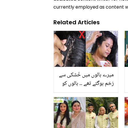
currently employed as content w
Related Articles
میرے بالوں میں خُشکی سے
زخم ہوگئے تھے ۔۔ بالوں کو
خشکی کیسے ختم کریں؟
چند ایسے طریقے جو
خشکی کو ختم کرنے میں
مدد دیتے ہیں