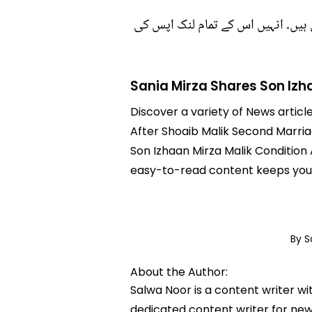
ں ہیں۔ انہیں اس کے تمام لنک اپس کی
Sania Mirza Shares Son Izh
Discover a variety of News articl
After Shoaib Malik Second Marriag
Son Izhaan Mirza Malik Condition 
easy-to-read content keeps you 
By S
About the Author:
Salwa Noor is a content writer wi
dedicated content writer for news