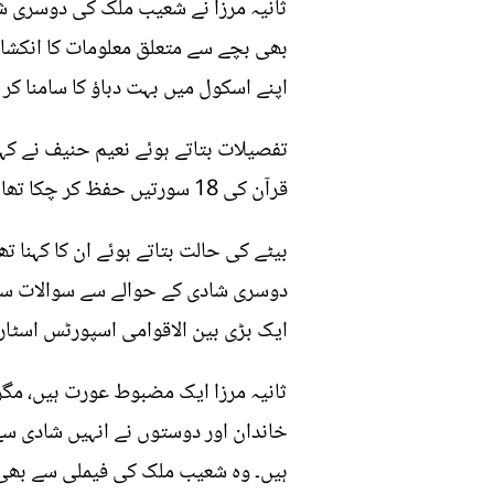
ثانیہ مرزا نے شعیب ملک کی دوسری ش
بھی بچے سے متعلق معلومات کا انکشاف
اپنے اسکول میں بہت دباؤ کا سامنا کر ر
تفصیلات بتاتے ہوئے نعیم حنیف نے کہا
قرآن کی 18 سورتیں حفظ کر چکا تھا۔
بیٹے کی حالت بتاتے ہوئے ان کا کہنا تھ
دوسری شادی کے حوالے سے سوالات سے د
ایک بڑی بین الاقوامی اسپورٹس اسٹار 
ثانیہ مرزا ایک مضبوط عورت ہیں، مگر
خاندان اور دوستوں نے انہیں شادی سے پ
ہیں۔ وہ شعیب ملک کی فیملی سے بھی 