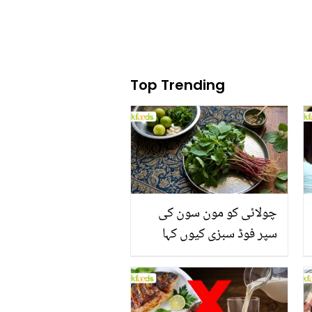
Top Trending
چولائی کو مون سون کی
سپر فوڈ سبزی کیوں کہا
جاتا ہے؟ جانیں وٹامنز،
منرلز اور اینٹی آکسیڈنٹس
سے بھرپور اس سبزی کے