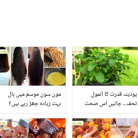
پودینہ قدرت کا انمول
مون سون موسم میں بال
تحفہ۔۔ جانیں اس صحت
بہت زیادہ جھڑ رہے ہیں؟
بخش پتوں کے 10 حیرت
جانیں بالوں کو مضبوط
انگیز طبی فوائد
بنانے کے چند قدرتی طریقے