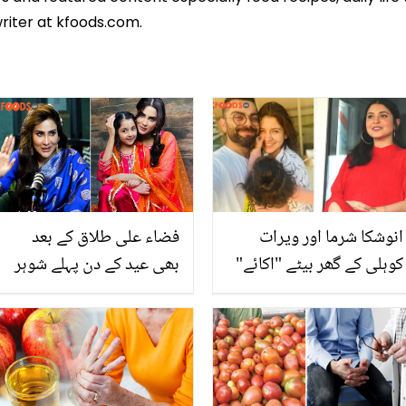
riter at kfoods.com.
انوشکا شرما اور ویرات
فضاء علی طلاق کے بعد
کوہلی کے گھر بیٹے "اکائے"
بھی عید کے دن پہلے شوہر
کی پیدائش ۔۔ اس مختلف
کے گھر کیوں جاتی ہیں اور
نام کا مطلب کیا ہے؟
ساس سسر سے کیوں ملتی
ہیں؟ نئے انکشاف