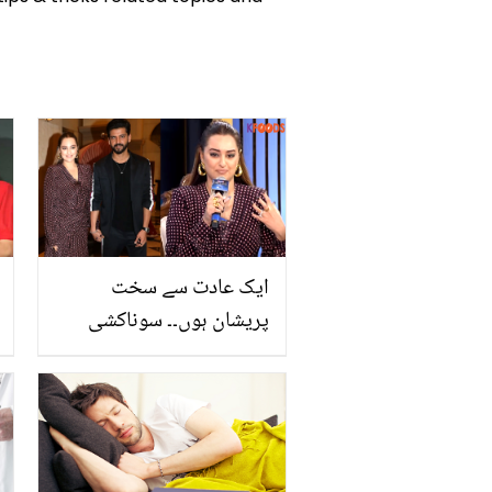
ایک عادت سے سخت
پریشان ہوں۔۔ سوناکشی
سنہا کس بات پر شوہر کو
گھر چھوڑنے کا کہہ دیتی
ہیں؟