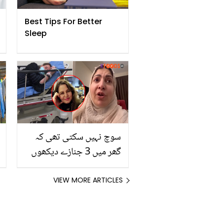
Best Tips For Better
Sleep
سوچ نہیں سکتی تھی کہ
گھر میں 3 جنازے دیکھوں
گی۔۔ شگفتہ اعجاز کی ماں،
بہن اور والد کا انتقال 10
VIEW MORE ARTICLES
مہینے میں کس طرح ہوا؟