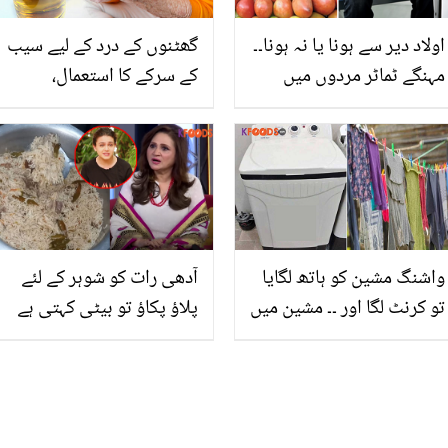
اولاد دیر سے ہونا یا نہ ہونا۔۔
گھٹنوں کے درد کے لیے سیب
مہنگے ٹماٹر مردوں میں
کے سرکے کا استعمال،
بڑھتے ہوئے بانجھ پن کا
جانیئے سیب کا سرکہ کس
آسان علاج، جانیں ٹماٹر میں
طرح حیرت انگیز طور پر
ایسی کیا خاص بات ہے؟
آپ کی اس مشکل کو دور کر
سکتا ہے
واشنگ مشین کو ہاتھ لگایا
آدھی رات کو شوہر کے لئے
تو کرنٹ لگا اور ۔۔ مشین میں
پلاؤ پکاؤ تو بیٹی کہتی ہے
کپڑے دھوتے وقت کن باتوں
آپ اچھی مثال نہیں۔۔
کا خیال رکھنا چاہیئے؟
کینسر کے بعد اسماء عباس
پر کیا گزری؟ پہلی بار نجی
زندگی کے راز کھول دیے