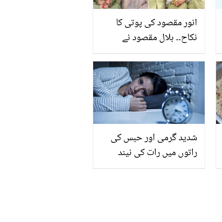
انور مقصود کی پوتی کا
نکاح۔۔ بلال مقصود نے
تقریب کی تصاویر شیئر کر
دیں! دلہا کون ہے؟ دیکھیں
شدید گرمی اور حبس کی
راتوں میں رات کی نیند
کیسے پوری کی جائے؟ گرمی
میں نیند لانے کی کچھ
کارآمد ٹپس ۔۔۔۔