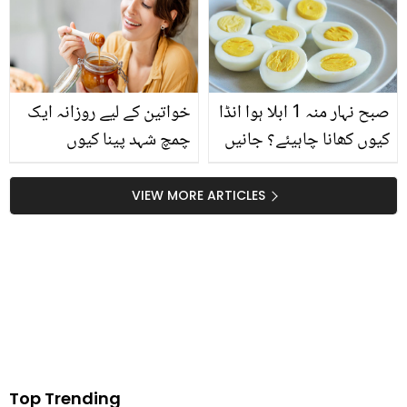
لباس میں دلہن کو دیکھ کر
۔۔ کینسر سے ڈرنے والی
دلہے کی آنکھیں بھر آئیں!
مہیما چوہدری اپنی تکلیف
ویڈیو وائرل
دہ کہانی بتاتے ہوئے رو
پڑیں
صبح نہار منہ 1 ابلا ہوا انڈا
خواتین کے لیے روزانہ ایک
کیوں کھانا چاہیئے؟ جانیں
چمچ شہد پینا کیوں
اسکے ایسے حیران کن
ضروری ہے؟ پرانا قدیمی راز
فوائد، جس کے بعد آپ بھی
کیا ہے؟
VIEW MORE ARTICLES
اسے روزانہ کھانا چاہیں گے
Top Trending