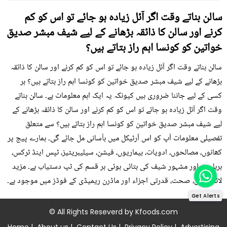
سالن بناتے وقت اگر آئل زیادہ ہو جائے تو اس کو کم
کرنے اور سالن کا ذائقہ بڑھانے کے لیے شیف مبشر صدیق
خواتین کو کونسا اہم راز بتاتے ہیں؟
سالن بناتے وقت اگر آئل زیادہ ہو جائے تو اس کو کم کرنے اور سالن کا ذائقہ
بڑھانے کے لیے شیف مبشر صدیق خواتین کو کونسا اہم راز بتاتے ہیں؟ ہر
کسی کے لیے جاننا ضروری ہیں کیونکہ یہ ایک اہم معلومات ہے۔ سالن بناتے
وقت اگر آئل زیادہ ہو جائے تو اس کو کم کرنے اور سالن کا ذائقہ بڑھانے کے
لیے شیف مبشر صدیق خواتین کو کونسا اہم راز بتاتے ہیں؟ سے متعلق
تفصیلی معلومات آپ کو اس آرٹیکل میں بآسانی مل جائے گی۔ ہمارے پیج پر
کھانوں، مصالحوں، ادویات، بیماریوں، فیشن، سیلیبریٹیز، ٹپس اینڈ ٹرکس،
ہربلسٹ اور مشہور شیف کی بتائی ہوئی ہر قسم کی ٹپ دستیاب ہے۔ مزید
لائف ٹپس، صحت، قدرتی اجزاء اور ماڈرن ریمیڈی کے فوڈز میں موجود ہے۔
Get Alerts
© All Rights Reseverd by
Kfoods.com
Home
|
About us
|
Contact Us
|
Privacy Policy
|
Advertising