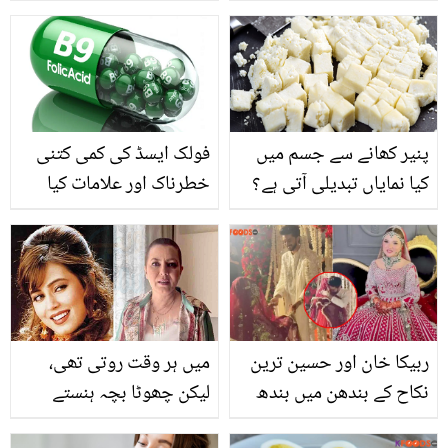
گھر میں چاول کا فیشل
ہونے والے شوہر کے لیئے
کریں اور پائیں پارلر جیسا
عجیب و غریب خواہشات کا
نکھار بس کچھ ہی دیر میں
اظہار کر دیا
پنیر کھانے سے جسم میں
فولک ایسڈ کی کمی کتنی
کیا نمایاں تبدیلی آتی ہے؟
خطرناک اور علامات کیا
جانیے پنیر کے استعمال کے
ہیں؟
حیرت انگیز راز
ربیکا خان اور حسین ترین
میں ہر وقت روتی تھی،
نکاح کے بندھن میں بندھ
لیکن چھوٹا بچہ ہنستے
گئے۔۔ خوبصورت عروسی
ہوئے کیموتھراپی کرواتا تھا