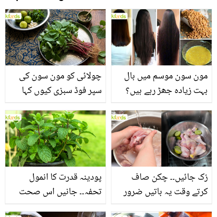
مون سون موسم میں بال
چولائی کو مون سون کی
بہت زیادہ جھڑ رہے ہیں؟
سپر فوڈ سبزی کیوں کہا
جانیں بالوں کو مضبوط
جاتا ہے؟ جانیں وٹامنز،
بنانے کے چند قدرتی طریقے
منرلز اور اینٹی آکسیڈنٹس
سے بھرپور اس سبزی کے
فائدے
رُک جائیں۔۔ چکن صاف
پودینہ قدرت کا انمول
کرتے وقت یہ باتیں ضرور
تحفہ۔۔ جانیں اس صحت
یاد رکھیں
بخش پتوں کے 10 حیرت