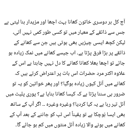
آج کل ہر دوسری خاتون کھانا بہت اچھا اور مزیدار بنا لیتی ہے
جس سے ذائقے کے معیار میں تو کسی طور کمی نہیں آتی،
لیکن کچھ ایسی چیزیں بھی ہوتی ہیں جن سے کھانے کے
ذائقے پر بڑا فرق پڑتا ہے۔ اب جیسے کھانے میں نمک زیادہ ہو
جائے تو اچھا بھلا کھانا کھانے کا دل نہیں چاہتا ہے اس کے
علاوہ اکثر مرد حضرات اس بات پر اعتراض کرتے ہیں کہ
کھانے میں آئل کیوں زیادہ ہوگیا؟ اور پھر خواتین کو یہ تو
ضرور ہی سننا پڑتا ہے کہ کیسا کھانا بنایا ہے؟ پوری پلیٹ میں
آئل تیر رہا ہے یہ کیا کردیا؟ وغیرہ وغیرہ ۔۔ اگر آپ کے ساتھ
بھی ایسا ہُوچکا ہے تو یقیناً اس ٹپ کو جاننے کے بعد آپ کے
کھانے میں ہونے والا زیادہ آئل منٹوں میں کم ہو جائے گا۔