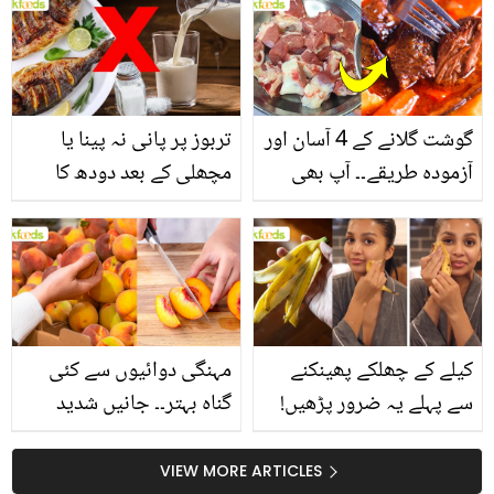
انگیز طبی فوائد
گوشت گلانے کے 4 آسان اور
تربوز پر پانی نہ پینا یا
آزمودہ طریقے۔۔ آپ بھی
مچھلی کے بعد دودھ کا
جانیں انٹرنیشنل شیف کے
استعمال۔۔ جانیں کھانوں
بتائے راز
سے متعلق غلط فہمیوں کی
حقیقت کیا ہے اور افواہ
کیا؟
کیلے کے چھلکے پھینکنے
مہنگی دوائیوں سے کئی
سے پہلے یہ ضرور پڑھیں!
گناہ بہتر۔۔ جانیں شدید
جلد کے 3 بڑے مسائل کا
گرمی کے موسم میں آڑو
سستا اور قدرتی حل
کیوں کھانا چاہیے؟
VIEW MORE ARTICLES