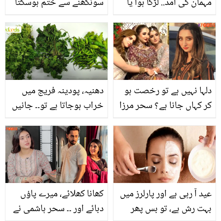
مہمان کی آمد.. لڑکا ہوا یا
سونگھنے سے ختم ہوسکتا
لڑکی اور کیا نام رکھا؟
ہے۔۔ وہ کونسی چیز ہے جو
آپ کو گنج پن کے مہنگے
علاج اور ادویات سے بچا
سکتی ہے؟
دلہا نہیں ہے تو رخصت ہو
دھنیہ، پودینہ فریج میں
کر کہاں جانا ہے؟ سحر مرزا
خراب ہوجاتا ہے تو۔۔ جانیں
نے دل کی ساری بھڑاس
روزانہ استعمال ہونے والی
نکال کر سوال کرنے والوں
سبزیوں کو لمبے عرصے تک
کے منہ بند کردیئے
محفوظ رکھنے کی کارآمد
ٹپس
عید آ رہی ہے اور پارلرز میں
کھانا کھلائے، میرے پاؤں
بہت رش ہے، تو بس پھر
دبائے اور ۔۔ سحر ہاشمی نے