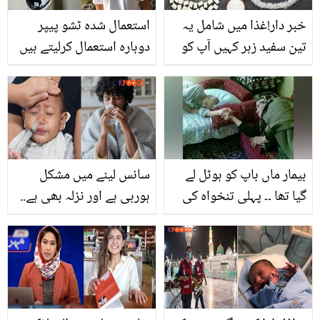
خبر دار!غذا میں شامل یہ
استعمال شدہ ٹشو پیپر
تین سفید زہر کہیں آپ کو
دوبارہ استعمال کرلیتے ہیں
بیمار نہ کر دیں
اور۔۔ سوئٹزلینڈ کے لوگوں
کی عجیب و غریب عادتیں
بیمار ماں باپ کو ہوٹل لے
سانس لینے میں مشکل
گیا تھا ۔۔ پہلی تنخواہ کی
ہورہی ہے اور نزلہ بھی ہے..
خوشی والدین کے ساتھ
بچوں اور بڑوں کی ناک کہ
منانے والے بیٹے کا خواب
صفائی کا آسان طریقہ جو
امیروں نے کیسے چکنا چور
ڈاکٹر بھی بتاتے ہیں
کر دیا؟