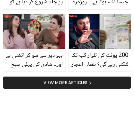
جیسا نشہ ہوتا ہے ۔۔ روزمرہ
پر چلنا شروع کر دیا ہے تو
کی اشیا کے بارے میں ایسی
خبردار ہو جائیں! جانیئے
باتیں جو یقیناً پہلے نہیں
آپ کو بچہ کون سی تکلیف
سُنی ہوں گی
دہ بیماری میں مبتلا ہے؟
200 یونٹ کی تلوار کب تک
بہو دیر سے سو کر اٹھتی ہے
لٹکتی رہے گی؟ نعمان اعجاز
اور۔۔ شادی کی پہلی صبح
بھی لوڈشیڈنگ اور بجلی
لیٹ اٹھنے پر اسماء عباس
کے بل پر پھٹ پڑے! غصے
نے کیا کہا تھا؟ بہو نے اصل
VIEW MORE ARTICLES
میں کیا کچھ کہہ دیا؟
کہانی بتا دی