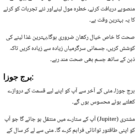
منصوبے دریافت کرنے، خطرہ مول لینےاور نئے تجربات کو کرنے
کا یہ بہترین وقت ہے۔
صحت کا خاص خیال رکھان ضروری ہوگا،بہترین غذا لینے کی
کوشش کریں، جسمانی سرگرمیاں زیادہ سے زیادہ کریں تاکہ
ذہن کے ساتھ جسم بھی صحت مند رہے۔
برج جوزا:
برج جوزا، مئی کے آخر سے آپ کو اپنے لیے قسمت کے دروازے
کھلتے ہوئے محسوس ہوں گے۔
مشتری (Jupiter) آپ کے ستارے میں منتقل ہو جائے گا جو آپ
کو اپنی طاقتور توانائی فراہم کرے گا۔ مئی سے لے کر سال کے