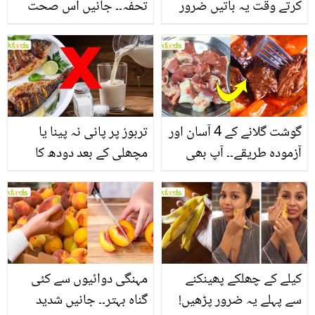
کرتے وقت یہ باتیں ضرور
تحفہ۔۔ جانیں اس صحت
یاد رکھیں
بخش پتوں کے 10 حیرت
انگیز طبی فوائد
گوشت گلانے کے 4 آسان اور
تربوز پر پانی نہ پینا یا
آزمودہ طریقے۔۔ آپ بھی
مچھلی کے بعد دودھ کا
جانیں انٹرنیشنل شیف کے
استعمال۔۔ جانیں کھانوں
بتائے راز
سے متعلق غلط فہمیوں کی
حقیقت کیا ہے اور افواہ
کیا؟
کیلے کے چھلکے پھینکنے
مہنگی دوائیوں سے کئی
سے پہلے یہ ضرور پڑھیں!
گناہ بہتر۔۔ جانیں شدید