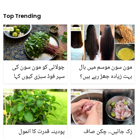
Top Trending
مون سون موسم میں بال
چولائی کو مون سون کی
بہت زیادہ جھڑ رہے ہیں؟
سپر فوڈ سبزی کیوں کہا
جانیں بالوں کو مضبوط
جاتا ہے؟ جانیں وٹامنز،
بنانے کے چند قدرتی طریقے
منرلز اور اینٹی آکسیڈنٹس
سے بھرپور اس سبزی کے
فائدے
رُک جائیں۔۔ چکن صاف
پودینہ قدرت کا انمول