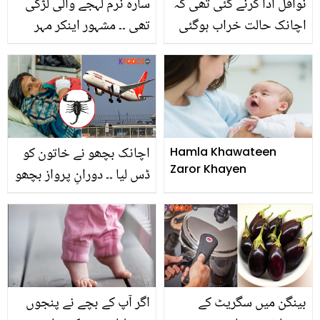
نوافل ادا کرنے گئی تھی کہ
سارہ نرم لہجے والی لڑکی
اچانک حالت خراب ہوگئی
تھی ۔۔ مشہور اینکر مہر
۔۔ مسجد نبویﷺ میں
بخاری اور مقتولہ سارہ کا
جوڑے کے ہاں بچے کی
آپس میں کیا رشتہ تھا؟
پیدائش، انتظامیہ نے کیسے
مدد کی؟
اچانک بچھو نے خاتون کو
Hamla Khawateen
Zaror Khayen
ڈس لیا ۔۔ دورانِ پرواز بچھو
کے کاٹنے سے بیہوش والی
عورت کی حالت اب کیسی
ہے؟
بینگن میں سگریٹ کے
اگر آپ کے بچے نے پنجوں