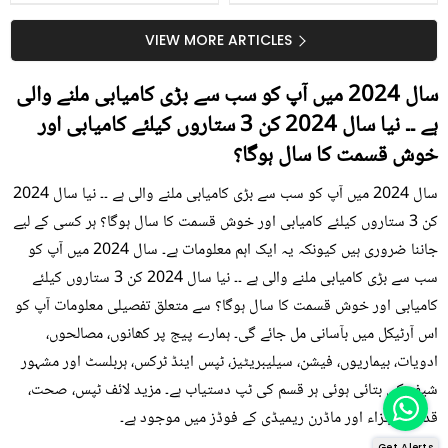
جلد کے 3 بڑے مسائل کا
گرمی کے موسم میں آڑو
سستا اور قدرتی حل
کیوں کھانا چاہیے؟
VIEW MORE ARTICLES
سال 2024 میں آپ کو سب سے بڑی کامیابی ملنے والی
ہے ۔۔ نیا سال 2024 کن 3 ستاروں کیلئے کامیابی اور
خوش قسمت کا سال ہوگا؟
سال 2024 میں آپ کو سب سے بڑی کامیابی ملنے والی ہے ۔۔ نیا سال 2024
کن 3 ستاروں کیلئے کامیابی اور خوش قسمت کا سال ہوگا؟ ہر کسی کے لیے
جاننا ضروری ہیں کیونکہ یہ ایک اہم معلومات ہے۔ سال 2024 میں آپ کو
سب سے بڑی کامیابی ملنے والی ہے ۔۔ نیا سال 2024 کن 3 ستاروں کیلئے
کامیابی اور خوش قسمت کا سال ہوگا؟ سے متعلق تفصیلی معلومات آپ کو
اس آرٹیکل میں بآسانی مل جائے گی۔ ہمارے پیج پر کھانوں، مصالحوں،
ادویات، بیماریوں، فیشن، سیلیبریٹیز، ٹپس اینڈ ٹرکس، ہربلسٹ اور مشہور
شیف کی بتائی ہوئی ہر قسم کی ٹپ دستیاب ہے۔ مزید لائف ٹپس، صحت،
قدرتی اجزاء اور ماڈرن ریمیڈی کے فوڈز میں موجود ہے۔
Get Alerts