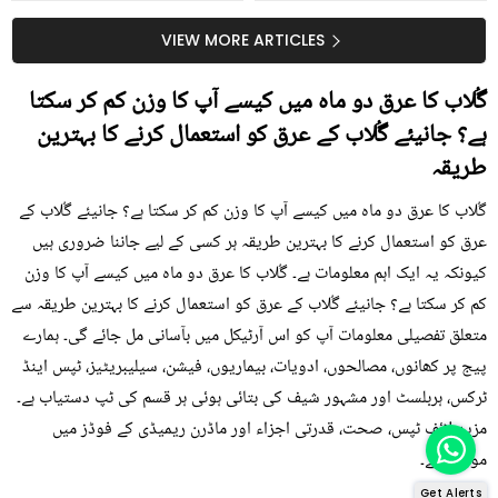
جلد کے 3 بڑے مسائل کا
گرمی کے موسم میں آڑو
سستا اور قدرتی حل
کیوں کھانا چاہیے؟
VIEW MORE ARTICLES
گُلاب کا عرق دو ماہ میں کیسے آپ کا وزن کم کر سکتا
ہے؟ جانیئے گُلاب کے عرق کو استعمال کرنے کا بہترین
طریقہ
گُلاب کا عرق دو ماہ میں کیسے آپ کا وزن کم کر سکتا ہے؟ جانیئے گُلاب کے
عرق کو استعمال کرنے کا بہترین طریقہ ہر کسی کے لیے جاننا ضروری ہیں
کیونکہ یہ ایک اہم معلومات ہے۔ گُلاب کا عرق دو ماہ میں کیسے آپ کا وزن
کم کر سکتا ہے؟ جانیئے گُلاب کے عرق کو استعمال کرنے کا بہترین طریقہ سے
متعلق تفصیلی معلومات آپ کو اس آرٹیکل میں بآسانی مل جائے گی۔ ہمارے
پیج پر کھانوں، مصالحوں، ادویات، بیماریوں، فیشن، سیلیبریٹیز، ٹپس اینڈ
ٹرکس، ہربلسٹ اور مشہور شیف کی بتائی ہوئی ہر قسم کی ٹپ دستیاب ہے۔
مزید لائف ٹپس، صحت، قدرتی اجزاء اور ماڈرن ریمیڈی کے فوڈز میں
موجود ہے۔
Get Alerts