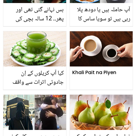
آپ حاملہ ہیں یا دودھ پلا
بس نہانے گئی تھی اور
رہی ہیں تو سویا ساس کا
پھر۔۔ 12 سالہ بچی کی
استعمال نہ کریں ۔۔ سویا
باتھ روم میں اچانک موت
ساس صحت کے فوائد، اور
کیسے ہوئی؟ افسوسناک
خطرات
واقعہ
کیا آپ کریلوں کے اِن
Khali Pait na Piyen
جادوئی اثرات سے واقف
ہیں؟