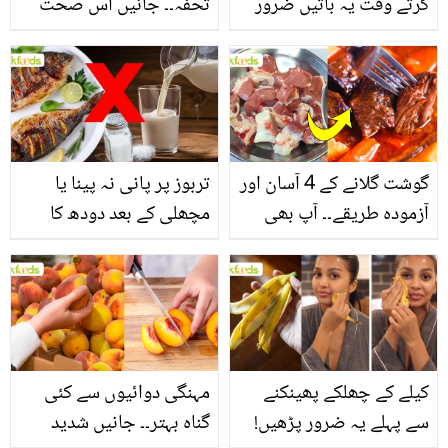
کرتے وقت یہ باتیں ضرور
تحفہ۔۔ جانیں اس صحت
یاد رکھیں
بخش پتوں کے 10 حیرت
انگیز طبی فوائد
گوشت گلانے کے 4 آسان اور
تربوز پر پانی نہ پینا یا
آزمودہ طریقے۔۔ آپ بھی
مچھلی کے بعد دودھ کا
جانیں انٹرنیشنل شیف کے
استعمال۔۔ جانیں کھانوں
بتائے راز
سے متعلق غلط فہمیوں کی
حقیقت کیا ہے اور افواہ
کیا؟
کیلے کے چھلکے پھینکنے
مہنگی دوائیوں سے کئی
سے پہلے یہ ضرور پڑھیں!
گناہ بہتر۔۔ جانیں شدید