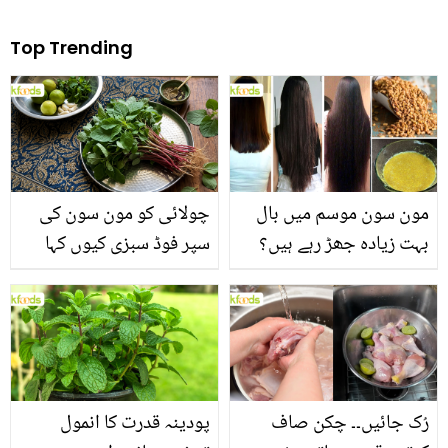
Top Trending
مون سون موسم میں بال
چولائی کو مون سون کی
بہت زیادہ جھڑ رہے ہیں؟
سپر فوڈ سبزی کیوں کہا
جانیں بالوں کو مضبوط
جاتا ہے؟ جانیں وٹامنز،
بنانے کے چند قدرتی طریقے
منرلز اور اینٹی آکسیڈنٹس
سے بھرپور اس سبزی کے
فائدے
رُک جائیں۔۔ چکن صاف
پودینہ قدرت کا انمول