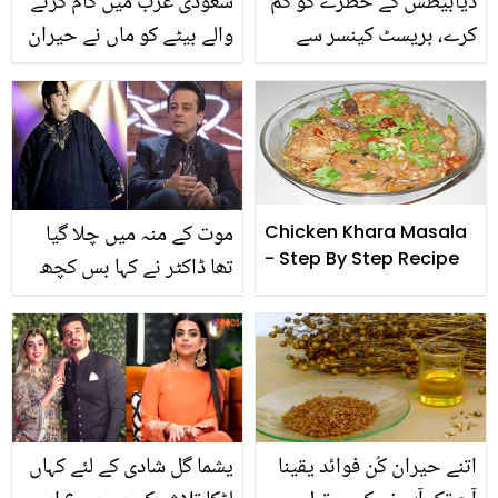
ذیابیطس کے خطرے کو کم
سعودی عرب میں کام کرنے
کرے، بریسٹ کینسر سے
والے بیٹے کو ماں نے حیران
بھی محفوظ رکھے۔۔۔
کردیا۔۔ جب ماں بیٹے سے
چھوٹی سی ناشپاتی بڑے
ملی تو بیٹے نے کیا کیا؟
بڑے کام
ویڈیو آپ کو بھی آبدیدہ
کردے
موت کے منہ میں چلا گیا
Chicken Khara Masala
- Step By Step Recipe
تھا ڈاکٹر نے کہا بس کچھ
دن ہیں۔۔ موٹاپے کی وجہ
سے 2 لوگ اٹھانے آتے تھے!
عدنان سمیع نے 230 کلو
سے اپناوزن کیسے کم کیا؟
اتنے حیران کُن فوائد یقینا
یشما گل شادی کے لئے کہاں