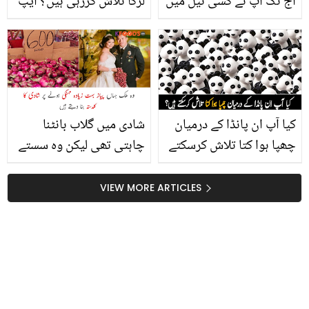
آج تک آپ نے کسی تیل میں
لڑکا تلاش کررہی ہیں؟ ایپ
نہ دیکھے ہوں گے ۔۔۔ السی
کا نام بتا کر کئی لوگوں کو
کے تیل میں صحت و
خوشخبری سنا دی
خوبصورتی کے ایک نہیں
ڈھیروں مسائل کے حل
کیا آپ ان پانڈا کے درمیان
شادی میں گلاب بانٹنا
چھپا ہوا کتا تلاش کرسکتے
چاہتی تھی لیکن وہ سستے
ہیں؟ 1 منٹ میں سوال کا
تھے ۔۔ جانیں یہ کون سا
جواب دیں پھر ہم بھی آپ
ملک ہے جہاں پیاز بہت
VIEW MORE ARTICLES
کی ذہانت کے قائل ہوجائیں
زیادہ مہنگی ہونے پر شادی
گے
کا گلدستہ بھی بن گئی؟