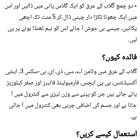
٭ دو چمچ گُلاب کے عرق کو ایک گلاس پانی میں ڈالیں اور اس
میں ایک چھوٹا ٹکڑا دار چینی ڈال کر 5 منٹ تک اچھی
پکائیں، جیسے ہی جوش آ جائے اس کو نیم ٹھنڈا ہونے پر پی
لیں۔
فائدہ کیوں؟
گُلاب کے عرق میں وٹامن اے، سی، ڈی، ای، بی-سکس 3، اینٹی
آکسیڈنٹس، بی پی ایچس، فارمیولیٹڈ فائبرز اور صفر کیلوریز
پائے جاتے ہیں جن کو پینے سے وزن تیزی سے کنٹرول میں آ
جاتا ہے اور جسم کی اضافی چربی بھی کنٹرول میں آ جاتی
ہے۔
استعمال کیسے کریں؟