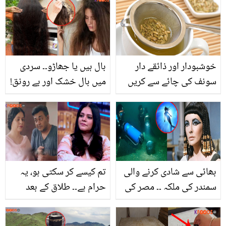
رات کی رانی کے صحت سے
کے والد کے کہے الفاظ
متعلق کرشماتی فوائد
جنھوں نے ان کی زندگی
بدل ڈالی
خوشبودار اور ذائقے دار
بال ہیں یا جھاڑو۔۔ سردی
سونف کی چائے سے کریں
میں بال خشک اور بے رونق!
نظامِ ہاضمہ کے مسائل کا
جب مہنگا شیمپو بھی اثر
خاتمہ، جانیئے اسے بنانے کا
نہ کرے تو یہ ماسک ضرور
طریقہ اور حیرت انگیز
آزمائیں
فوائد
بھائی سے شادی کرنے والی
تم کیسے کر سکتی ہو، یہ
سمندر کی ملکہ ۔۔ مصر کی
حرام ہے۔۔ طلاق کے بعد
وہ فرعون ملکہ، جس کا
اظفر علی کے ساتھ کام
پورا شہر سمندر میں چلا
کرنے پر سلمیٰ حسن کو کیا