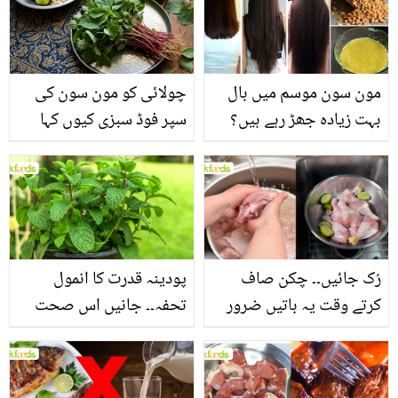
مون سون موسم میں بال
چولائی کو مون سون کی
بہت زیادہ جھڑ رہے ہیں؟
سپر فوڈ سبزی کیوں کہا
جانیں بالوں کو مضبوط
جاتا ہے؟ جانیں وٹامنز،
بنانے کے چند قدرتی طریقے
منرلز اور اینٹی آکسیڈنٹس
سے بھرپور اس سبزی کے
فائدے
رُک جائیں۔۔ چکن صاف
پودینہ قدرت کا انمول
کرتے وقت یہ باتیں ضرور
تحفہ۔۔ جانیں اس صحت
یاد رکھیں
بخش پتوں کے 10 حیرت
انگیز طبی فوائد