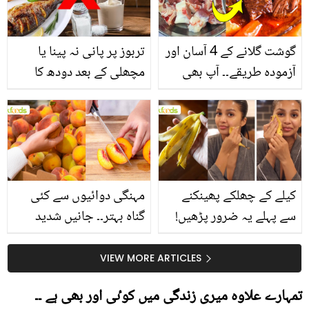
گوشت گلانے کے 4 آسان اور
تربوز پر پانی نہ پینا یا
آزمودہ طریقے۔۔ آپ بھی
مچھلی کے بعد دودھ کا
جانیں انٹرنیشنل شیف کے
استعمال۔۔ جانیں کھانوں
بتائے راز
سے متعلق غلط فہمیوں کی
حقیقت کیا ہے اور افواہ
کیا؟
کیلے کے چھلکے پھینکنے
مہنگی دوائیوں سے کئی
سے پہلے یہ ضرور پڑھیں!
گناہ بہتر۔۔ جانیں شدید
جلد کے 3 بڑے مسائل کا
گرمی کے موسم میں آڑو
سستا اور قدرتی حل
کیوں کھانا چاہیے؟
VIEW MORE ARTICLES
تمہارے علاوہ میری زندگی میں کوٸی اور بھی ہے ۔۔