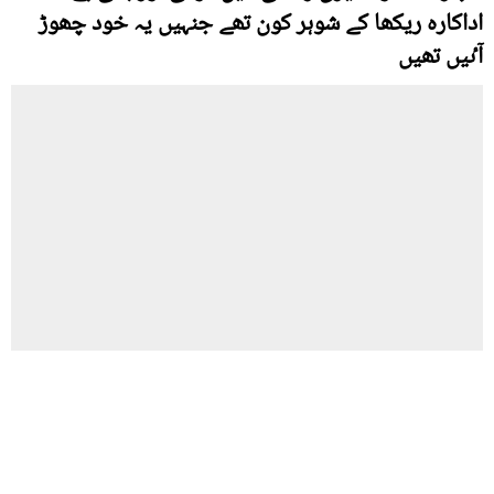
اداکارہ ریکھا کے شوہر کون تھے جنہیں یہ خود چھوڑ
آٸیں تھیں