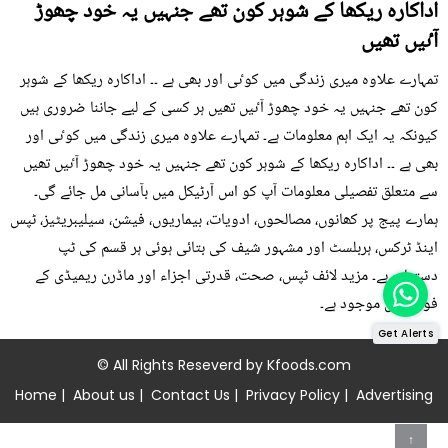
اداکارہ ریکھا کے شوہر کون تھے جنہیں یہ خود چھوڑ
آٸیں تھیں
تمہارے علاوہ میری زندگی میں کوٸی اور بھی ہے ۔۔ اداکارہ ریکھا کے شوہر
کون تھے جنہیں یہ خود چھوڑ آٸیں تھیں ہر کسی کے لیے جاننا ضروری ہیں
کیونکہ یہ ایک اہم معلومات ہے۔ تمہارے علاوہ میری زندگی میں کوٸی اور
بھی ہے ۔۔ اداکارہ ریکھا کے شوہر کون تھے جنہیں یہ خود چھوڑ آٸیں تھیں
سے متعلق تفصیلی معلومات آپ کو اس آرٹیکل میں بآسانی مل جائے گی۔
ہمارے پیج پر کھانوں، مصالحوں، ادویات، بیماریوں، فیشن، سیلیبریٹیز، ٹپس
اینڈ ٹرکس، ہربلسٹ اور مشہور شیف کی بتائی ہوئی ہر قسم کی ٹپ
دستیاب ہے۔ مزید لائف ٹپس، صحت، قدرتی اجزاء اور ماڈرن ریمیڈی کے
فوڈز میں موجود ہے۔
Get Alerts
© All Rights Reseverd by
Kfoods.com
Home
|
About us
|
Contact Us
|
Privacy Policy
|
Advertising
↑