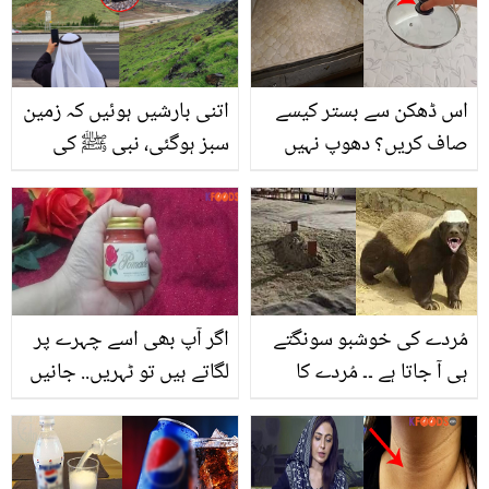
گیا
کچھ سننا پڑا؟
اس ڈھکن سے بستر کیسے
اتنی بارشیں ہوئیں کہ زمین
صاف کریں؟ دھوپ نہیں
سبز ہوگئی، نبی ﷺ کی
آرہی تو ہاس طریقے سے
حدیث سچ ہوگئی ۔۔ سعودی
بستر صاف کریں اور کیڑے
عرب میں قیامت کی
مکوڑوں سے نجات پائیں
کونسی بڑی نشانی پوری
ہوگئی؟ ویڈیو دیکھیں
مُردے کی خوشبو سونگتے
اگر آپ بھی اسے چہرے پر
ہی آ جاتا ہے ۔۔ مُردے کا
لگاتے ہیں تو ٹہریں.. جانیں
گوشت کھانے والا جانور،
یہ کریم جسم کے کس
جس نے مُردوں کو بھی
حصے پر استعمال کے لئے
نہیں چھوڑا
بنی ہے اور اس سے کیسے