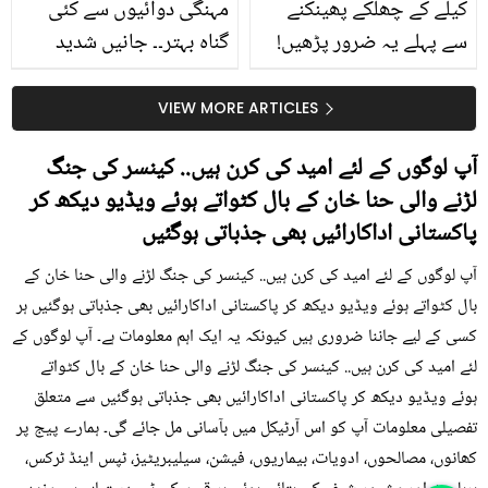
کیلے کے چھلکے پھینکنے
مہنگی دوائیوں سے کئی
سے پہلے یہ ضرور پڑھیں!
گناہ بہتر۔۔ جانیں شدید
جلد کے 3 بڑے مسائل کا
گرمی کے موسم میں آڑو
سستا اور قدرتی حل
کیوں کھانا چاہیے؟
VIEW MORE ARTICLES
آپ لوگوں کے لئے امید کی کرن ہیں.. کینسر کی جنگ
لڑنے والی حنا خان کے بال کٹواتے ہوئے ویڈیو دیکھ کر
پاکستانی اداکارائیں بھی جذباتی ہوگئیں
آپ لوگوں کے لئے امید کی کرن ہیں.. کینسر کی جنگ لڑنے والی حنا خان کے
بال کٹواتے ہوئے ویڈیو دیکھ کر پاکستانی اداکارائیں بھی جذباتی ہوگئیں ہر
کسی کے لیے جاننا ضروری ہیں کیونکہ یہ ایک اہم معلومات ہے۔ آپ لوگوں کے
لئے امید کی کرن ہیں.. کینسر کی جنگ لڑنے والی حنا خان کے بال کٹواتے
ہوئے ویڈیو دیکھ کر پاکستانی اداکارائیں بھی جذباتی ہوگئیں سے متعلق
تفصیلی معلومات آپ کو اس آرٹیکل میں بآسانی مل جائے گی۔ ہمارے پیج پر
کھانوں، مصالحوں، ادویات، بیماریوں، فیشن، سیلیبریٹیز، ٹپس اینڈ ٹرکس،