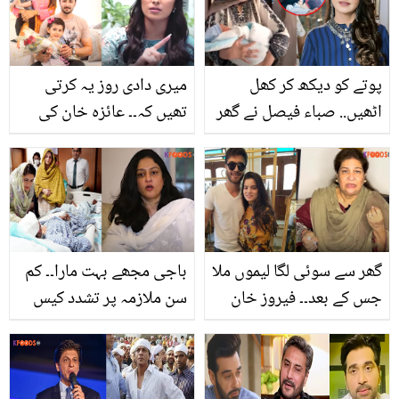
پوتے کو دیکھ کر کھل
میری دادی روز یہ کرتی
اٹھیں.. صباء فیصل نے گھر
تھیں کہ۔۔ عائزہ خان کی
پر بہو اور پوتے کا استقبال
دادی کی وہ کون سی عادت
کیسے کیا؟دیکھیں ویڈیو
تھی جسے اپنا کر وہ شہرت
کی بلندیوں پر پہنچ گئیں؟
گھر سے سوئی لگا لیموں ملا
باجی مجھے بہت مارا۔۔ کم
جس کے بعد۔۔ فیروز خان
سن ملازمہ پر تشدد کیس
کے گھر پر کالا جادو کس نے
میں آواز بلند کرنے والی
کروایا؟ والدہ کے انکشافات
نادیہ جمیل سے رضوانہ نے
کیا فرمائش کی کہ وہ