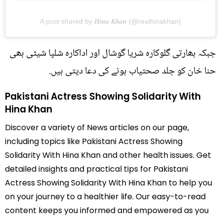
A post shared by 𝑯𝒊𝒏𝒂 𝑲𝒉𝒂𝒏 (@realhinakhan)
جبکہ بھارتی گلوکارہ شریا گوشال اور اداکارہ شلپا شیٹی بھی
حنا خان کو جلد صحتیاب ہونے کی دعا دیتی ہیں.
Pakistani Actress Showing Solidarity With
Hina Khan
Discover a variety of News articles on our page,
including topics like Pakistani Actress Showing
Solidarity With Hina Khan and other health issues. Get
detailed insights and practical tips for Pakistani
Actress Showing Solidarity With Hina Khan to help you
on your journey to a healthier life. Our easy-to-read
content keeps you informed and empowered as you