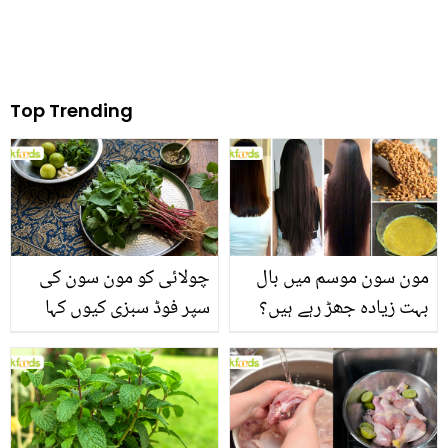
Top Trending
مون سون موسم میں بال
چولائی کو مون سون کی
بہت زیادہ جھڑ رہے ہیں؟
سپر فوڈ سبزی کیوں کہا
جانیں بالوں کو مضبوط
جاتا ہے؟ جانیں وٹامنز،
بنانے کے چند قدرتی طریقے
منرلز اور اینٹی آکسیڈنٹس
سے بھرپور اس سبزی کے
فائدے