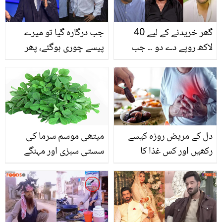
جذباتی ہوگئیں؟
گھر خریدنے کے لیے 40
جب درگارہ گیا تو میرے
لاکھ روپے دے دو ۔۔ جب
پیسے چوری ہوگئے، پھر
لائیو شو میں عدنان
ایک فقیر نے آکر کہا کہ۔۔
صدیقی نے ہمایوں اور
شاہ رخ خان کو فقیر نے کیا
فیصل سے مدد مانگی، تو
دعا دی تھی جس کی وجہ
کیا ہوا؟
سے آج اُن کے پاس سب
کچھ ہے؟
دل کے مریض روزہ کیسے
میتھی موسم سرما کی
رکھیں اور کس غذا کا
سستی سبزی اور مہنگے
استعمال کریں؟ ماہرین کی
فائدے
اہم رائے