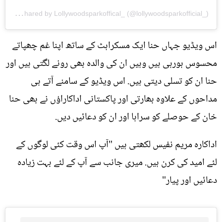
A
post shared by Lollywoodsparkoffical_ (@lollywoodsparkofficial_)
اس ویڈیو جہاں حنا ایک مسکراہٹ کے ساتھ اپنا غم چھپاتے
محسوس ہورہی ہیں وہیں ان کی والدہ بھی رونے لگتی ہیں اور
حنا ان کو تسلی دیتی ہیں. اس ویڈیو کے سامنے آتے ہی
مداحوں کے علاوہ بھارتی اور پاکستانی اداکاراؤں نے بھی حنا
خان کے حوصلے کو سراہا اور ان کو دعائیں دیں.
اداکارہ مریم نفیس لکھتی ہیں "آپ اس وقت کئی لوگوں کے
لئے امید کی کرن ہیں. میری جانب سے آپ کے لئے بہت زیادہ
دعائیں اور پیار"