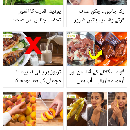
رُک جائیں۔۔ چکن صاف
پودینہ قدرت کا انمول
کرتے وقت یہ باتیں ضرور
تحفہ۔۔ جانیں اس صحت
یاد رکھیں
بخش پتوں کے 10 حیرت
انگیز طبی فوائد
گوشت گلانے کے 4 آسان اور
تربوز پر پانی نہ پینا یا
آزمودہ طریقے۔۔ آپ بھی
مچھلی کے بعد دودھ کا
جانیں انٹرنیشنل شیف کے
استعمال۔۔ جانیں کھانوں
بتائے راز
سے متعلق غلط فہمیوں کی
حقیقت کیا ہے اور افواہ
کیا؟