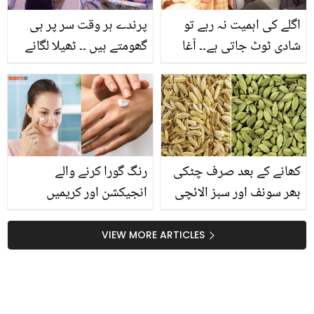
اگلے کی اہمیت نہ رہے تو
پرندے ہر وقت سر پر ہی
شادی ٹوٹ جاتی ہے۔۔ آغا
گھومتے ہیں ۔۔ ٹھیلا لگانے
علی نے طلاق پر بات کرتے
والے غریب بابا ایسا کیا
ہوئے حنا الطاف کو کیا دعا
کرتے ہیں کہ پرندے ان سے
دی؟
اتنی محبت کرتے ہیں؟
کھانے کے بعد صرف چٹکی
رنگ گورا کرنے والے
بھر سونف اور سبز الائچی
انجیکشن اور کریمیں
ملا کر کھائيں اور صحت کے
خطرناک ۔۔ یہ چیزیں کس
ان سنگین مسائل سے نجات
طرح بیماریاں پھیلا رہی
VIEW MORE ARTICLES
میں مدد حاصل کریں
ہیں؟