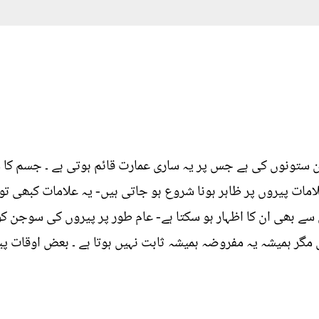
ستونوں کی ہے جس پر یہ ساری عمارت قائم ہوتی ہے ۔ جسم کا م
امات پیروں پر ظاہر ہونا شروع ہو جاتی ہیں- یہ علامات کبھی ت
 بھی ان کا اظہار ہو سکتا ہے- عام طور پر پیروں کی سوجن کو 
ہیں مگر ہمیشہ یہ مفروضہ ہمیشہ ثابت نہیں ہوتا ہے ۔ بعض اوقات