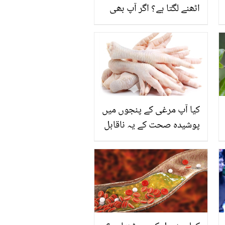
اٹھنے لگتا ہے؟ اگر آپ بھی
اس تکلیف کا شکار ہیں تو
جانیں درد کو کم کرنے کے
گھریلو مگر کارآمد ٹوٹکے
کیا آپ مرغی کے پنجوں میں
پوشیدہ صحت کے یہ ناقابل
یقین راز جانتے ہیں؟