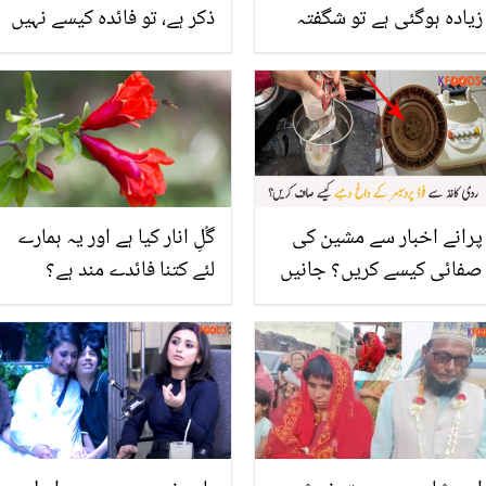
زیادہ ہوگئی ہے تو شگفتہ
ذکر ہے، تو فائدہ کیسے نہیں
اعجاز نے گھر بیٹھے کونسا
ہوگا ۔۔ انجیر کے فائدے جان
سستا فیشل کرنے کا طریقہ
کر آپ آج سے اس کا
بتادیا
باقاعدگی سے استعمال کرنے
لگ جائیں گے
پرانے اخبار سے مشین کی
گُلِ انار کیا ہے اور یہ ہمارے
صفائی کیسے کریں؟ جانیں
لئے کتنا فائدے مند ہے؟
اس کا آسان طریقہ جس سے
جانیئے اس کی وہ افادیت
ہر پرانی چیز نئی جیسی بن
جو کسی نعمت سے کم نہیں
جائے