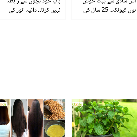
اس شادی سے بہت خوش
باپ خود بچوں سے رابطہ
ہوں کیونکہ.. 25 سال کی
نہیں کرتا۔۔ دانیہ انور کی
دلہن نے 70 برس کے دولہا
سابق شوہر اور دوسری
کی تعریف میں کیا کہا؟
شادی سے متعلق گفتگو