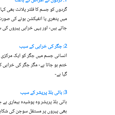
1: گردوں کے امراض کے باعث
گردوں کو جسم کا فلٹر پلانٹ بھی کہا
میں پتھری یا انفیکشن ہونے کی صورت 
جاتے ہیں- اور یہی خرابی پیروں کی
2: جگر کی خرابی کے سبب
انسانی جسم میں جگر کو ایک مرکزی حی
ختم ہو جاتا ہے- مگر جگر کی خرابی 
گیا ہے-
3: ہا‏ئی بلڈ پریشر کے سبب
ہائی بلڈ پریشر وہ پوشیدہ بیماری ہے 
بھی پیروں پر مستقل سوجن کی شکای