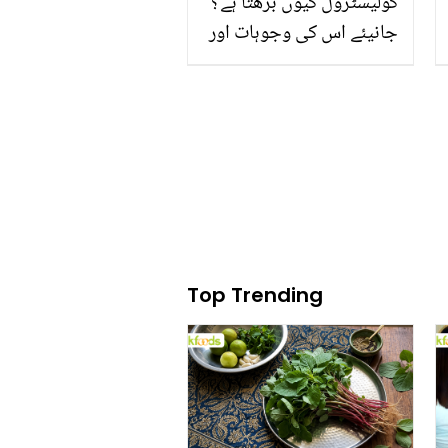
کولیسٹرول کیوں بڑھتا ہے؟
جانیئے اس کی وجوہات اور
کولیسٹرول کنٹرول کرنے
والی 5 عام غذائیں
Top Trending