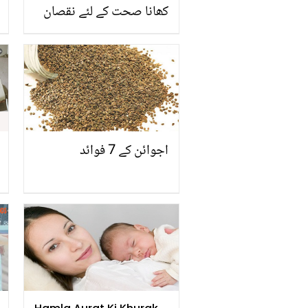
کھانا صحت کے لئے نقصان
دہ ہوسکتا ہے؟ ایسی
معلومات جو ہر کسی کو پتہ
ہونی چاہیئے
اجوائن کے 7 فوائد