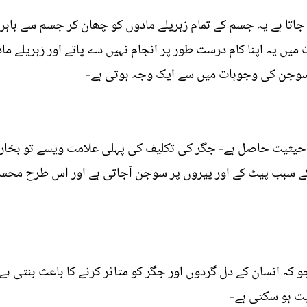
 جاتا ہے یہ جسم کے تمام زہریلے مادوں کو چھان کر جسم سے باہر
میں یہ اپنا کام درست طور پر انجام نہیں دے پاتے اور زہریلے م
 سوجن کی وجوہات میں سے ایک وجہ ہوتی ہے-
ثيت حاصل ہے- جگر کی تکلیف کی پہلی علامت ویسے تو بخار کا آن
کے سبب پیٹ کے اور پیروں پر سوجن آجاتی ہے اور اس طرح محسو
جو کہ انسان کے دل گردوں اور جگر کو متاثر کرنے کا باعث بنتی ہ
ت ہو سکتی ہے-