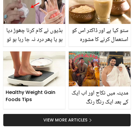
داستان جن کی اولاد نے
نہیں لگاتیں؟
انہیں تنہا چھوڑ دیا
ستو کیا ہے اور ڈاکٹر اس کو
ہڈیوں نے کام کرنا چھوڑ دیا
استعمال کرنے کا مشورہ
ہو یا پھر درد نہ جا رہا ہو تو
کیوں دیتے ہیں؟ جانیں اس
یہ نسخہ اپنا لیں ۔۔ ہڈیوں
سستی چیز کے مہنگے
کی سنگین بیماری کے لیے
فائدے
آسان ترین نسخہ جو آپ
کی ہڈیاں مضبوط کر دے گا
مدینہ میں نکاح اور اب ایک
Healthy Weight Gain
Foods Tips
کے بعد ایک رنگا رنگ
تقریبات۔۔ عمر شہزاد اور
شانزے کی مہندی تصاویر
VIEW MORE ARTICLES
وائرل