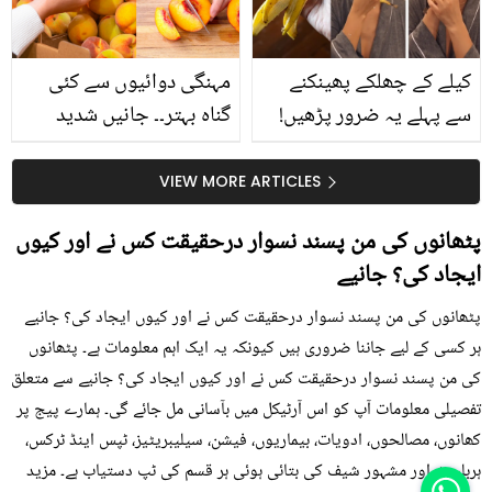
کیا؟
کیلے کے چھلکے پھینکنے
مہنگی دوائیوں سے کئی
سے پہلے یہ ضرور پڑھیں!
گناہ بہتر۔۔ جانیں شدید
جلد کے 3 بڑے مسائل کا
گرمی کے موسم میں آڑو
سستا اور قدرتی حل
کیوں کھانا چاہیے؟
VIEW MORE ARTICLES
پٹھانوں کی من پسند نسوار درحقیقت کس نے اور کیوں
ایجاد کی؟ جانیے
پٹھانوں کی من پسند نسوار درحقیقت کس نے اور کیوں ایجاد کی؟ جانیے
ہر کسی کے لیے جاننا ضروری ہیں کیونکہ یہ ایک اہم معلومات ہے۔ پٹھانوں
کی من پسند نسوار درحقیقت کس نے اور کیوں ایجاد کی؟ جانیے سے متعلق
تفصیلی معلومات آپ کو اس آرٹیکل میں بآسانی مل جائے گی۔ ہمارے پیج پر
کھانوں، مصالحوں، ادویات، بیماریوں، فیشن، سیلیبریٹیز، ٹپس اینڈ ٹرکس،
ہربلسٹ اور مشہور شیف کی بتائی ہوئی ہر قسم کی ٹپ دستیاب ہے۔ مزید