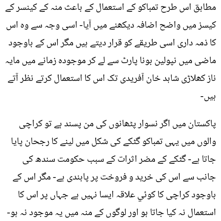
مطابق اس طرح تمباکو کے استعمال کے باعث منہ کے کینسر کے
کیسز میں واضح اضافہ دیکھنے میں آیا- اسی وجہ سے وہ اس
کا ذمہ داری اسی طریقے کو قرار دیتے ہیں مگر اس کے باوجود
ماضی میں نپولین بونا پارٹ سے لے کر موجودہ زمانے میں مایہ
ناز کھلاڑی شاہد خان آفریدی تک اس کا استعمال کرتے نظر آتے
ہیں-
پاکستان میں اگر نسوار پٹھانوں کی من پسند ہے تو کراچی
والوں میں یہی تمباکو گٹکے کی شکل میں لینے کا رجحان پایا
جاتا ہے- گٹکے کے مضر اثرات کے سبب حکومت سندھ کی
جانب سے اس کی خرید و فروخت پر پابندی ہے- مگر اس کے
باوجود کراچی کا کوئي علاقہ ایسا نہیں ہے جہاں پر اس کا
استعمال نہ کیا جاتا ہو اور لوگوں کے منہ میں یہ موجود نہ ہو-