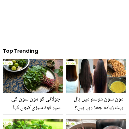
Top Trending
مون سون موسم میں بال
چولائی کو مون سون کی
بہت زیادہ جھڑ رہے ہیں؟
سپر فوڈ سبزی کیوں کہا
جانیں بالوں کو مضبوط
جاتا ہے؟ جانیں وٹامنز،
بنانے کے چند قدرتی طریقے
منرلز اور اینٹی آکسیڈنٹس