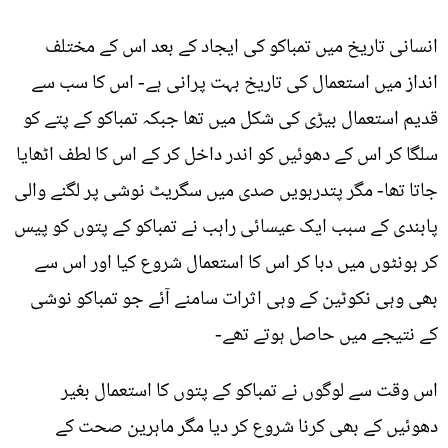
انسانی تاریخ میں تمباکو کی ایجاد کے بعد اس کے مختلف
انداز میں استعمال کی تاریخ بہت پرانی ہے- اس کا سب سے
قدیم استعمال بیڑی کی شکل میں تھا جبکہ تمباکو کے پتے کو
سلگا کر اس کے دھوئيں کو اندر داخل کر کے اس کا لطف اٹھایا
جاتا تھا- مگر پتدرہویں صدی میں سگریٹ نوشی پر لگنے والی
پابندی کے سبب ایک عیسائی راہب نے تمباکو کے پتوں کو پیس
کر ہونٹوں میں دبا کر اس کا استعمال شروع کیا اور اس سے
بھی وہی نکوٹین کے وہی اثرات سامنے آئے جو تمباکو نوشی
کے نتیجے میں حاصل ہوتے تھے-
اس وقت سے لوگوں نے تمباکو کے پتوں کا استعمال بغیر
دھوئيں کے بھی کرنا شروع کر دیا مگر ماہرین صحت کے