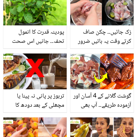
سے بھرپور اس سبزی کے
فائدے
رُک جائیں۔۔ چکن صاف
پودینہ قدرت کا انمول
کرتے وقت یہ باتیں ضرور
تحفہ۔۔ جانیں اس صحت
یاد رکھیں
بخش پتوں کے 10 حیرت
انگیز طبی فوائد
گوشت گلانے کے 4 آسان اور
تربوز پر پانی نہ پینا یا
آزمودہ طریقے۔۔ آپ بھی
مچھلی کے بعد دودھ کا
جانیں انٹرنیشنل شیف کے
استعمال۔۔ جانیں کھانوں
بتائے راز
سے متعلق غلط فہمیوں کی
حقیقت کیا ہے اور افواہ