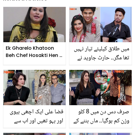
میں طلاق کیلیئے تیار نہیں
Ek Gharelo Khatoon
Beh Chef Hosakti Hen -
تھا مگر۔۔ حارث جاوید نے
Chef Samia Jamil
اداکارہ مریم فاطمہ سے
علیحدگی کی وجہ بتاتے
ہوئے کیا کہا؟
صرف دس دن میں 8 کلو
فضا علی ایک اچھی بیوی
وزن کم ہوگیا۔۔ ماں بننے کے
اور بہو تھیں اور اب سے
بعد پری ہاشمی نے موٹاپا
طلاق.. سابق شوہر نے