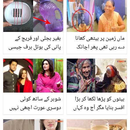
کیسے کم کیا؟
ریٹنگ کی خاطر زخم
کریدنے والوں کو کھری
کھری سنا ڈالی ل
ماں زمین پر بیٹھی کھانا
بغیر بجلی اور فریج کے
دے رہی تھی پھر اچانک
پانی کی بوتل برف جیسی
بیٹا آگیا۔۔ بیٹے کی والدہ کو
ٹھنڈی کیسے کریں؟ ہزاروں
سونے کا تحقہ دینے کی
روپے بچانے والے 3 آزمودہ
ویڈیو آپ کو بھی جذباتی
ٹوٹکے
کر دے گی
بیٹوں کو پڑھا لکھا کر بڑا
شوہر کے ساتھ کوئی
افسر بنایا مگر آج وہ کہاں
دوسری عورت اچھی نہیں
ہیں کچھ نہیں پتہ ۔۔ بوڑھی
لگتی۔۔ حبا بخاری اپنے نام
اکیلی ماں کی دلخراش
کے ساتھ میاں کا نام کیوں