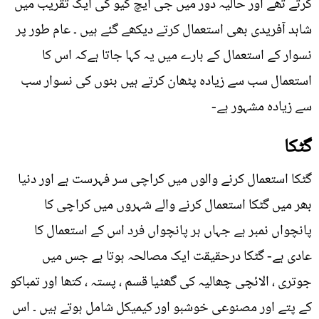
کرتے تھے اور حالیہ دور میں جی ایچ کیو کی ایک تقریب میں
شاہد آفریدی بھی استعمال کرتے دیکھے گئے ہیں ۔ عام طور پر
نسوار کے استعمال کے بارے میں یہ کہا جاتا ہےکہ اس کا
استعمال سب سے زيادہ پٹھان کرتے ہیں بنوں کی نسوار سب
سے زيادہ مشہور ہے-
گٹکا
گٹکا استعمال کرنے والوں میں کراچی سر فہرست ہے اور دنیا
بھر میں گٹکا استعمال کرنے والے شہروں میں کراچی کا
پانچواں نمبر ہے جہاں ہر پانچواں فرد اس کے استعمال کا
عادی ہے- گٹکا درحقیقت ایک مصالحہ ہوتا ہے جس میں
جوتری ، الائچی چھالیہ کی گھٹیا قسم ، پستہ ، کتھا اور تمباکو
کے پتے اور مصنوعی خوشبو اور کیمیکل شامل ہوتے ہیں ۔ اس