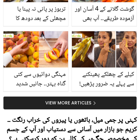
گوشت گلانے کے 4 آسان اور
تربوز پر پانی نہ پینا یا
آزمودہ طریقے۔۔ آپ بھی
مچھلی کے بعد دودھ کا
جانیں انٹرنیشنل شیف کے
استعمال۔۔ جانیں کھانوں
بتائے راز
سے متعلق غلط فہمیوں کی
حقیقت کیا ہے اور افواہ
کیا؟
کیلے کے چھلکے پھینکنے
مہنگی دوائیوں سے کئی
سے پہلے یہ ضرور پڑھیں!
گناہ بہتر۔۔ جانیں شدید
جلد کے 3 بڑے مسائل کا
گرمی کے موسم میں آڑو
سستا اور قدرتی حل
کیوں کھانا چاہیے؟
VIEW MORE ARTICLES
کہنی پر جمی میل، ہاتھوں یا پیروں کی خراب رنگت ۔۔
کریم جو بازار میں آسانی سے دستیاب اور آپ کے جسم
کے مخصوص جگہوں کے کالے پن کو دور کرسکتی ہے؟