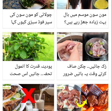
مون سون موسم میں بال
چولائی کو مون سون کی
بہت زیادہ جھڑ رہے ہیں؟
سپر فوڈ سبزی کیوں کہا
جانیں بالوں کو مضبوط
جاتا ہے؟ جانیں وٹامنز،
بنانے کے چند قدرتی طریقے
منرلز اور اینٹی آکسیڈنٹس
سے بھرپور اس سبزی کے
فائدے
رُک جائیں۔۔ چکن صاف
پودینہ قدرت کا انمول
کرتے وقت یہ باتیں ضرور
تحفہ۔۔ جانیں اس صحت
یاد رکھیں
بخش پتوں کے 10 حیرت
انگیز طبی فوائد