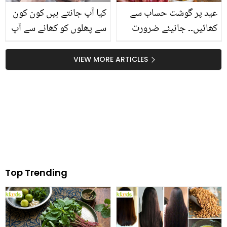
عید پر گوشت حساب سے
کیا آپ جانتے ہیں کون کون
کھائیں۔۔ جانیئے ضرورت
سے پھلوں کو کھانے سے آپ
سے زیادہ گوشت کھانا کس
گنج پن سے بچ سکتے
خطرناک بیماری میں مبتلا
ہیں؟؟؟ جانیں وہ کون سے
VIEW MORE ARTICLES
کر سکتا ہے؟
پھل ہیں اور آج ہی سے
انہیں کھانا شروع کر دیں
کہیں دیر نہ ہو جائے
Top Trending