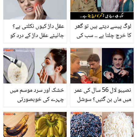
نہیں چھوڑی
لوگ پیسے دیتے ہیں تو گھر
عقل داڑ کیوں نکلتی ہے؟
کا خرچ چلتا ہے ۔۔ سب کی
جانیئے عقل داڑ کے درد کو
مدد کرنے والے مشہور اداکار
دور کرنے کے طریقے اور اس
مسعود خواجہ کے آخری دن
سے بچاؤ کا مؤثر علاج
کس اذیت میں گزرے؟
نصیبو لال 56 سال کی عمر
خشک اور سرد موسم میں
میں ماں بن گئیں؟ سوشل
چہرے کی خوبصورتی
میڈیا پر وائرل خبر کی
برقرار رکھنے کے لیئے
سچائی سامنے آگئی
بہترین گھریلو فیس ماسک
کون سے ہیں؟ بنانے کا
طریقہ جان لیں