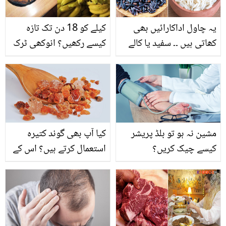
یہ چاول اداکارائیں بھی
کیلے کو 18 دن تک تازہ
کھاتی ہیں ۔۔ سفید یا کالے
کیسے رکھیں؟ انوکھی ٹرک
کون سے چاول صحت کے
جس سے آپ بھی مہنگے
لئے فائدے مند ہیں؟
پھل ضائع ہونے سے بچا
سکتے ہیں
مشین نہ ہو تو بلڈ پریشر
کیا آپ بھی گوند کتیرہ
کیسے چیک کریں؟
استعمال کرتے ہیں؟ اس کے
نقصان اور فائدے جان لیں
تاکہ بھرپور فائدہ اٹھا
سکیں