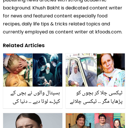
background. Khush Bakht is dedicated content writer
for news and featured content especially food
recipes, daily life tips & tricks related topics and
currently employed as content writer at kfoods.com.
Related Articles
ٹیکسی چلا کر بچوں کو
ہسپتال والوں نے بچی کے
پڑھایا مگر ۔۔ ٹیکسی چلانے
کپڑے لوٹا دیے ۔۔ دنیا کی
والی ماں کی کہانی، جس
سب سے بھاری بچی کی
نے بچوں کے منہ موڑنے کے
پیدائش سے جڑی حیرت
بعد بھی ان کے لیے دعا کرنا
انگیز کہانی