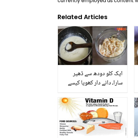
currently employed as content w
Related Articles
ایک کلو دودھ سے ڈھیر
سارا، دانے دار کھویا کیسے
بنائیں؟ جانیں گھر میں ہی
مزیدار کھویا بنانے کی آسان
ترکیب