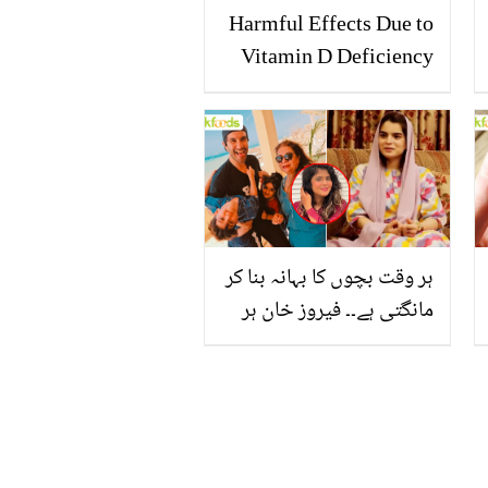
Harmful Effects Due to
Vitamin D Deficiency
ہر وقت بچوں کا بہانہ بنا کر
مانگتی ہے۔۔ فیروز خان ہر
ماہ کتنے لاکھ دیتے ہیں؟
بہن کے بیان پر صارفین نے
علیزے کی ایسی تیسی کر
دی