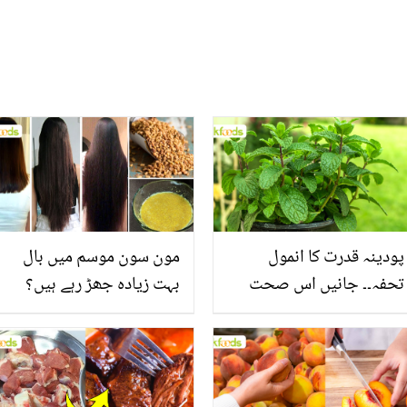
پودینہ قدرت کا انمول
مون سون موسم میں بال
تحفہ۔۔ جانیں اس صحت
بہت زیادہ جھڑ رہے ہیں؟
بخش پتوں کے 10 حیرت
جانیں بالوں کو مضبوط
انگیز طبی فوائد
بنانے کے چند قدرتی طریقے