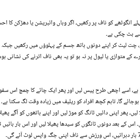
ہلے انگوٹھے کو ناف پر رکھیں، اگر وہاں وائبریشن یا دھڑکن کا ا
ے ہٹ چکی ہے۔
 چت لیٹ کر اپنے دونوں ہاتھ جسم کے پہلوﺅں میں رکھیں جبکہ پ
ے کے متوازی یا لیول پر نہ ہو تو یہ بھی ناف اترنے کی نشانی ہو
ے، اسے اچھی طرح پیس لیں اور پھر ایک چائے کا چمچ اس سفوف
ائے گا، تاہم کچھ افراد کو ریلیف میں زیادہ وقت لگ سکتا ہے۔
یں، پھر اپنی دائیں ٹانگ کو موڑ لیں اور اپنے ہاتھوں کو آگے پھیل
7 بار اسے دہرائیں۔ اس کے بعد دونوں ٹانگوں کو سیدھا پھیلا لیں اور اس بار 