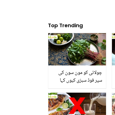
Top Trending
چولائی کو مون سون کی
سپر فوڈ سبزی کیوں کہا
جاتا ہے؟ جانیں وٹامنز،
منرلز اور اینٹی آکسیڈنٹس
سے بھرپور اس سبزی کے
فائدے