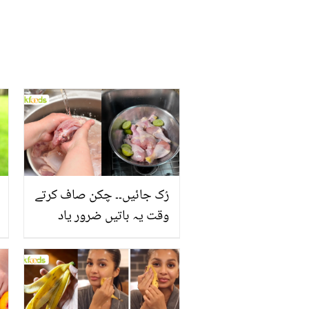
رُک جائیں۔۔ چکن صاف کرتے
وقت یہ باتیں ضرور یاد
رکھیں