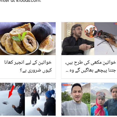
riter at kfoods.com.
خواتین مکھی کی طرح ہیں،
خواتین کے لیے انجیر کھانا
جتنا پیچھے بھاگیں گے وہ ۔۔
کیوں ضروری ہے؟
عدنان صدیقی نے خواتین
کے لیے مکھی کا لفظ
استعمال کیوں کیا؟ ویڈیو
وائرل