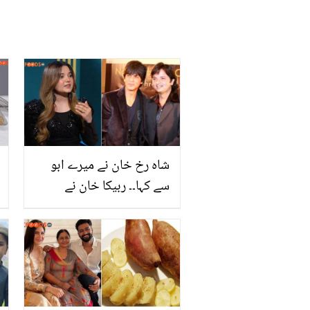
شاہ رخ خان نے میرے ابو
سے کہا۔۔ ربیکا خان نے
ماضی کی کون سی بات بتا
کر سب کو حیران کر دیا؟