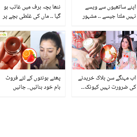
اپنے ساتھیوں سے ویسے
ننھا بچہ برف میں غائب ہو
نہیں ملتا جیسے ۔۔ مشہور
گیا ۔۔ ماں کی غلطی بچے پر
پاکستانی ولاگر محمد شیراز
بھاری پڑ سکتی تھی،
کے والد نے اس کی ولاگنگ
دیکھیے
چھوڑنے کی کیا وجوہات
بتائیں؟
اب مہنگے سن بلاک خریدنے
پھٹے ہونٹوں کے لئے فروٹ
کی ضرورت نہیں کیونکہ۔۔
بام خود بنائیں.. جانیں
جانیں غزل صدیقی نے
آسانی سے گھر پر بننے والا
لڑکیوں کو گھر بیٹھے چند
سستا لپ بام بنانے کا طریقہ
اجزاء سے سن بلاک بنانے کا
کون سا خاص طریقہ بتادیا؟