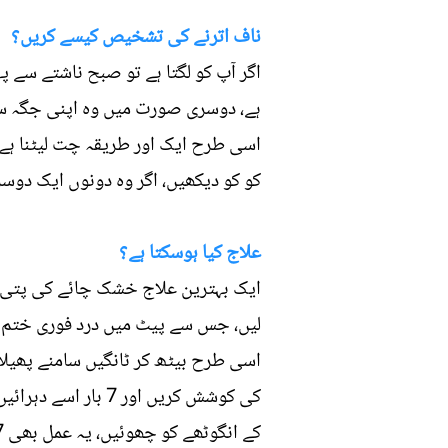
ناف اترنے کی تشخیص کیسے کریں؟
اگر آپ کو لگتا ہے تو صبح ناشتے سے پ
ہے، دوسری صورت میں وہ اپنی جگہ س
اسی طرح ایک اور طریقہ چت لیٹنا ہے،
کو کو دیکھیں، اگر وہ دونوں ایک دوسر
علاج کیا ہوسکتا ہے؟
ایک بہترین علاج خشک چائے کی پتی ہ
لیں، جس سے پیٹ میں درد فوری ختم ہوج
اسی طرح بیٹھ کر ٹانگیں سامنے پھیلا ل
کی کوشش کریں اور 
کے انگوٹھے کو چھوئیں، یہ عمل بھی 7 بار دہرائیں، اس ورزش سے ناف اپنی جگہ واپس لوٹ آئے گی۔