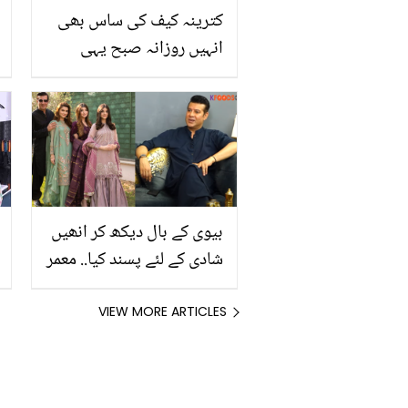
کترینہ کیف کی ساس بھی
انہیں روزانہ صبح یہی
کھلاتی ہیں تا کہ ۔۔ جانیں
جلد اور بالوں کے لیے
شکرقندی کے 5 حیرت انگیز
فائدے کیا ہیں؟
بیوی کے بال دیکھ کر انھیں
شادی کے لئے پسند کیا.. معمر
رانا اور ان کی اہلیہ کے ساتھ
نجی زندگی سے متعلق
VIEW MORE ARTICLES
دلچسپ باتیں