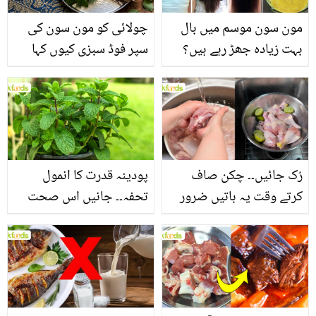
مون سون موسم میں بال
چولائی کو مون سون کی
بہت زیادہ جھڑ رہے ہیں؟
سپر فوڈ سبزی کیوں کہا
جانیں بالوں کو مضبوط
جاتا ہے؟ جانیں وٹامنز،
بنانے کے چند قدرتی طریقے
منرلز اور اینٹی آکسیڈنٹس
سے بھرپور اس سبزی کے
فائدے
رُک جائیں۔۔ چکن صاف
پودینہ قدرت کا انمول
کرتے وقت یہ باتیں ضرور
تحفہ۔۔ جانیں اس صحت
یاد رکھیں
بخش پتوں کے 10 حیرت
انگیز طبی فوائد