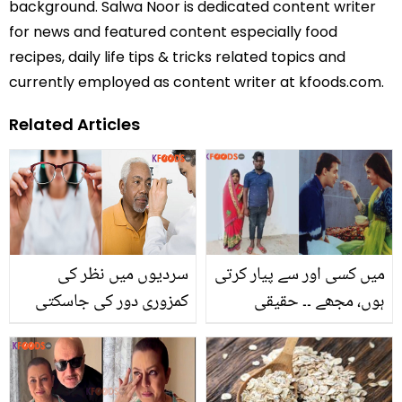
background. Salwa Noor is dedicated content writer
for news and featured content especially food
recipes, daily life tips & tricks related topics and
currently employed as content writer at kfoods.com.
Related Articles
میں کسی اور سے پیار کرتی
سردیوں میں نظر کی
ہوں، مجھے ۔۔ حقیقی
کمزوری دور کی جاسکتی
زندگی نے جب فلمی کہانی
ہے، لیکن کس طریقے سے؟
کا موڑ لے لیا تو کیا ہوا؟
ٹھنڈے موسم میں یہ
دلچسپ واقعہ جس نے سب
چیزیں کھائیں اور اپنی