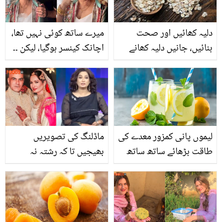
کو چونکا دیا
آنکھیں تیز بنائیں
دلیہ کھائیں اور صحت
میرے ساتھ کوئی نہیں تھا،
بنائیں، جانیں دلیہ کھانے
اچانک کینسر ہوگیا، لیکن ۔۔
کے صحت پر حیرت انگیز
مہیما چوہدری موت کے منہ
فوائد جو جان کر آپ بھی
سے کیسے واپس آئیں؟
کھائے بِنا نہیں رہ پائیں گے
تکلیف دہ کہانی بتاتے ہوئے
رو پڑیں
لیموں پانی کمزور معدے کی
ماڈلنگ کی تصویریں
طاقت بڑھائے ساتھ ساتھ
بھیجیں تا کہ رشتہ نہ
وزن بھی گھٹائے، جانیئے
بھیجے۔۔ جیا علی شادی
لیموں پانی کے 7 حیرت
کیوں نہیں کرنا چاہتی
انگیز فوائد
تھیں؟ پہلی بار کافی کچھ
بتا دیا