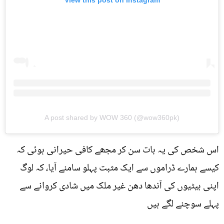
View this post on Instagram
A post shared by WOW 360 (@wow360pk)
اس شخص کی یہ بات سن کر مجھے کافی حیرانی ہوئی کہ
کیسے ہمارے ڈراموں سے ایک مثبت پہلو سامنے آیا، کہ لوگ
اپنی بیٹیوں کی آندھا دھن غیر ملک میں شادی کروانے سے
پہلے سوچنے لگے ہیں