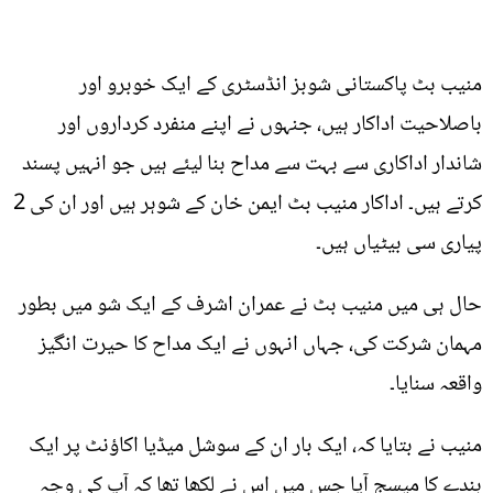
منیب بٹ پاکستانی شوبز انڈسٹری کے ایک خوبرو اور
باصلاحیت اداکار ہیں، جنہوں نے اپنے منفرد کرداروں اور
شاندار اداکاری سے بہت سے مداح بنا لیئے ہیں جو انہیں پسند
کرتے ہیں۔ اداکار منیب بٹ ایمن خان کے شوہر ہیں اور ان کی 2
پیاری سی بیٹیاں ہیں۔
حال ہی میں منیب بٹ نے عمران اشرف کے ایک شو میں بطور
مہمان شرکت کی، جہاں انہوں نے ایک مداح کا حیرت انگیز
واقعہ سنایا۔
منیب نے بتایا کہ، ایک بار ان کے سوشل میڈیا اکاؤنٹ پر ایک
بندے کا میسج آیا جس میں اس نے لکھا تھا کہ آپ کی وجہ