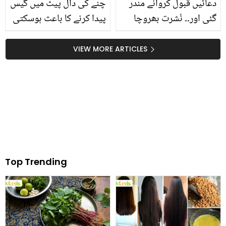
دعائیں قبول کروانے مندر
چنے کی دال پیٹ میں گیس
گئی اور۔۔ نُشرت بھروچا
پیدا کرنے کا باعث ہوسکتی
مسلم ہونے کے باوجود
ہے اس کو پکانے سے قبل یہ
'وِرَت' کیوں رکھتی ہیں؟
ایک کام کر لیں جس سے
VIEW MORE ARTICLES
عقیدے کے بارے میں کھل
اس کے فوائد میں بھی
کر بتا دیا
اضافہ ہوجائے اور گیس
بھی نہ ہو
Top Trending