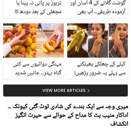
گوشت گلانے کے 4 آسان اور
تربوز پر پانی نہ پینا یا
آزمودہ طریقے۔۔ آپ بھی
مچھلی کے بعد دودھ کا
جانیں انٹرنیشنل شیف کے
استعمال۔۔ جانیں کھانوں
بتائے راز
سے متعلق غلط فہمیوں کی
حقیقت کیا ہے اور افواہ
کیا؟
کیلے کے چھلکے پھینکنے
مہنگی دوائیوں سے کئی
سے پہلے یہ ضرور پڑھیں!
گناہ بہتر۔۔ جانیں شدید
جلد کے 3 بڑے مسائل کا
گرمی کے موسم میں آڑو
سستا اور قدرتی حل
کیوں کھانا چاہیے؟
VIEW MORE ARTICLES
میری وجہ سے ایک بندے کی شادی ٹوٹ گئی کیونکہ ۔۔
اداکار منیب بٹ کا مداح کے حوالے سے حیرت انگیز
انکشاف