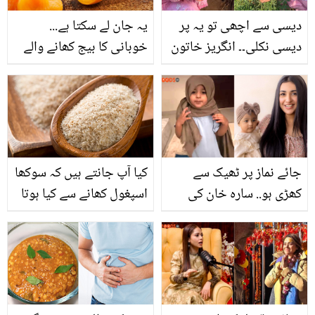
دیسی سے اچھی تو یہ پر
یہ جان لے سکتا ہے...
دیسی نکلی۔۔ انگریز خاتون
خوبانی کا بیج کھانے والے
کو مکئی کی روٹی بناتے
اس کے چند نقصانات سے
دیکھ کر صارفین حیران رہ
خبردار ہوجائیں
گئے، ویڈیو وائرل
جائے نماز پر ٹھیک سے
کیا آپ جانتے ہیں کہ سوکھا
کھڑی ہو.. سارہ خان کی
اسپغول کھانے سے کیا ہوتا
بیٹی کو نماز سکھانے کی
ہے؟ جانیئے اس کے ایسے
خوبصورت ویڈیو وائرل
حیرت انگیز فوائد جو آپ
دیں آپ کو بہترین نتائج