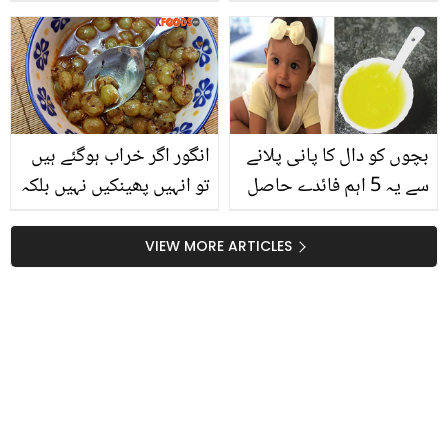
ڈھکا ہوا ۔۔ دنیا کے 5 خاص
آپ باہر کھانا کھا کر بھی
و پراسرار بچے جو نارمل
صحت برقرار رکھ سکتے
بچوں سے بالکل مختلف ہیں
ہیں؟
بچوں کو دال کا پانی پلانے
انگور اگر خراب ہوگئے ہیں
سے یہ 5 اہم فائدے حاصل
تو انہیں پھینکیں نہیں بلکہ
ہو سکتے ہیں۔۔۔۔
دھو کر بتائے گئے طریقے
سے پکائیں اور مزے سے
VIEW MORE ARTICLES
کھائیں