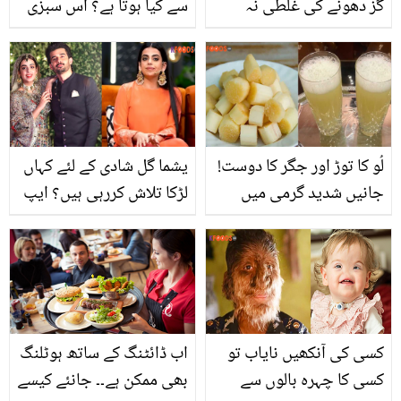
گز دھونے کی غلطی نہ
سے کیا ہوتا ہے؟ اس سبزی
کریں ۔۔ چکن سے متعلق
کے خاص کمالات جن سے
کچھ ایسی باتیں جو پکانے
آپ بھی بیماریوں سے بچ
سے پہلے آپ بھی جان لیں
سکتے ہیں
لُو کا توڑ اور جگر کا دوست!
یشما گل شادی کے لئے کہاں
جانیں شدید گرمی میں
لڑکا تلاش کررہی ہیں؟ ایپ
بازار جیسا گنے کا تازہ رس
کا نام بتا کر کئی لوگوں کو
گھر میں کیسے بنائیں؟ جو
خوشخبری سنا دی
طاقت کے ساتھ فائدہ بھی
دے
کسی کی آنکھیں نایاب تو
اب ڈائٹنگ کے ساتھ ہوٹلنگ
کسی کا چہرہ بالوں سے
بھی ممکن ہے۔۔ جانئے کیسے