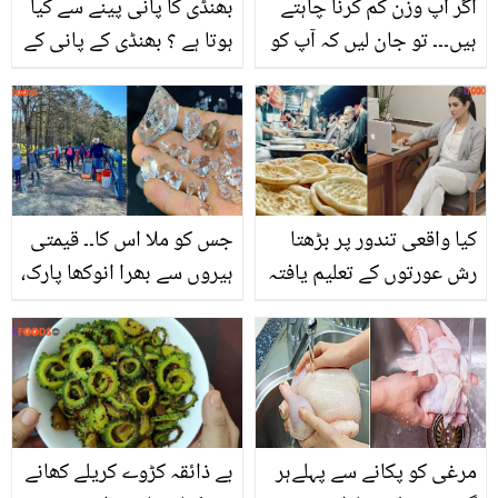
اگر آپ وزن کم کرنا چاہتے
بھنڈی کا پانی پینے سے کیا
ہیں۔۔۔ تو جان لیں کہ آپ کو
ہوتا ہے ؟ بھنڈی کے پانی کے
روزانہ کتنی کیلوریز کا
وہ فائدے جو ڈاکٹر بھی
استعمال کرنا چاہیے تاکہ آپ
بتاتے ہیں
بھی ہو سکیں ایک دم فٹ
اور اسمارٹ
کیا واقعی تندور پر بڑھتا
جس کو ملا اس کا۔۔ قیمتی
رش عورتوں کے تعلیم یافتہ
ہیروں سے بھرا انوکھا پارک،
ہونے کی نشانی ہے؟
جہاں جا کر آپ کروڑ پتی
صارفین کے تبصروں نے نئے
بن سکتے ہیں! کہاں واقع
سوال کھڑے کردیے
ہے؟
مرغی کو پکانے سے پہلےہر
بے ذائقہ کڑوے کریلے کھانے