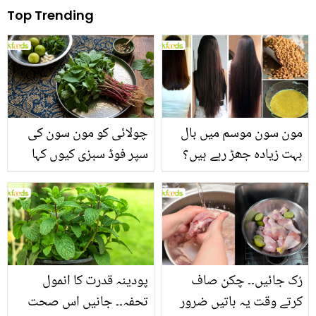
Top Trending
مون سون موسم میں بال
چولائی کو مون سون کی
بہت زیادہ جھڑ رہے ہیں؟
سپر فوڈ سبزی کیوں کہا
جانیں بالوں کو مضبوط
جاتا ہے؟ جانیں وٹامنز،
بنانے کے چند قدرتی طریقے
منرلز اور اینٹی آکسیڈنٹس
سے بھرپور اس سبزی کے
فائدے
رُک جائیں۔۔ چکن صاف
پودینہ قدرت کا انمول
کرتے وقت یہ باتیں ضرور
تحفہ۔۔ جانیں اس صحت