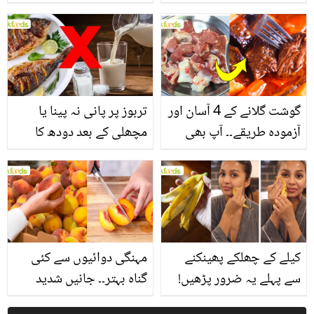
یاد رکھیں
بخش پتوں کے 10 حیرت
انگیز طبی فوائد
گوشت گلانے کے 4 آسان اور
تربوز پر پانی نہ پینا یا
آزمودہ طریقے۔۔ آپ بھی
مچھلی کے بعد دودھ کا
جانیں انٹرنیشنل شیف کے
استعمال۔۔ جانیں کھانوں
بتائے راز
سے متعلق غلط فہمیوں کی
حقیقت کیا ہے اور افواہ
کیا؟
کیلے کے چھلکے پھینکنے
مہنگی دوائیوں سے کئی
سے پہلے یہ ضرور پڑھیں!
گناہ بہتر۔۔ جانیں شدید
جلد کے 3 بڑے مسائل کا
گرمی کے موسم میں آڑو