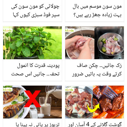
مون سون موسم میں بال
چولائی کو مون سون کی
بہت زیادہ جھڑ رہے ہیں؟
سپر فوڈ سبزی کیوں کہا
جانیں بالوں کو مضبوط
جاتا ہے؟ جانیں وٹامنز،
بنانے کے چند قدرتی طریقے
منرلز اور اینٹی آکسیڈنٹس
سے بھرپور اس سبزی کے
فائدے
رُک جائیں۔۔ چکن صاف
پودینہ قدرت کا انمول
کرتے وقت یہ باتیں ضرور
تحفہ۔۔ جانیں اس صحت
یاد رکھیں
بخش پتوں کے 10 حیرت
انگیز طبی فوائد
گوشت گلانے کے 4 آسان اور
تربوز پر پانی نہ پینا یا