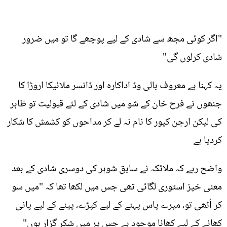
"اگر کوئی مجھ سے شادی کے لیے پوچھے گا تو میں ضرور
شادی کرلوں گی"
یہ کہنا ہے معروف بالی وڈ اداکارہ اور ڈانسر ملائیکا اروڑا کا
جنھوں نے فرح خان کے شو میں شادی کے لئے قبولیت تو ظاہر
کی لیکن ارجن کپور کا نام نہ لے کر مداحوں کو کشمش کا شکار
کردیا ہے
واضح رہے کہ ملائکہ نے سابق شوہر کی دوسری شادی کے بعد
معنی خیز اسٹوری لگائی تھی جس میں لکھا تھا کہ "میں سو
کر اُٹھی تو، میرے پاس پہنے کے لیے کپڑے، پینے کے لیے پانی
کھانے کے لیے کھانا موجود ہے جس پر میں شکر گزار ہوں"