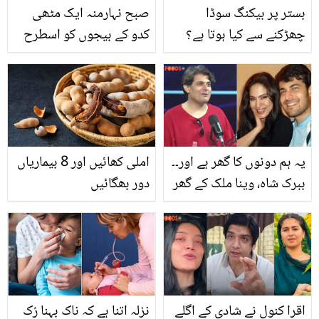
بستر پر بیکنگ سوڈا
صبح نہارمنہ ایک مٹھی
چھڑکنے سے کیا ہوتا ہے؟
کدو کے بیجوں کو اسطرح
روزمرہ کام آنے والی وہ ٹپ
کھانے سے کیا ہوتا ہے؟
جو خواتین کی بڑی مشکل
بیماریاں پُرانی، حل نئے!
آسان کردے
جانیں ان بیجوں کے بہترین
فائدے
یہ ہم دونوں کا گھر ہے اور۔۔
املی کھائیں اور 8 بیماریاں
ببرک شاہ، وینا ملک کے گھر
دور بھگائیں
میں کیوں رہتے ہیں؟ اداکار
کے انکشاف سے مداح
حیران
اقرا کنول نے شادی کے اگلے
نزلہ اتنا ہے کہ ناک بہنا رُک