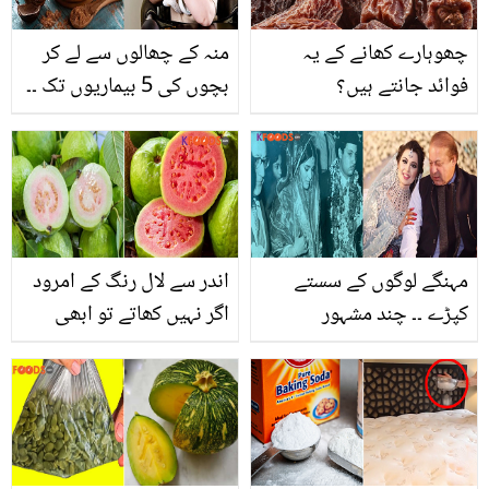
چھوہارے کھانے کے یہ
منہ کے چھالوں سے لے کر
فوائد جانتے ہیں؟
بچوں کی 5 بیماریوں تک ۔۔
جائفل کے حیران کن فائدے
مہنگے لوگوں کے سستے
اندر سے لال رنگ کے امرود
کپڑے ۔۔ چند مشہور
اگر نہیں کھاتے تو ابھی
شخصیات جنہوں نے اپنی
خرید لیں کیونکہ ۔۔ سفید
شادی کے موقع پر ایسے
اور لال امرودوں میں کیا
کپڑے پہنے جو آج کوئی
فرق ہے؟ ان میں چھپے 4
پہننا پسند نہ کرئے
قدرتی راز