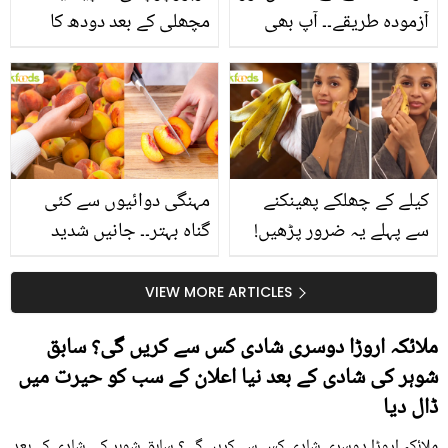
آزمودہ طریقے۔۔ آپ بھی
مچھلی کے بعد دودھ کا
جانیں انٹرنیشنل شیف کے
استعمال۔۔ جانیں کھانوں
بتائے راز
سے متعلق غلط فہمیوں کی
حقیقت کیا ہے اور افواہ
کیا؟
کیلے کے چھلکے پھینکنے
مہنگی دوائیوں سے کئی
سے پہلے یہ ضرور پڑھیں!
گناہ بہتر۔۔ جانیں شدید
جلد کے 3 بڑے مسائل کا
گرمی کے موسم میں آڑو
سستا اور قدرتی حل
کیوں کھانا چاہیے؟
VIEW MORE ARTICLES
ملائکہ اروڑا دوسری شادی کس سے کریں گی؟ سابق
شوہر کی شادی کے بعد نیا اعلان کے سب کو حیرت میں
ڈال دیا
ملائکہ اروڑا دوسری شادی کس سے کریں گی؟ سابق شوہر کی شادی کے بعد