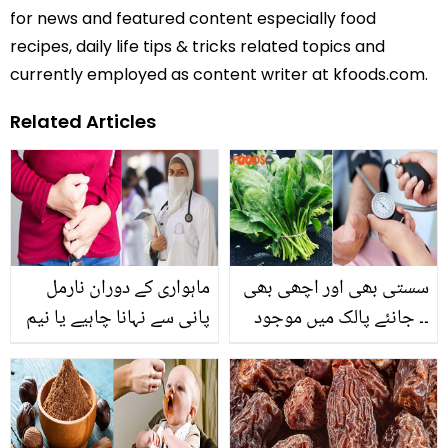
for news and featured content especially food
recipes, daily life tips & tricks related topics and
currently employed as content writer at kfoods.com.
Related Articles
سستی بھی اور اچھی بھی
ماہواری کے دوران نارمل
۔۔ جانئے پالک میں موجود
پانی سے نہانا چاہیے یا نیم
قدرت کے خزانے آپ کو کون
گرم پانی سے؟ ڈاکٹروں نے
سی بیماریوں سے بچا
خواتین کو اہم مشورے دے
سکتے ہیں؟
دیئے