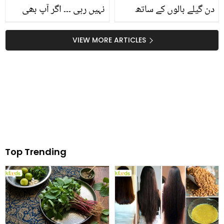
دن گیلے بالوں کے ساتھ
نہیں رہی ۔۔۔ اگر آپ بھی
آگئیں اور علیزے سحر..
بچوں کی ناک صاف کرنے
عفان قیصر نے یوٹیوبرز کے
سے پریشان ہیں تو یہ
VIEW MORE ARTICLES
بخیے ادھیڑ کر رکھ دیے
سستی چیز گھر لائیں اور
مشکل دور بھگائیں
Top Trending