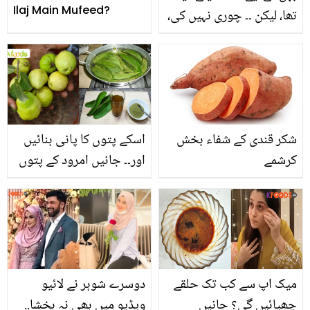
Ilaj Main Mufeed?
تھا، لیکن ۔۔ چوری نہیں کی،
پھر بھی ظالموں نے الزام
لگایا تو بچے نے سچ بتانے
کے لیے ایسا کیا کیا کہ
والدین بھی حیرت زدہ رہ
گئے
شکر قندی کے شفاء بخش
اسکے پتوں کا پانی بنائیں
کرشمے
اور۔۔ جانیں امرود کے پتوں
میں چھپے 5 کرشماتی
فوائد، اور انہیں استعمال
کرنے کا صحیح طریقہ
میک اپ سے کب تک حلقے
دوسرے شوہر نے لائیو
چھپائیں گی؟ جانیں
ویڈیو میں بھی نہ بخشا..