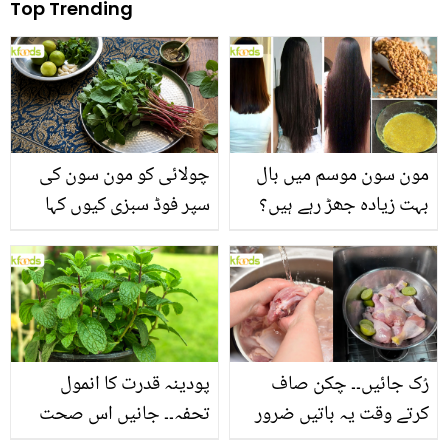
Top Trending
مون سون موسم میں بال
چولائی کو مون سون کی
بہت زیادہ جھڑ رہے ہیں؟
سپر فوڈ سبزی کیوں کہا
جانیں بالوں کو مضبوط
جاتا ہے؟ جانیں وٹامنز،
بنانے کے چند قدرتی طریقے
منرلز اور اینٹی آکسیڈنٹس
سے بھرپور اس سبزی کے
فائدے
رُک جائیں۔۔ چکن صاف
پودینہ قدرت کا انمول
کرتے وقت یہ باتیں ضرور
تحفہ۔۔ جانیں اس صحت
یاد رکھیں
بخش پتوں کے 10 حیرت