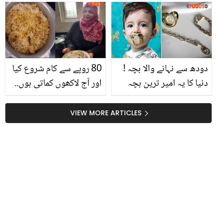
ماں بننے سے کیوں کتراتی
کیسے کریں؟
ہیں؟
دودھ سے نہانے والا بچہ !
80 روپے سے کام شروع کیا
دنیا کا یہ امیر ترین بچہ
اور آج لاکھوں کماتی ہوں..
کون ہے جس کی چُسنی
گھر میں بریانی پکانے والی
بھی سونے کی ہے؟
عورت نے جلدی امیر ہونے کا
VIEW MORE ARTICLES
راز بتا دیا