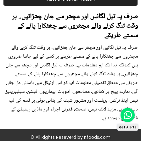
صرف یہ تیل لگائیں اور مچھر سے جان چھڑائیں.. ہر
وقت تنگ کرنے والے مچھروں سے چھٹکارا پانے کے
سستے طریقے
صرف یہ تیل لگائیں اور مچھر سے جان چھڑائیں.. ہر وقت تنگ کرنے والے
مچھروں سے چھٹکارا پانے کے سستے طریقے ہر کسی کے لیے جاننا ضروری
ہیں کیونکہ یہ ایک اہم معلومات ہے۔ صرف یہ تیل لگائیں اور مچھر سے جان
چھڑائیں.. ہر وقت تنگ کرنے والے مچھروں سے چھٹکارا پانے کے سستے
طریقے سے متعلق تفصیلی معلومات آپ کو اس آرٹیکل میں بآسانی مل جائے
گی۔ ہمارے پیج پر کھانوں، مصالحوں، ادویات، بیماریوں، فیشن، سیلیبریٹیز،
ٹپس اینڈ ٹرکس، ہربلسٹ اور مشہور شیف کی بتائی ہوئی ہر قسم کی ٹپ
دستیاب ہے۔ مزید لائف ٹپس، صحت، قدرتی اجزاء اور ماڈرن ریمیڈی کے
فوڈز میں موجود ہے۔
Get Alerts
© All Rights Reseverd by
Kfoods.com