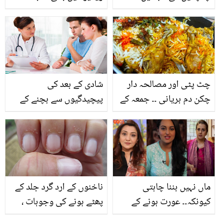
آنکھوں کو بدنما بنانے والے
کوئین دارو کو کس حرکت
حلقوں سے جان چھڑانے کے
پر تنقید کا سامنا کرنا پڑا؟
3 آزمودہ ٹوٹکے
معاملے کی حقیقت سامنے
آگئی
چٹ پٹی اور مصالحہ دار
شادی کے بعد کی
چکن دم بریانی ۔۔ جمعہ کے
پیچیدگیوں سے بچنے کے
دن اس مزیدار ریسیپی سے
لئے شادی سے پہلے جوڑے
بریانی بنائیں اور سب کے
کو کون سے 5 ٹیسٹ کروانا
دل جیت لیں
ضروری ہیں؟
ماں نہیں بننا چاہتی
ناخنوں کے ارد گرد جلد کے
کیونکہ۔۔ عورت ہونے کے
پھٹے ہونے کی وجوہات ،
باوجود مشہور اداکارائیں
پھٹی ہوئی جلد کا علاج