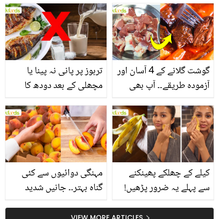
انگیز طبی فوائد
گوشت گلانے کے 4 آسان اور
تربوز پر پانی نہ پینا یا
آزمودہ طریقے۔۔ آپ بھی
مچھلی کے بعد دودھ کا
جانیں انٹرنیشنل شیف کے
استعمال۔۔ جانیں کھانوں
بتائے راز
سے متعلق غلط فہمیوں کی
حقیقت کیا ہے اور افواہ
کیا؟
کیلے کے چھلکے پھینکنے
مہنگی دوائیوں سے کئی
سے پہلے یہ ضرور پڑھیں!
گناہ بہتر۔۔ جانیں شدید
جلد کے 3 بڑے مسائل کا
گرمی کے موسم میں آڑو
سستا اور قدرتی حل
کیوں کھانا چاہیے؟
VIEW MORE ARTICLES