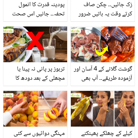
رُک جائیں۔۔ چکن صاف
پودینہ قدرت کا انمول
کرتے وقت یہ باتیں ضرور
تحفہ۔۔ جانیں اس صحت
یاد رکھیں
بخش پتوں کے 10 حیرت
انگیز طبی فوائد
گوشت گلانے کے 4 آسان اور
تربوز پر پانی نہ پینا یا
آزمودہ طریقے۔۔ آپ بھی
مچھلی کے بعد دودھ کا
جانیں انٹرنیشنل شیف کے
استعمال۔۔ جانیں کھانوں
بتائے راز
سے متعلق غلط فہمیوں کی
حقیقت کیا ہے اور افواہ
کیا؟
کیلے کے چھلکے پھینکنے
مہنگی دوائیوں سے کئی