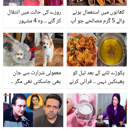
کھانوں میں استعمال ہونے
روزے کی حالت میں انتقال
والے 5 گرم مصالحے جو آپ
کر گئے ۔۔ وہ 4 مشہور
گھر پر بھی اُگا کر بھرپور
شخصیات جو رمضان
فائدہ حاصل کرسکتے
مبارک کے مہینے میں دنیا
ہیں۔۔۔۔۔۔
سے چل بسے
پکوڑے تلنے کے بعد تیل کو
معمولی شرارت سے جان
پھینکیں نہیں ۔۔ فرائی کرنے
بھی جاسکتی تھی مگر ۔۔
کے بعد تیل خراب ہو جاتا
خاتون کی پالتو کتیا نے
ہے تو بس یہ چیز ملا کر
ایسا کیا کھالیا جو اسے
اس کو صاف اور دوبارہ
اسپتال لے کر جانا پڑگیا؟
استعمال کے قابل بنائیں