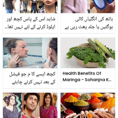
ہاتھ کی انگلیاں کالی
شاید اس کے پاس کچھ اور
ہوگئیں یا جلد پھٹ رہی ہے
اپلوڈ کرنے کے لئے نہیں تھا۔۔
تو ویزلین سے چند منٹ
محمد شامی کی سابقہ اہلیہ
میں کالی انگلیوں کو صاف
نے بیٹی کے ساتھ ویڈیو کو
کرنے کا وہ طریقہ جو اس
ڈرامہ کیوں کہا؟
سردی آپ کے بھی کام آئے
گا
کچھ ایسے کا م جو فیشل
Health Benefits Of
Maringa - Sohanjna Ke
کے بعد نہیں کرنے چاہئے
fayde
جانئے وہ کیا ہیں