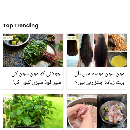
Top Trending
مون سون موسم میں بال
چولائی کو مون سون کی
بہت زیادہ جھڑ رہے ہیں؟
سپر فوڈ سبزی کیوں کہا
جانیں بالوں کو مضبوط
جاتا ہے؟ جانیں وٹامنز،
بنانے کے چند قدرتی طریقے
منرلز اور اینٹی آکسیڈنٹس
سے بھرپور اس سبزی کے
فائدے