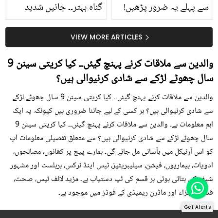
سے پہلے یہ ضرور پڑھیں!
گناہ بہتر۔۔ جانیں شدید
جلد کے 3 بڑے مسائل کا
گرمی کے موسم میں آڑو
سستا اور قدرتی حل
کیوں کھانا چاہیے؟
VIEW MORE ARTICLES
والدین سے ملاقات کرنے پہنچ گیئں۔۔ کیا کریتی سینن 9
سال چھوٹے لڑکے سے شادی کرنیوالی ہیں؟
والدین سے ملاقات کرنے پہنچ گیئں۔۔ کیا کریتی سینن 9 سال چھوٹے لڑکے
سے شادی کرنیوالی ہیں؟ ہر کسی کے لیے جاننا ضروری ہیں کیونکہ یہ ایک
اہم معلومات ہے۔ والدین سے ملاقات کرنے پہنچ گیئں۔۔ کیا کریتی سینن 9
سال چھوٹے لڑکے سے شادی کرنیوالی ہیں؟ سے متعلق تفصیلی معلومات آپ
کو اس آرٹیکل میں بآسانی مل جائے گی۔ ہمارے پیج پر کھانوں، مصالحوں،
ادویات، بیماریوں، فیشن، سیلیبریٹیز، ٹپس اینڈ ٹرکس، ہربلسٹ اور مشہور
شیف کی بتائی ہوئی ہر قسم کی ٹپ دستیاب ہے۔ مزید لائف ٹپس، صحت،
قدرتی اجزاء اور ماڈرن ریمیڈی کے فوڈز میں موجود ہے۔
Get Alerts