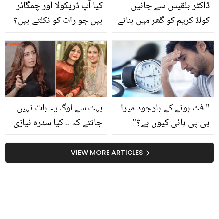
ڈاکٹر بلقیس سے جانیں
کیا آپ ڈریکولا اور چمگاڈر
کولڈ کریم کو گھر میں بنانے
ہیں جو رات کو نکلتے ہیں؟
کا آسان طریقہ جو بنے
سید مزمل کے خلیل الرحمٰن
جلدی اور کرے آپ کی جلد
سے کڑے سوالات! دیکھیں
کو موائسچرائز
" فٹ ہونے کے باوجود میرا
بہت سے لوگ یہ بات نہیں
بی پی ہائی کیوں ہے؟"
جانتے کہ ۔۔ کیا سدرہ نیازی
ماہرین کے نزدیک فٹ اور
شادی شدہ ہیں؟ شو میں
صحت مند افراد ہائی بلڈ
نجی زندگی سے متعلق اہم
VIEW MORE ARTICLES
پریشر کا شکار کیوں ہوتے
انکشاف کردیا
ہیں؟